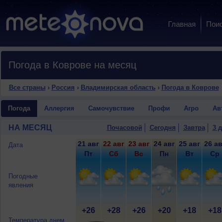
Главная
Пои
Погода в Коврове на месяц
Все страны
›
Россия
›
Владимирская область
›
Погода в Коврове
Погода
Аллергия
Самочувствие
Профи
Агро
Ав
НА МЕСЯЦ
Почасовой
Сегодня
Завтра
3 
21 авг
22 авг
23 авг
24 авг
25 авг
26 ав
Дата
Пт
Сб
Вс
Пн
Вт
Ср
Погодные
явления
+26
+28
+26
+20
+18
+18
Температура днем