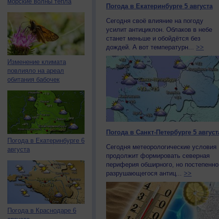
морские волны тепла
Погода в Екатеринбурге 5 августа
Сегодня своё влияние на погоду
усилит антициклон. Облаков в небе
станет меньше и обойдётся без
дождей. А вот температурн...
>>
Изменение климата
повлияло на ареал
обитания бабочек
Погода в Санкт-Петербурге 5 август
Погода в Екатеринбурге 6
Сегодня метеорологические условия
августа
продолжит формировать северная
периферия обширного, но постепенно
разрушающегося антиц...
>>
Погода в Краснодаре 6