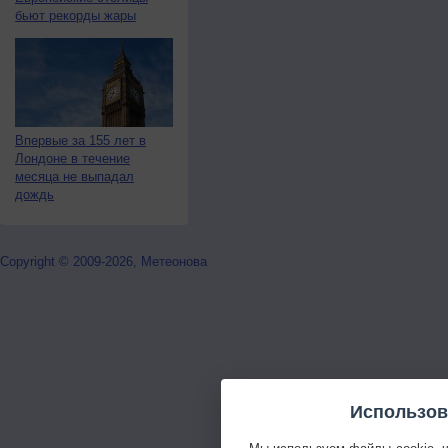
бьют рекорды жары
Впервые за 155 лет в
Лондоне в течение
месяца не выпадал
дождь
Copyright © 2009-2026, Метеонова
Использов