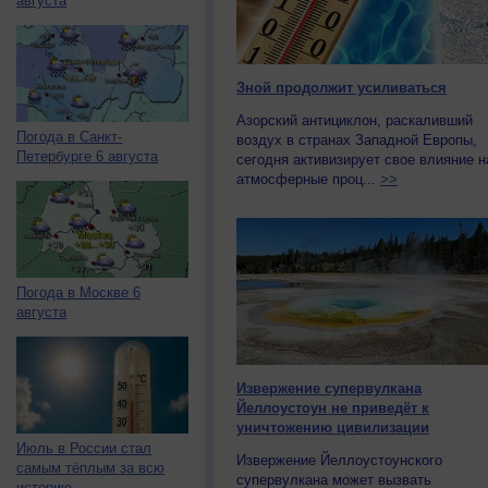
августа
Зной продолжит усиливаться
Азорский антициклон, раскаливший
Погода в Санкт-
воздух в странах Западной Европы,
Петербурге 6 августа
сегодня активизирует свое влияние н
атмосферные проц...
>>
Погода в Москве 6
августа
Извержение супервулкана
Йеллоустоун не приведёт к
уничтожению цивилизации
Июль в России стал
Извержение Йеллоустоунского
самым тёплым за всю
супервулкана может вызвать
историю