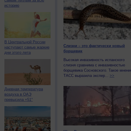
самым тёплым за всю
историю
В Центральной России
Слизни – это фактически новый
наступают самые жаркие
борщевик
дни этого лета
Высокая инвазивность испанского
слизня сравнима с инвазивностью
борщевика Сосновского. Такое мнени
ТАСС выразила экспер...
>>
Дневная температура
воздуха в ОАЭ
превысила +51°