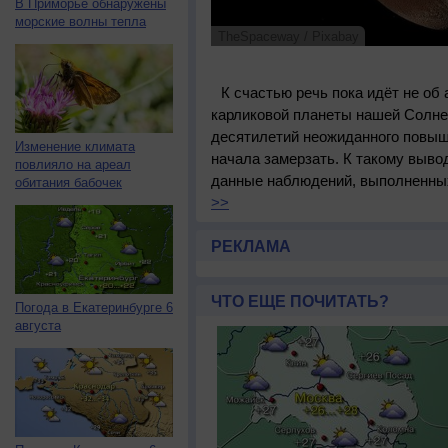
В Приморье обнаружены
морские волны тепла
TheSpaceway / Pixabay
К счастью речь пока идёт не об
карликовой планеты нашей Солне
десятилетий неожиданного повы
Изменение климата
начала замерзать. К такому выво
повлияло на ареал
данные наблюдений, выполненных 
обитания бабочек
>>
РЕКЛАМА
ЧТО ЕЩЕ ПОЧИТАТЬ?
Погода в Екатеринбурге 6
августа