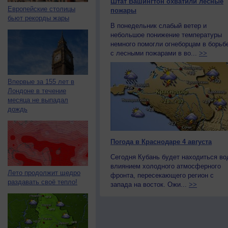
Штат Вашингтон охватили лесные
Европейские столицы
пожары
бьют рекорды жары
В понедельник слабый ветер и
небольшое понижение температуры
немного помогли огнеборцам в борьб
с лесными пожарами в во...
>>
Впервые за 155 лет в
Лондоне в течение
месяца не выпадал
дождь
Погода в Краснодаре 4 августа
Сегодня Кубань будет находиться во
влиянием холодного атмосферного
Лето продолжит щедро
фронта, пересекающего регион с
раздавать своё тепло!
запада на восток. Ожи...
>>