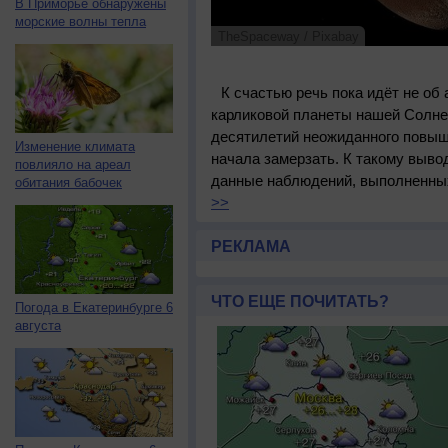
В Приморье обнаружены
морские волны тепла
TheSpaceway / Pixabay
К счастью речь пока идёт не об
карликовой планеты нашей Солне
десятилетий неожиданного повы
Изменение климата
начала замерзать. К такому выво
повлияло на ареал
данные наблюдений, выполненных 
обитания бабочек
>>
РЕКЛАМА
ЧТО ЕЩЕ ПОЧИТАТЬ?
Погода в Екатеринбурге 6
августа