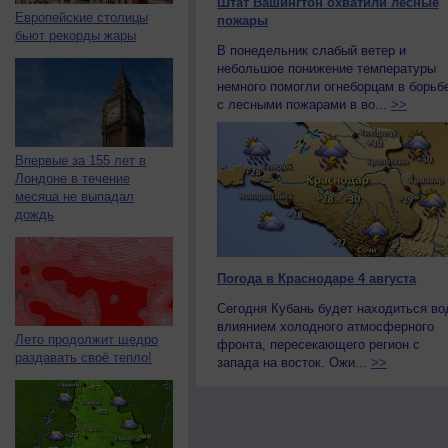
Штат Вашингтон охватили лесные
Европейские столицы
пожары
бьют рекорды жары
В понедельник слабый ветер и
небольшое понижение температуры
немного помогли огнеборцам в борьб
с лесными пожарами в во...
>>
Впервые за 155 лет в
Лондоне в течение
месяца не выпадал
дождь
Погода в Краснодаре 4 августа
Сегодня Кубань будет находиться во
влиянием холодного атмосферного
Лето продолжит щедро
фронта, пересекающего регион с
раздавать своё тепло!
запада на восток. Ожи...
>>