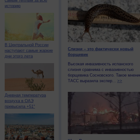
самым тёплым за всю
историю
В Центральной России
Слизни – это фактически новый
наступают самые жаркие
борщевик
дни этого лета
Высокая инвазивность испанского
слизня сравнима с инвазивностью
борщевика Сосновского. Такое мнени
ТАСС выразила экспер...
>>
Дневная температура
воздуха в ОАЭ
превысила +51°