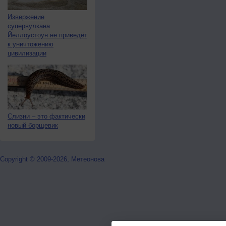
Извержение
супервулкана
Йеллоустоун не приведёт
к уничтожению
цивилизации
Слизни – это фактически
новый борщевик
Copyright © 2009-2026, Метеонова