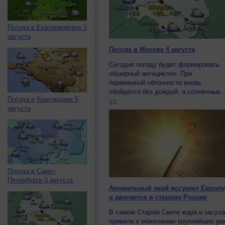
Погода в Екатеринбурге 5
августа
Погода в Москве 4 августа
Сегодня погоду будет формировать
обширный антициклон. При
переменной облачности вновь
обойдётся без дождей, а солнечные .
Погода в Краснодаре 5
>>
августа
Погода в Санкт-
Петербурге 5 августа
Аномальный зной иссушил Европу
и двигается в сторону России
В самом Старом Свете жара и засуха
привели к обмелению крупнейших рек