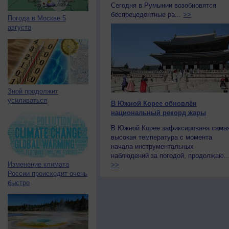
Сегодня в Румынии возобновятся
беспрецедентные ра...
>>
Погода в Москве 5
августа
Зной продолжит
усиливаться
В Южной Корее обновлён
национальный рекорд жары
В Южной Корее зафиксирована сама
высокая температура с момента
начала инструментальных
наблюдений за погодой, продолжаю..
Изменение климата
>>
России происходит очень
быстро