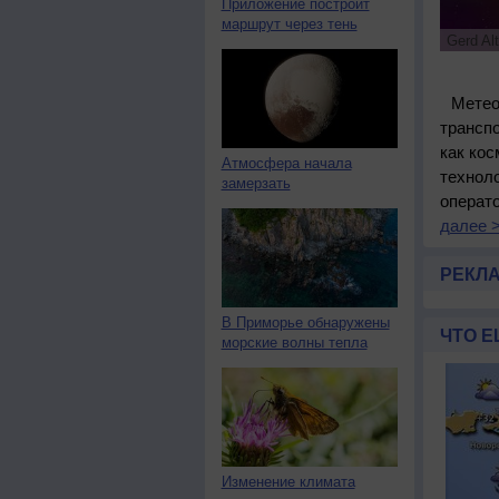
Приложение построит
маршрут через тень
Gerd Al
Метео
транспо
как кос
Атмосфера начала
техноло
замерзать
операто
далее 
РЕКЛ
В Приморье обнаружены
ЧТО Е
морские волны тепла
Изменение климата