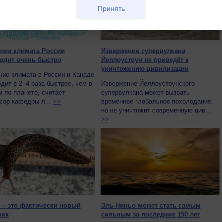
Принять
ние климата России
Извержение супервулкана
одит очень быстро
Йеллоустоун не приведёт к
уничтожению цивилизации
ие климата в России и Канаде
дит в 2–4 раза быстрее, чем в
Извержение Йеллоустоунского
 по планете, считает
супервулкана может вызвать
сор кафедры л...
>>
временное глобальное похолодание,
но не уничтожит современную цив...
>>
 – это фактически новый
Эль-Ниньо может стать самым
вик
сильным за последние 150 лет