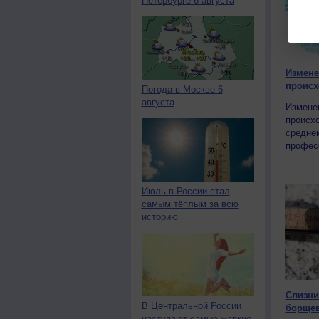
Петербурге 6 августа
Измене
происх
Погода в Москве 6
августа
Изменен
происхо
среднем
профес
Июль в России стал
самым тёплым за всю
историю
Слизни
В Центральной России
борще
наступают самые жаркие