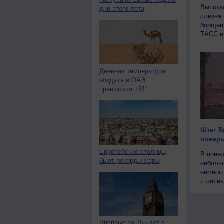
Высокая
дни этого лета
слизня
борщеви
ТАСС в
Дневная температура
воздуха в ОАЭ
превысила +51°
Штат В
пожар
Европейские столицы
В понед
бьют рекорды жары
неболь
немного
с лесны
Впервые за 155 лет в