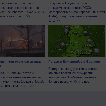
 инвазивность испанского
По данным Национального
 сравнима с инвазивностью
климатического центра (NCC)
ка Сосновского. Такое мнение
Метеорологического управления Китая
ыразила экспер...
>>
(CMA), продолжающееся явление
Эл...
>>
ашингтон охватили лесные
Погода в Екатеринбурге 4 августа
ы
Сегодня на погоду региона окажет
ельник слабый ветер и
влияние восточная периферия
шое понижение температуры
антициклона. В облаках появится
 помогли огнеборцам в борьбе
больше прояснений, что пом...
>>
ми пожарами в во...
>>