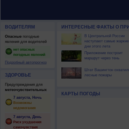
ВОДИТЕЛЯМ
ИНТЕРЕСНЫЕ ФАКТЫ О ПР
В Центральной России
Опасные
погодные
наступают самые жаркие
явления для водителей
дни этого лета
нет опасных
Приложение построит
погодных явлений
маршрут через тень
Подробный автопрогноз
Штат Вашингтон охватил
ЗДОРОВЬЕ
лесные пожары
Предупреждения для
метеочувствительных
КАРТЫ ПОГОДЫ
7 августа, Ночь
Возможны
недомогания
7 августа, День
Риск ухудшения
самочувствия