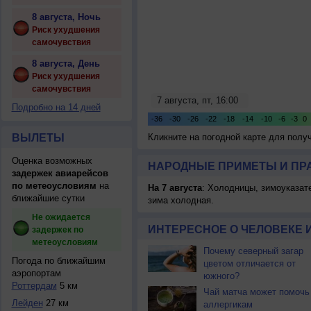
8 августа, Ночь
Риск ухудшения
самочувствия
8 августа, День
Риск ухудшения
самочувствия
Подробно на 14 дней
ВЫЛЕТЫ
Кликните на погодной карте для пол
Оценка возможных
НАРОДНЫЕ ПРИМЕТЫ И ПР
задержек авиарейсов
по метеоусловиям
на
На 7 августа
: Холодницы, зимоуказат
ближайшие сутки
зима холодная.
Не ожидается
ИНТЕРЕСНОЕ О ЧЕЛОВЕКЕ 
задержек по
метеоусловиям
Почему северный загар
Погода по ближайшим
цветом отличается от
аэропортам
южного?
Роттердам
5 км
Чай матча может помочь
Лейден
27 км
аллергикам