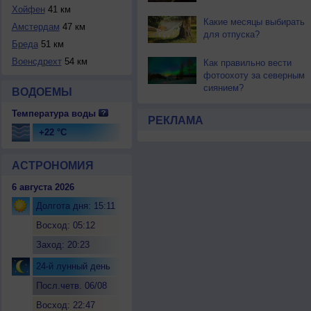
Хойфен
41 км
Какие месяцы выбирать
Амстердам
47 км
для отпуска?
Бреда
51 км
Военсдрехт
54 км
Как правильно вести
фотоохоту за северным
сиянием?
ВОДОЕМЫ
Температура воды
РЕКЛАМА
+22 °C
АСТРОНОМИЯ
6 августа 2026
Долгота дня: 15:11
Восход: 05:12
Заход: 20:23
24-й лунный день
Посл.четв. 06/08
Восход: 22:47