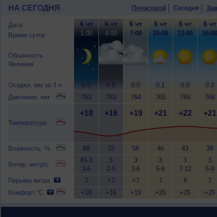
НА СЕГОДНЯ
Почасовой
Сегодня
Зав
6 чт
6 чт
6 чт
6 чт
6 чт
6 чт
Дата
1:00
4:00
7:00
10:00
13:00
16:0
Время суток
Облачность
Явления
Осадки, мм за 3 ч
0.0
0.0
0.0
0.1
0.0
0.0
Давление, мм
762
763
764
765
766
766
+18
+16
+19
+21
+22
+21
Температура
Влажность, %
68
72
58
46
43
39
Ю-З
З
З
З
З
З
Ветер, метр/с
3-6
2-5
3-6
5-9
7-12
5-9
Порывы ветра
7
<7
<7
7
8
7
Комфорт,°C
+18
+16
+19
+25
+25
+25