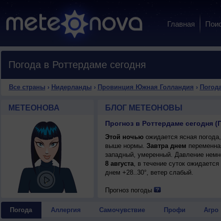
Главная
Пои
Погода в Роттердаме сегодня
Все страны
›
Нидерланды
›
Провинция Южная Голландия
›
Погода
МЕТЕОНОВА
БЛОГ МЕТЕОНОВЫ
Этой ночью
ожидается ясная погода,
выше нормы.
Завтра днем
переменная
западный, умеренный. Давление немн
8 августа
, в течение суток ожидается
днем +28..30°, ветер слабый.
Прогноз погоды
Погода
Аллергия
Самочувствие
Профи
Агро