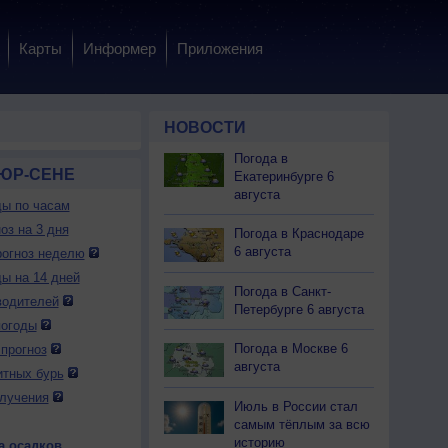
Карты
Информер
Приложения
НОВОСТИ
Погода в
СЮР-СЕНЕ
Екатеринбурге 6
августа
ды по часам
оз на 3 дня
Погода в Краснодаре
6 августа
огноз неделю
ды на 14 дней
Погода в Санкт-
водителей
Петербурге 6 августа
погоды
Погода в Москве 6
прогноз
августа
итных бурь
лучения
Июль в России стал
самым тёплым за всю
историю
а осадков