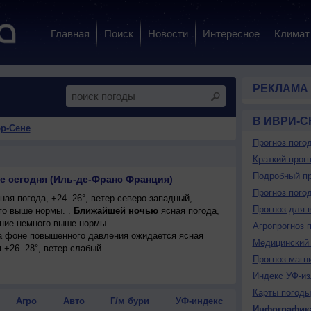
Главная
Поиск
Новости
Интересное
Климат
РЕКЛАМА
В ИВРИ-
юр-Сене
Прогноз пого
Краткий прогн
Подробный пр
е сегодня (Иль-де-Франс Франция)
Прогноз пого
ая погода, +24..26°, ветер северо-западный,
Прогноз для 
о выше нормы. .
Ближайшей ночью
ясная погода,
ение немного выше нормы.
Агропрогноз 
 на фоне повышенного давления ожидается ясная
Медицинский 
 +26..28°, ветер слабый.
Прогноз магн
Индекс УФ-из
Карты погоды
Агро
Авто
Г/м бури
УФ-индекс
Инфографик