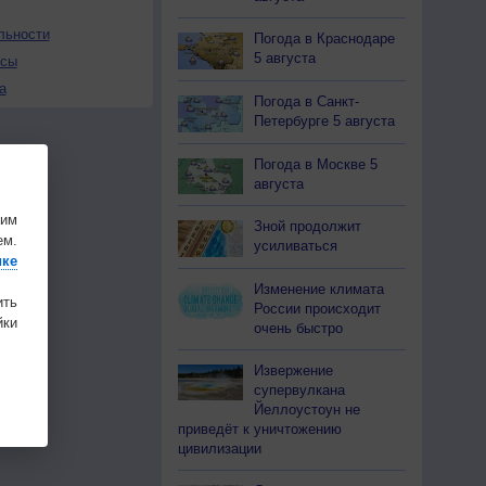
льности
Погода в Краснодаре
5 августа
осы
а
Погода в Санкт-
Петербурге 5 августа
Погода в Москве 5
августа
шим
Зной продолжит
ем.
усиливаться
ике
Изменение климата
ить
России происходит
ки
очень быстро
Извержение
супервулкана
Йеллоустоун не
приведёт к уничтожению
цивилизации