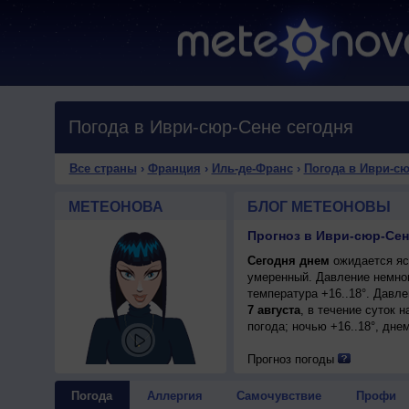
Погода в Иври-сюр-Сене сегодня
Все страны
›
Франция
›
Иль-де-Франс
›
Погода в Иври-с
МЕТЕОНОВА
БЛОГ МЕТЕОНОВЫ
Прогноз в Иври-сюр-Сен
Сегодня днем
ожидается ясн
умеренный. Давление немног
температура +16..18°. Давл
7 августа
, в течение суток
погода; ночью +16..18°, днем
Прогноз погоды
Погода
Аллергия
Самочувствие
Профи