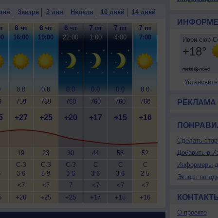
дня
Завтра
3 дня
Неделя
10 дней
14 дней
ИНФОРМЕ
т
6 чт
6 чт
6 чт
7 пт
7 пт
7 пт
00
16:00
19:00
22:00
1:00
4:00
7:00
Установите
0
0.0
0.0
0.0
0.0
0.0
0.0
9
759
759
760
760
760
760
РЕКЛАМА
5
+27
+25
+20
+17
+15
+16
ПОНРАВИ
Сделать стар
Добавить в И
19
23
30
44
58
52
С-З
С-З
С-З
С
С
С
Информеры д
6
3-6
5-9
3-6
3-6
3-6
2-5
Экпорт погод
<7
<7
7
<7
<7
<7
КОНТАКТ
5
+26
+25
+25
+17
+15
+16
О проекте