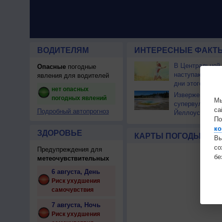
ВОДИТЕЛЯМ
ИНТЕРЕСНЫЕ ФАКТЫ
В Центральной
Опасные
погодные
наступают сам
явления для водителей
дни этого лета
нет опасных
Извержение
погодных явлений
Мы
супервулкана
са
Подробный автопрогноз
Йеллоустоун не
По
к уничтожению
ко
цивилизации
ЗДОРОВЬЕ
КАРТЫ ПОГОДЫ
Вы
с
Предупреждения для
бе
метеочувствительных
6 августа, День
Риск ухудшения
самочувствия
7 августа, Ночь
Риск ухудшения