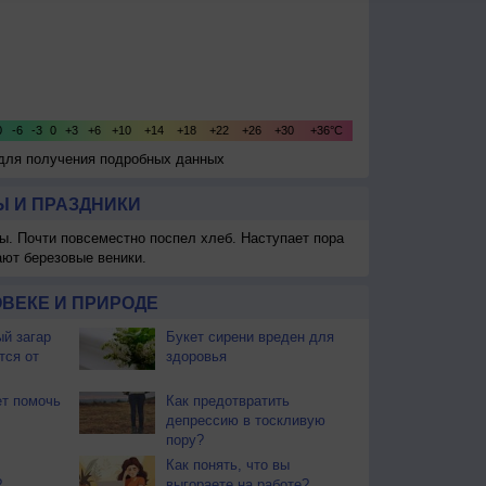
 для получения подробных данных
 И ПРАЗДНИКИ
ы. Почти повсеместно поспел хлеб. Наступает пора
ают березовые веники.
ВЕКЕ И ПРИРОДЕ
й загар
Букет сирени вреден для
тся от
здоровья
т помочь
Как предотвратить
депрессию в тоскливую
пору?
Как понять, что вы
?
выгораете на работе?