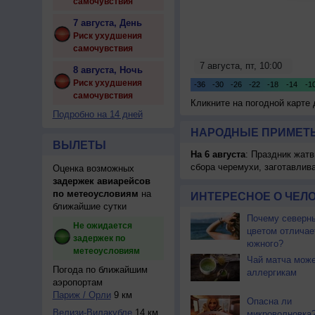
самочувствия
7 августа, День
Риск ухудшения
самочувствия
8 августа, Ночь
Риск ухудшения
самочувствия
Кликните на погодной карте
Подробно на 14 дней
НАРОДНЫЕ ПРИМЕТЫ
ВЫЛЕТЫ
На 6 августа
: Праздник жатв
сбора черемухи, заготавлив
Оценка возможных
задержек авиарейсов
по метеоусловиям
на
ИНТЕРЕСНОЕ О ЧЕЛО
ближайшие сутки
Почему северны
Не ожидается
цветом отличае
задержек по
южного?
метеоусловиям
Чай матча може
Погода по ближайшим
аллергикам
аэропортам
Париж / Орли
9 км
Опасна ли
Велизи-Вилакубле
14 км
микроволновка