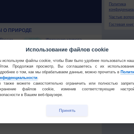
Политика
конфиденциа
Частые вопр
Гостевая книг
 О ПРИРОДЕ
 России
Изменение климата
ые жаркие
России происходит очень
Использование файлов cookie
быстро
Штат Вашингтон охватили
 используем файлы cookie, чтобы Вам было удобнее пользоваться на
лесные пожары
йтом. Продолжая просмотр, Вы соглашаетесь с их использовани
 приведёт
дробнее о том, как мы обрабатываем данные, можно прочитать в
Полит
нфиденциальности
.
Температура
Облачность
Осадки
 также можете самостоятельно ограничить или полностью запрет
охранение файлов cookie, изменив соответствующие настрой
зопасности в Вашем веб-браузере.
Принять