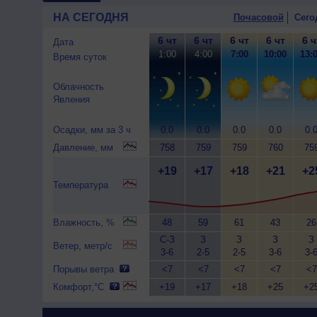
НА СЕГОДНЯ
Почасовой
Сего
6 чт
6 чт
6 чт
6 чт
6 ч
Дата
1:00
4:00
7:00
10:00
13:
Время суток
Облачность
Явления
Осадки, мм за 3 ч
0.0
0.0
0.0
0.0
0.
Давление, мм
758
759
759
760
75
+19
+17
+18
+21
+2
Температура
Влажность, %
48
59
61
43
26
С-З
З
З
З
З
Ветер, метр/с
3-6
2-5
2-5
3-6
3-
Порывы ветра
<7
<7
<7
<7
<7
Комфорт,°C
+19
+17
+18
+25
+2