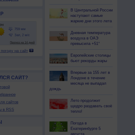
В Центральной России
Р
наступают самые
жаркие дни этого лета
Дневная температура
воздуха в ОАЭ
превысила +51°
 погоду на сайт
Европейские столицы
бьют рекорды жары
Впервые за 155 лет в
ЛСЯ САЙТ?
Лондоне в течение
месяца не выпадал
товой
дождь
збранное
Лето продолжит
ля сайтов
щедро раздавать своё
ы в RSS
тепло!
Ы
Погода в
Екатеринбурге 5
августа