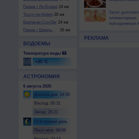
Париж / Ле-Бурже
19 км
Залог долголе
Туссу-ле-Нобле
20 км
элементарные
Бретигни-Сур-Орг
24 км
повседневные 
Париж / Шарль-де-...
26 км
РЕКЛАМА
ВОДОЕМЫ
Температура воды
+25 °C
АСТРОНОМИЯ
6 августа 2026
Долгота дня: 14:50
Восход: 05:31
Заход: 20:21
23-й лунный день
Посл.четв. 06/08
Восход: 23:13