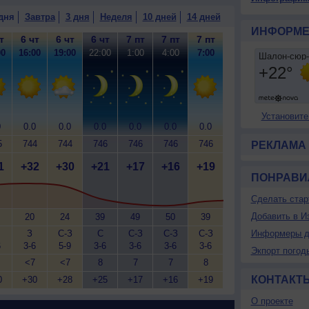
дня
Завтра
3 дня
Неделя
10 дней
14 дней
ИНФОРМЕ
т
6 чт
6 чт
6 чт
7 пт
7 пт
7 пт
00
16:00
19:00
22:00
1:00
4:00
7:00
Установите
0
0.0
0.0
0.0
0.0
0.0
0.0
5
744
744
746
746
746
746
РЕКЛАМА
1
+32
+30
+21
+17
+16
+19
ПОНРАВИ
Сделать стар
Добавить в И
20
24
39
49
50
39
З
С-З
С
С-З
С-З
С-З
Информеры д
6
3-6
5-9
3-6
3-6
3-6
3-6
Экпорт погод
<7
<7
8
7
7
8
КОНТАКТ
0
+30
+28
+25
+17
+16
+19
О проекте