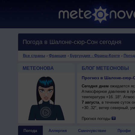
Погода в Шалоне-сюр-Сон сегодня
Все страны
›
Франция
›
Бургундия - Франш-Конте
›
Погод
МЕТЕОНОВА
БЛОГ МЕТЕОНОВЫ
Сегодня днем
ожидается ясн
Атмосферное давление в пр
температура +16..18°. Атмо
7 августа
, в течение суток 
+30..32°, ветер северный, у
Прогноз погоды
Погода
Аллергия
Самочувствие
Профи