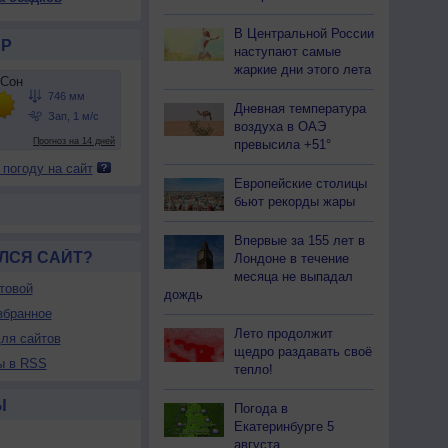
В Центральной России
Р
наступают самые
жаркие дни этого лета
Дневная температура
воздуха в ОАЭ
превысила +51°
 погоду на сайт
Европейские столицы
бьют рекорды жары
Впервые за 155 лет в
ЛСЯ САЙТ?
Лондоне в течение
месяца не выпадал
товой
дождь
збранное
Лето продолжит
ля сайтов
щедро раздавать своё
ы в RSS
тепло!
Ы
Погода в
Екатеринбурге 5
августа