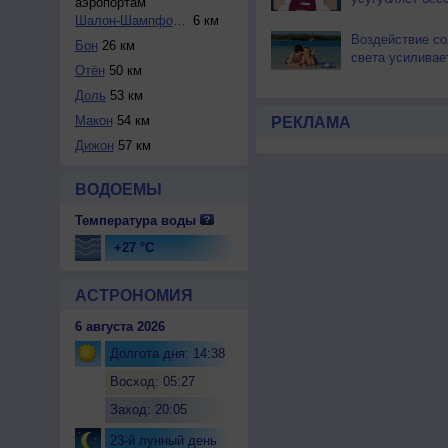
аэропортам
Шалон-Шампфоржюй
6 км
Воздействие со
Бон
26 км
света усиливае
Отён
50 км
Доль
53 км
Макон
54 км
РЕКЛАМА
Дижон
57 км
ВОДОЕМЫ
Температура воды
+27 °C
АСТРОНОМИЯ
6 августа 2026
Долгота дня: 14:38
Восход: 05:27
Заход: 20:05
23-й лунный день