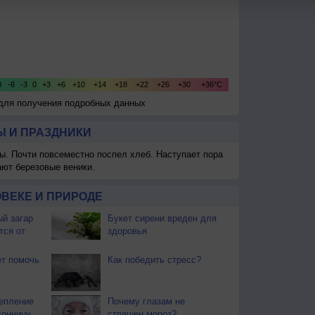
 для получения подробных данных
 И ПРАЗДНИКИ
ы. Почти повсеместно поспел хлеб. Наступает пора
ают березовые веники.
ВЕКЕ И ПРИРОДЕ
й загар
Букет сирени вреден для
тся от
здоровья
т помочь
Как победить стресс?
епление
Почему глазам не
сонницу
страшен мороз?