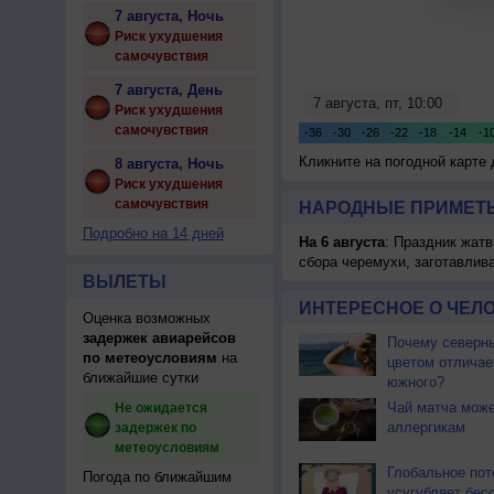
7 августа, Ночь
Риск ухудшения
самочувствия
7 августа, День
Риск ухудшения
самочувствия
Кликните на погодной карте
8 августа, Ночь
Риск ухудшения
самочувствия
НАРОДНЫЕ ПРИМЕТЫ
Подробно на 14 дней
На 6 августа
: Праздник жатв
сбора черемухи, заготавлив
ВЫЛЕТЫ
ИНТЕРЕСНОЕ О ЧЕЛО
Оценка возможных
задержек авиарейсов
Почему северны
по метеоусловиям
на
цветом отличае
ближайшие сутки
южного?
Чай матча може
Не ожидается
аллергикам
задержек по
метеоусловиям
Глобальное пот
Погода по ближайшим
усугубляет бес