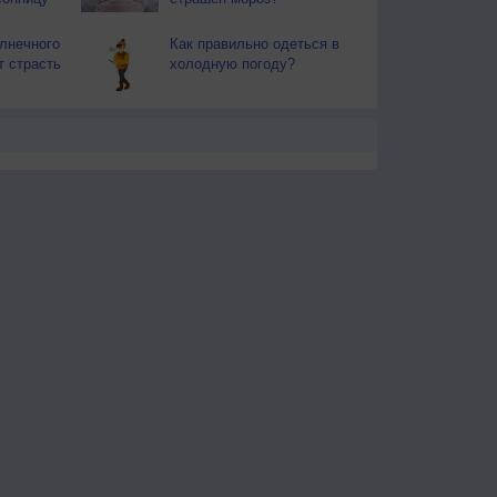
лнечного
Как правильно одеться в
т страсть
холодную погоду?