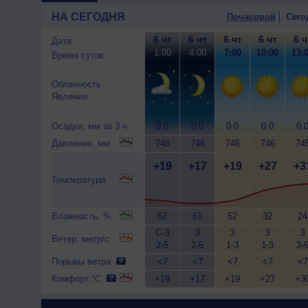
НА СЕГОДНЯ
Почасовой
Сего
6 чт
6 чт
6 чт
6 чт
6 ч
Дата
1:00
4:00
7:00
10:00
13:
Время суток
Облачность
Явления
Осадки, мм за 3 ч
0.0
0.0
0.0
0.0
0.
Давление, мм
746
746
746
746
74
+19
+17
+19
+27
+3
Температура
Влажность, %
52
61
52
32
24
С-З
З
З
З
З
Ветер, метр/с
2-5
2-5
1-3
1-3
3-
Порывы ветра
<7
<7
<7
<7
<7
Комфорт,°C
+19
+17
+19
+27
+3