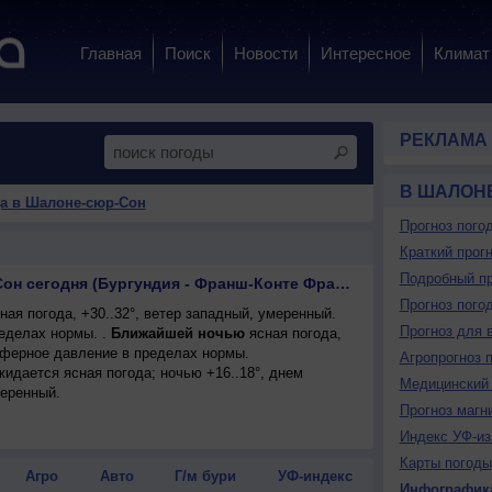
Главная
Поиск
Новости
Интересное
Климат
РЕКЛАМА
В ШАЛОН
а в Шалоне-сюр-Сон
Прогноз пого
Краткий прогн
Подробный пр
Прогноз в Шалоне-сюр-Сон сегодня (Бургундия - Франш-Конте Франция)
Прогноз пого
ая погода, +30..32°, ветер западный, умеренный.
Прогноз для 
еделах нормы. .
Ближайшей ночью
ясная погода,
сферное давление в пределах нормы.
Агропрогноз 
ожидается ясная погода; ночью +16..18°, днем
Медицинский 
меренный.
Прогноз магн
Индекс УФ-из
Карты погоды
Агро
Авто
Г/м бури
УФ-индекс
Инфографик