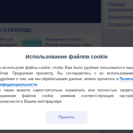
Политика
конфиденциа
Частые вопр
Гостевая книг
 О ПРИРОДЕ
 России
Изменение климата
ые жаркие
России происходит очень
быстро
Использование файлов cookie
Штат Вашингтон охватили
лесные пожары
 используем файлы cookie, чтобы Вам было удобнее пользоваться на
 приведёт
йтом. Продолжая просмотр, Вы соглашаетесь с их использовани
дробнее о том, как мы обрабатываем данные, можно прочитать в
Полит
Температура
Облачность
Осадки
нфиденциальности
.
 также можете самостоятельно ограничить или полностью запрет
охранение файлов cookie, изменив соответствующие настрой
зопасности в Вашем веб-браузере.
Принять