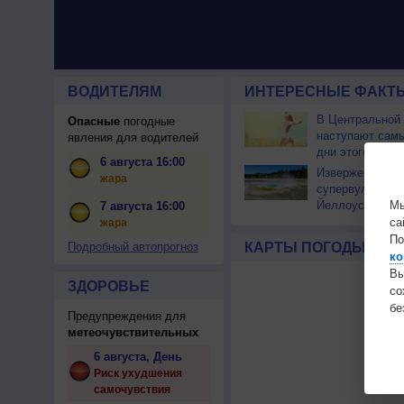
ВОДИТЕЛЯМ
ИНТЕРЕСНЫЕ ФАКТЫ
В Центральной
Опасные
погодные
наступают сам
явления для водителей
дни этого лета
6 августа 16:00
Извержение
жара
супервулкана
Мы
Йеллоустоун не
7 августа 16:00
к уничтожению
са
жара
цивилизации
По
Подробный автопрогноз
КАРТЫ ПОГОДЫ
ко
Вы
ЗДОРОВЬЕ
с
бе
Предупреждения для
метеочувствительных
6 августа, День
Риск ухудшения
самочувствия