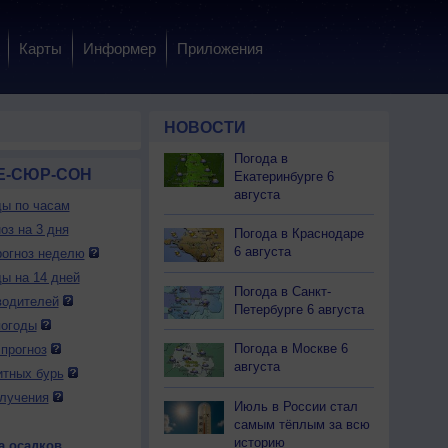
Карты
Информер
Приложения
НОВОСТИ
Погода в
Е-СЮР-СОН
Екатеринбурге 6
августа
ды по часам
оз на 3 дня
Погода в Краснодаре
6 августа
огноз неделю
ды на 14 дней
Погода в Санкт-
водителей
Петербурге 6 августа
погоды
Погода в Москве 6
прогноз
августа
итных бурь
лучения
Июль в России стал
самым тёплым за всю
историю
а осадков