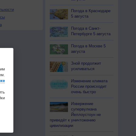
льности
Погода в Краснодаре
5 августа
осы
а
Погода в Санкт-
Петербурге 5 августа
Погода в Москве 5
августа
Зной продолжит
усиливаться
шим
ем.
ике
Изменение климата
России происходит
очень быстро
ить
ки
Извержение
супервулкана
Йеллоустоун не
приведёт к уничтожению
цивилизации