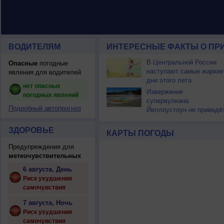
ВОДИТЕЛЯМ
ИНТЕРЕСНЫЕ ФАКТЫ О ПР
В Центральной России
Опасные
погодные
наступают самые жаркие
явления для водителей
дни этого лета
нет опасных
Извержение
погодных явлений
супервулкана
Подробный автопрогноз
Йеллоустоун не приведё
к уничтожению
цивилизации
ЗДОРОВЬЕ
КАРТЫ ПОГОДЫ
Предупреждения для
метеочувствительных
6 августа, День
Риск ухудшения
самочувствия
7 августа, Ночь
Риск ухудшения
самочувствия