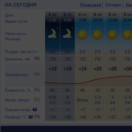
НА СЕГОДНЯ
Почасовой
Сегодня
Зав
6 чт
6 чт
6 чт
6 чт
6 чт
6 чт
Дата
1:00
4:00
7:00
10:00
13:00
16:0
Время суток
Облачность
Явления
Осадки, мм за 3 ч
0.0
0.0
0.0
0.0
0.0
0.0
Давление, мм
732
731
732
732
731
731
+19
+18
+19
+25
+28
+30
Температура
Влажность, %
65
66
66
43
31
26
Ю-В
В
С-З
З
С-З
Ветер, метр/с
Штиль
1-3
1-3
2-5
3-6
3-6
Порывы ветра
<7
<7
<7
<7
<7
<7
Комфорт,°C
+19
+18
+19
+26
+27
+28