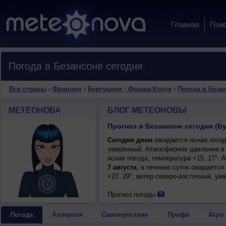
Главная
Пои
Погода в Безансоне сегодня
Все страны
›
Франция
›
Бургундия - Франш-Конте
›
Погода в Беза
МЕТЕОНОВА
БЛОГ МЕТЕОНОВЫ
Прогноз в Безансоне сегодня (Б
Сегодня днем
ожидается ясная погода
умеренный. Атмосферное давление в 
ясная погода, температура +15..17°.
7 августа
, в течение суток ожидается
+27..29°, ветер северо-восточный, ум
Прогноз погоды
Погода
Аллергия
Самочувствие
Профи
Агро