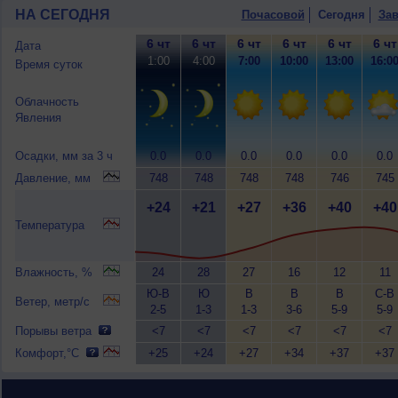
НА СЕГОДНЯ
Почасовой
Сегодня
Зав
6 чт
6 чт
6 чт
6 чт
6 чт
6 чт
Дата
1:00
4:00
7:00
10:00
13:00
16:0
Время суток
Облачность
Явления
Осадки, мм за 3 ч
0.0
0.0
0.0
0.0
0.0
0.0
Давление, мм
748
748
748
748
746
745
+24
+21
+27
+36
+40
+40
Температура
Влажность, %
24
28
27
16
12
11
Ю-В
Ю
В
В
В
С-В
Ветер, метр/с
2-5
1-3
1-3
3-6
5-9
5-9
Порывы ветра
<7
<7
<7
<7
<7
<7
Комфорт,°C
+25
+24
+27
+34
+37
+37