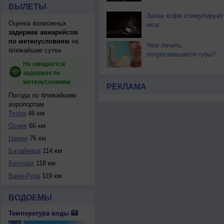
ВЫЛЕТЫ
Запах кофе стимулирует
Оценка возможных
мозг
задержек авиарейсов
по метеоусловиям
на
Чем лечить
ближайшие сутки
потрескавшиеся губы?
Не ожидается
задержек по
метеоусловиям
РЕКЛАМА
Погода по ближайшим
аэропортам
Тузла
46 км
Осиек
66 км
Цепин
76 км
Батайница
114 км
Белград
118 км
Баня-Лука
119 км
ВОДОЕМЫ
Температура воды