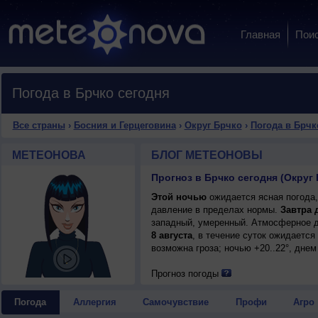
Главная
Пои
Погода в Брчко сегодня
Все страны
›
Босния и Герцеговина
›
Округ Брчко
›
Погода в Брчк
МЕТЕОНОВА
БЛОГ МЕТЕОНОВЫ
Прогноз в Брчко сегодня (Округ
Этой ночью
ожидается ясная погода,
давление в пределах нормы.
Завтра 
западный, умеренный. Атмосферное д
8 августа
, в течение суток ожидаетс
возможна гроза; ночью +20..22°, днем
Прогноз погоды
Погода
Аллергия
Самочувствие
Профи
Агро