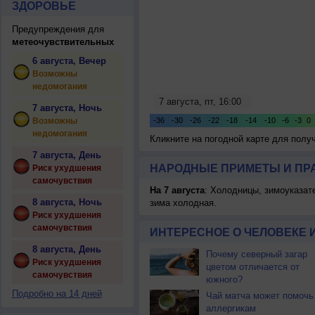
ЗДОРОВЬЕ
Предупреждения для
метеочувствительных
6 августа, Вечер
Возможны
недомогания
7 августа, Ночь
Возможны
недомогания
Кликните на погодной карте для пол
7 августа, День
НАРОДНЫЕ ПРИМЕТЫ И ПР
Риск ухудшения
самочувствия
На 7 августа
: Холодницы, зимоуказат
8 августа, Ночь
зима холодная.
Риск ухудшения
самочувствия
ИНТЕРЕСНОЕ О ЧЕЛОВЕКЕ 
8 августа, День
Почему северный загар
Риск ухудшения
цветом отличается от
самочувствия
южного?
Подробно на 14 дней
Чай матча может помочь
аллергикам