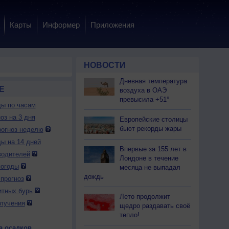
Карты
Информер
Приложения
НОВОСТИ
Дневная температура
Е
воздуха в ОАЭ
превысила +51°
ды по часам
оз на 3 дня
Европейские столицы
бьют рекорды жары
огноз неделю
ды на 14 дней
Впервые за 155 лет в
водителей
Лондоне в течение
погоды
месяца не выпадал
дождь
прогноз
итных бурь
Лето продолжит
лучения
щедро раздавать своё
тепло!
а осадков