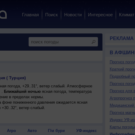
Главная
Поиск
Новости
Интересное
Климат
РЕКЛАМА
В АФШИН
Прогноз пого
Краткий прогн
Подробный пр
ня ( Турция)
Прогноз пого
ая погода, +29..31°, ветер слабый. Атмосферное
Прогноз для 
 .
Ближайшей ночью
ясная погода, температура
ение в пределах нормы.
Агропрогноз 
на фоне пониженного давления ожидается ясная
Медицинский 
 +30..32°, ветер слабый.
Прогноз магн
Индекс УФ-из
Карты погоды
Агро
Авто
Г/м бури
УФ-индекс
Инфографик