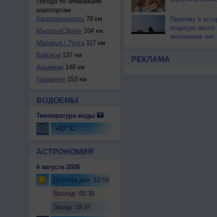
Погода по ближайшим
аэропортам
Кахраманмараш
79 км
Первому в исто
поцелую около 
Малатья/Эрхач
104 км
миллионов лет
Малатья / Тулга
117 км
Кайсери
137 км
РЕКЛАМА
Адыяман
148 км
Газиантеп
153 км
ВОДОЕМЫ
Температура воды
+27 °C
АСТРОНОМИЯ
6 августа 2026
Долгота дня: 13:58
Восход: 05:39
Заход: 19:37