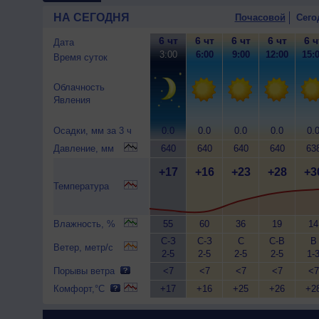
НА СЕГОДНЯ
Почасовой
Сего
6 чт
6 чт
6 чт
6 чт
6 ч
Дата
3:00
6:00
9:00
12:00
15:
Время суток
Облачность
Явления
Осадки, мм за 3 ч
0.0
0.0
0.0
0.0
0.
Давление, мм
640
640
640
640
63
+17
+16
+23
+28
+3
Температура
Влажность, %
55
60
36
19
14
С-З
С-З
С
С-В
В
Ветер, метр/с
2-5
2-5
2-5
2-5
1-
Порывы ветра
<7
<7
<7
<7
<7
Комфорт,°C
+17
+16
+25
+26
+2