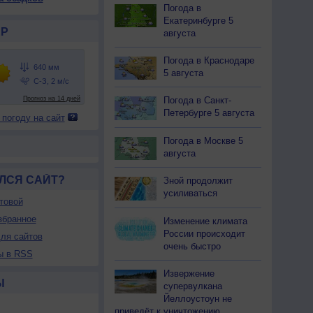
Погода в
Екатеринбурге 5
Р
августа
Погода в Краснодаре
5 августа
Погода в Санкт-
Петербурге 5 августа
 погоду на сайт
Погода в Москве 5
августа
ЛСЯ САЙТ?
Зной продолжит
усиливаться
товой
збранное
Изменение климата
России происходит
ля сайтов
очень быстро
ы в RSS
Извержение
Ы
супервулкана
Йеллоустоун не
приведёт к уничтожению