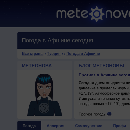
Погода в Афшине сегодня
Все страны
›
Турция
›
›
Погода в Афшине
МЕТЕОНОВА
БЛОГ МЕТЕОНОВЫ
Прогноз в Афшине сегод
Сегодня днем
ожидается ясн
давление в пределах нормы.
+17..19°. Атмосферное давл
7 августа
, в течение суток 
погода; ночью +17..19°, днем
Прогноз погоды
Погода
Аллергия
Самочувствие
Профи