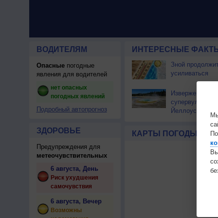
ВОДИТЕЛЯМ
ИНТЕРЕСНЫЕ ФАКТЫ
Зной продолжи
Опасные
погодные
усиливаться
явления для водителей
нет опасных
Извержение
погодных явлений
супервулкана
Подробный автопрогноз
Йеллоустоун не
Мы
к уничтожению
са
цивилизации
ЗДОРОВЬЕ
КАРТЫ ПОГОДЫ
По
ко
Предупреждения для
Вы
метеочувствительных
с
6 августа, День
бе
Риск ухудшения
самочувствия
6 августа, Вечер
Возможны