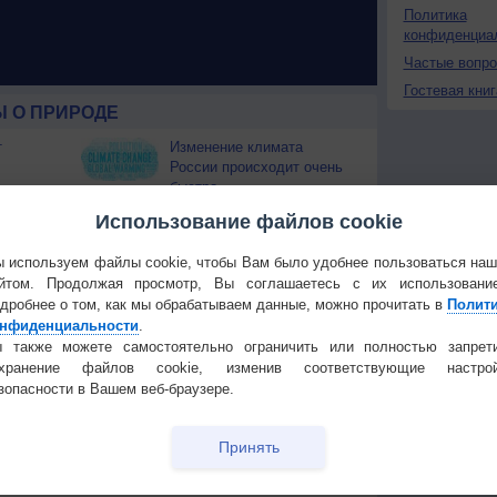
Политика
конфиденциа
Частые вопр
Гостевая книг
 О ПРИРОДЕ
т
Изменение климата
России происходит очень
быстро
Штат Вашингтон охватили
Использование файлов cookie
лесные пожары
 приведёт
 используем файлы cookie, чтобы Вам было удобнее пользоваться на
йтом. Продолжая просмотр, Вы соглашаетесь с их использовани
дробнее о том, как мы обрабатываем данные, можно прочитать в
Полит
Температура
Облачность
Осадки
нфиденциальности
.
 также можете самостоятельно ограничить или полностью запрет
охранение файлов cookie, изменив соответствующие настрой
зопасности в Вашем веб-браузере.
Принять