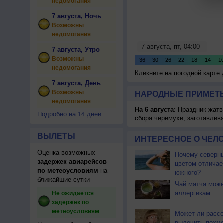
недомогания
7 августа, Ночь
Возможны
недомогания
7 августа, Утро
Возможны
недомогания
Кликните на погодной карте
7 августа, День
Возможны
НАРОДНЫЕ ПРИМЕТЫ
недомогания
На 6 августа
: Праздник жатв
Подробно на 14 дней
сбора черемухи, заготавлив
ВЫЛЕТЫ
ИНТЕРЕСНОЕ О ЧЕЛО
Оценка возможных
Почему северны
задержек авиарейсов
цветом отличае
по метеоусловиям
на
южного?
ближайшие сутки
Чай матча може
аллергикам
Не ожидается
задержек по
метеоусловиям
Может ли расс
вылечить похм