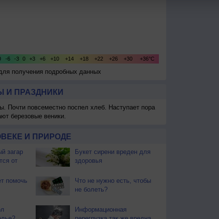
 для получения подробных данных
 И ПРАЗДНИКИ
ы. Почти повсеместно поспел хлеб. Наступает пора
ают березовые веники.
ВЕКЕ И ПРИРОДЕ
й загар
Букет сирени вреден для
тся от
здоровья
т помочь
Что не нужно есть, чтобы
не болеть?
ол
Информационная
елье?
перегрузка так же вредна,