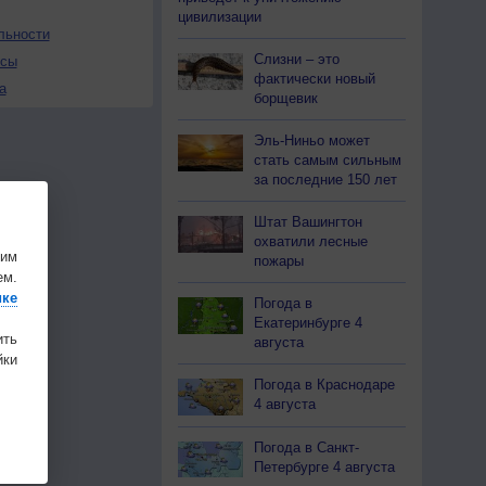
цивилизации
льности
Слизни – это
осы
фактически новый
а
борщевик
Эль-Ниньо может
стать самым сильным
за последние 150 лет
Штат Вашингтон
охватили лесные
шим
пожары
ем.
ике
Погода в
Екатеринбурге 4
ить
августа
ки
Погода в Краснодаре
4 августа
Погода в Санкт-
Петербурге 4 августа