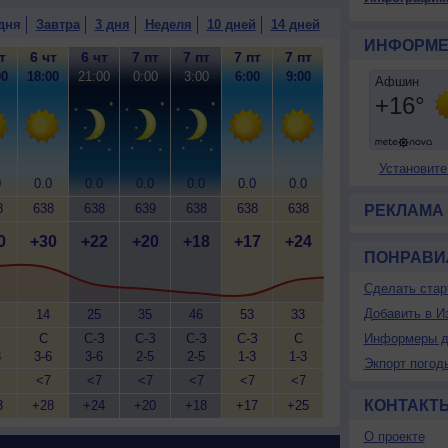
дня
Завтра
3 дня
Неделя
10 дней
14 дней
ИНФОРМЕ
т
6 чт
6 чт
7 пт
7 пт
7 пт
7 пт
00
18:00
21:00
0:00
3:00
6:00
9:00
Установите
0
0.0
0.0
0.0
0.0
0.0
0.0
8
638
638
639
638
638
638
РЕКЛАМА
0
+30
+22
+20
+18
+17
+24
ПОНРАВИ
Сделать стар
Добавить в И
14
25
35
46
53
33
С
С-З
С-З
С-З
С-З
С
Информеры д
3
3-6
3-6
2-5
2-5
1-3
1-3
Экпорт погод
<7
<7
<7
<7
<7
<7
КОНТАКТ
8
+28
+24
+20
+18
+17
+25
О проекте