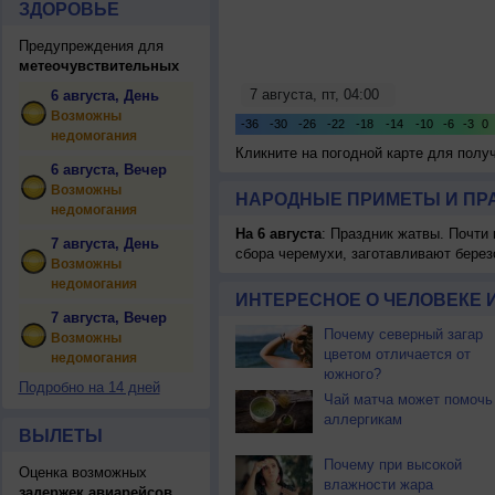
ЗДОРОВЬЕ
Предупреждения для
метеочувствительных
6 августа, День
Возможны
недомогания
Кликните на погодной карте для пол
6 августа, Вечер
Возможны
НАРОДНЫЕ ПРИМЕТЫ И ПР
недомогания
На 6 августа
: Праздник жатвы. Почти
7 августа, День
сбора черемухи, заготавливают берез
Возможны
недомогания
ИНТЕРЕСНОЕ О ЧЕЛОВЕКЕ 
7 августа, Вечер
Почему северный загар
Возможны
цветом отличается от
недомогания
южного?
Подробно на 14 дней
Чай матча может помочь
аллергикам
ВЫЛЕТЫ
Почему при высокой
Оценка возможных
влажности жара
задержек авиарейсов