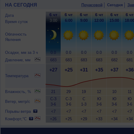
НА СЕГОДНЯ
Почасовой
Сегодня
Зав
6 чт
6 чт
6 чт
6 чт
6 чт
6 чт
Дата
3:00
6:00
9:00
12:00
15:00
18:0
Время суток
Облачность
Явления
Осадки, мм за 3 ч
0.0
0.0
0.0
0.0
0.0
0.0
Давление, мм
683
683
683
683
682
681
+27
+25
+31
+35
+37
+36
Температура
Влажность, %
21
29
19
12
10
11
С-З
С-З
С
Ю
Ю
Ю
Ветер, метр/с
3-6
3-6
1-3
3-6
3-6
3-6
Порывы ветра
<7
<7
<7
<7
<7
<7
Комфорт,°C
+26
+25
+29
+33
+34
+34