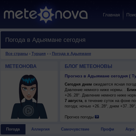
Главная
Пои
Погода в Адыямане сегодня
Все страны
›
Турция
›
›
Погода в Адыямане
МЕТЕОНОВА
БЛОГ МЕТЕОНОВЫ
Прогноз в Адыямане сегодня ( Т
Сегодня днем
ожидается ясная погод
Давление немного ниже нормы. .
Ближ
+26..28°. Давление немного ниже нор
7 августа
, в течение суток на фоне 
погода; ночью +26..28°, днем +37..39
Прогноз погоды
Погода
Аллергия
Самочувствие
Профи
Агро