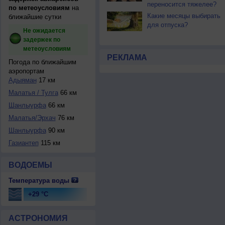
переносится тяжелее?
по метеоусловиям
на
Какие месяцы выбирать
ближайшие сутки
для отпуска?
Не ожидается
задержек по
метеоусловиям
РЕКЛАМА
Погода по ближайшим
аэропортам
Адыяман
17 км
Малатья / Тулга
66 км
Шанлыурфа
66 км
Малатья/Эрхач
76 км
Шанлыурфа
90 км
Газиантеп
115 км
ВОДОЕМЫ
Температура воды
+29 °C
АСТРОНОМИЯ