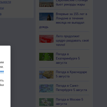
Европейские столицы
льности
бьют рекорды жары
осы
а
Впервые за 155 лет в
Лондоне в течение
месяца не выпадал
дождь
Лето продолжит
щедро раздавать своё
тепло!
Погода в
Екатеринбурге 5
шим
августа
ем.
ике
Погода в Краснодаре
5 августа
ить
ки
Погода в Санкт-
Петербурге 5 августа
Погода в Москве 5
августа