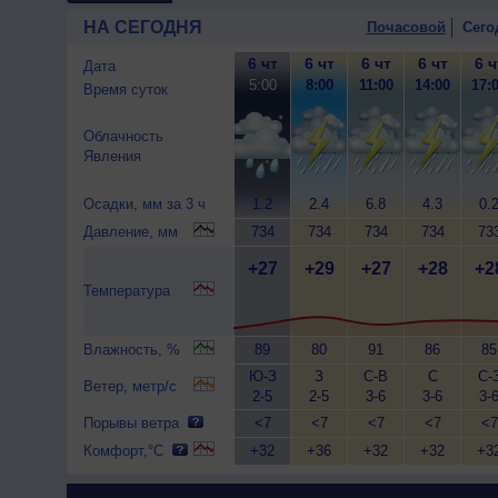
НА СЕГОДНЯ
Почасовой
Сего
6 чт
6 чт
6 чт
6 чт
6 ч
Дата
5:00
8:00
11:00
14:00
17:
Время суток
Облачность
Явления
Осадки, мм за 3 ч
1.2
2.4
6.8
4.3
0.
Давление, мм
734
734
734
734
73
+27
+29
+27
+28
+2
Температура
Влажность, %
89
80
91
86
85
Ю-З
З
С-В
С
С-
Ветер, метр/с
2-5
2-5
3-6
3-6
3-
Порывы ветра
<7
<7
<7
<7
<7
Комфорт,°C
+32
+36
+32
+32
+3