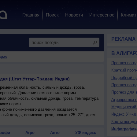
Главная
Поиск
Новости
Интересное
Климат
РЕКЛАМА
В АЛИГАР
архе
Прогноз пого
Краткий прогн
Подробный пр
одня (Штат Уттар-Прадеш Индия)
Прогноз пого
ременная облачность, сильный дождь, гроза,
Прогноз для 
меренный. Давление немного ниже нормы. .
ая облачность, сильный дождь, гроза, температура
Агропрогноз 
 ниже нормы.
Медицинский 
на фоне пониженного давления ожидается
Индекс УФ-из
ьный дождь, возможна гроза; ночью +25..27°, днем
Карты погоды
Инфографик
рофи
Агро
Авто
УФ-индекс