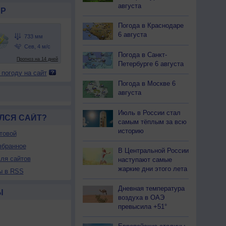
августа
Р
Погода в Краснодаре
6 августа
Погода в Санкт-
Петербурге 6 августа
 погоду на сайт
Погода в Москве 6
августа
Июль в России стал
ЛСЯ САЙТ?
самым тёплым за всю
историю
товой
збранное
В Центральной России
ля сайтов
наступают самые
жаркие дни этого лета
ы в RSS
Дневная температура
Ы
воздуха в ОАЭ
превысила +51°