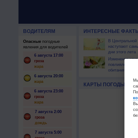
ВОДИТЕЛЯМ
ИНТЕРЕСНЫЕ ФАКТЫ
В Центральной
Опасные
погодные
наступают сам
явления для водителей
дни этого лета
6 августа 17:00
Изменение кли
гроза
повлияло на ар
жара
обитания бабоч
6 августа 20:00
Мы
жара
КАРТЫ ПОГОДЫ
са
6 августа 23:00
По
гроза
ко
жара
Вы
с
7 августа 2:00
бе
гроза
дождь
7 августа 5:00