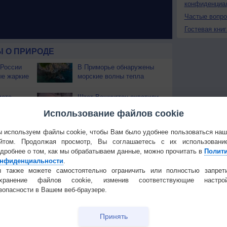
конфиденциа
Частые вопр
Гостевая книг
 О ПРИРОДЕ
 России
В Приморье обнаружены
ые жаркие
морские волны тепла
мата
Штат Вашингтон охватили
еал
лесные пожары
Использование файлов cookie
ек
 используем файлы cookie, чтобы Вам было удобнее пользоваться на
Температура
Облачность
Осадки
йтом. Продолжая просмотр, Вы соглашаетесь с их использовани
дробнее о том, как мы обрабатываем данные, можно прочитать в
Полит
нфиденциальности
.
 также можете самостоятельно ограничить или полностью запрет
охранение файлов cookie, изменив соответствующие настрой
зопасности в Вашем веб-браузере.
Принять