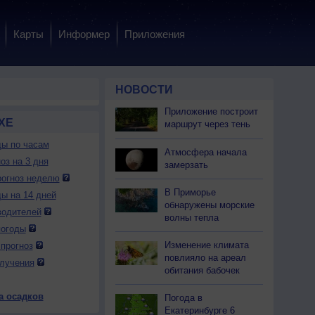
Карты
Информер
Приложения
НОВОСТИ
Приложение построит
ХЕ
маршрут через тень
ды по часам
Атмосфера начала
оз на 3 дня
замерзать
огноз неделю
В Приморье
ды на 14 дней
обнаружены морские
водителей
волны тепла
погоды
Изменение климата
прогноз
повлияло на ареал
лучения
обитания бабочек
а осадков
Погода в
Екатеринбурге 6