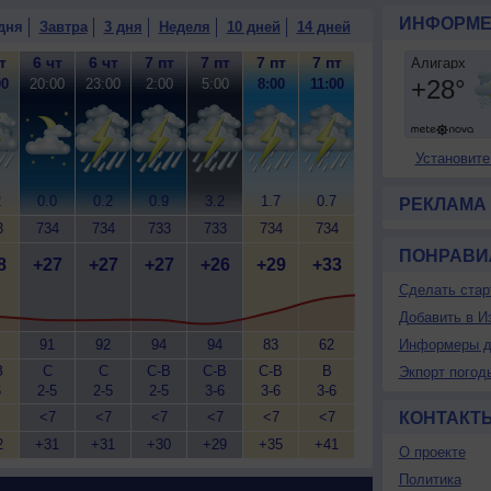
ИНФОРМЕ
дня
Завтра
3 дня
Неделя
10 дней
14 дней
т
6 чт
6 чт
7 пт
7 пт
7 пт
7 пт
00
20:00
23:00
2:00
5:00
8:00
11:00
Установите
2
0.0
0.2
0.9
3.2
1.7
0.7
РЕКЛАМА
3
734
734
733
733
734
734
ПОНРАВИ
8
+27
+27
+27
+26
+29
+33
Сделать стар
Добавить в И
91
92
94
94
83
62
Информеры д
З
С
С
С-В
С-В
С-В
В
Экпорт погод
6
2-5
2-5
2-5
3-6
3-6
3-6
<7
<7
<7
<7
<7
<7
КОНТАКТ
2
+31
+31
+30
+29
+35
+41
О проекте
Политика