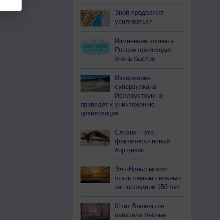
Зной продолжит
усиливаться
Изменение климата
России происходит
очень быстро
Извержение
супервулкана
Йеллоустоун не
приведёт к уничтожению
цивилизации
Слизни – это
фактически новый
борщевик
Эль-Ниньо может
стать самым сильным
за последние 150 лет
Штат Вашингтон
охватили лесные