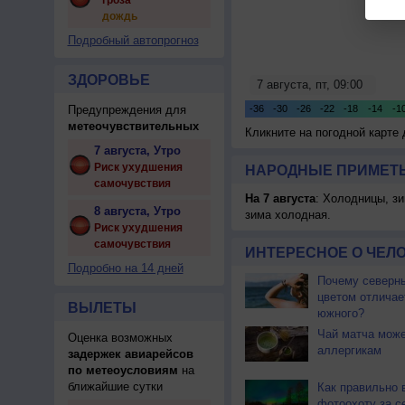
гроза
дождь
Подробный автопрогноз
ЗДОРОВЬЕ
Предупреждения для
метеочувствительных
Кликните на погодной карте
7 августа, Утро
Риск ухудшения
НАРОДНЫЕ ПРИМЕТЫ
самочувствия
На 7 августа
: Холодницы, зи
8 августа, Утро
зима холодная.
Риск ухудшения
самочувствия
ИНТЕРЕСНОЕ О ЧЕЛО
Подробно на 14 дней
Почему северны
цветом отличае
ВЫЛЕТЫ
южного?
Чай матча може
Оценка возможных
аллергикам
задержек авиарейсов
по метеоусловиям
на
ближайшие сутки
Как правильно 
фотоохоту за с