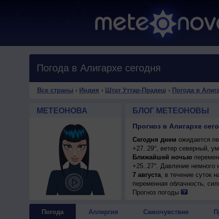
Погода в Алигархе сегодня
Все страны
›
Индия
›
Штат Уттар-Прадеш
›
Погода в Алиг
МЕТЕОНОВА
БЛОГ МЕТЕОНОВЫ
Прогноз в Алигархе сег
Сегодня днем
ожидается пе
+27..29°, ветер северный, у
Ближайшей ночью
переменн
+25..27°. Давление немного
7 августа
, в течение суток 
переменная облачность, сил
+32..34°, ветер слабый.
Прогноз погоды
Погода
Аллергия
Самочувствие
П