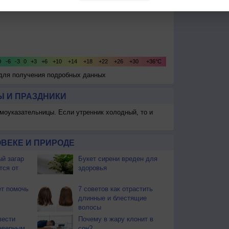
 для получения подробных данных
 И ПРАЗДНИКИ
моуказательницы. Если утренник холодный, то и
ВЕКЕ И ПРИРОДЕ
й загар
Букет сирени вреден для
тся от
здоровья
т помочь
7 советов как отрастить
длинные и блестящие
волосы
вести
Почему в жару клонит в
еверным
сон?