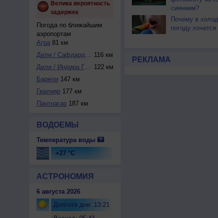
Велика вероятность
сиянием?
задержек
Почему в холо
Погода по ближайшим
погоду хочется
аэропортам
Агра
81 км
Дели / Сафдарджун...
116 км
РЕКЛАМА
Дели / Индира Ган...
122 км
Барели
147 км
Гвалияр
177 км
Пантнагар
187 км
ВОДОЕМЫ
Температура воды
+27 °C
АСТРОНОМИЯ
6 августа 2026
Долгота дня: 13:21