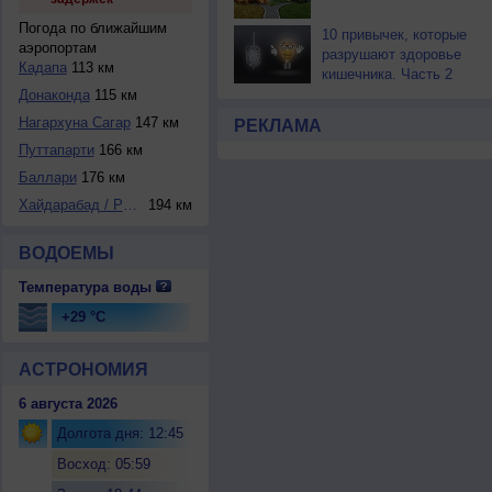
Погода по ближайшим
10 привычек, которые
аэропортам
разрушают здоровье
Кадапа
113 км
кишечника. Часть 2
Донаконда
115 км
Нагархуна Сагар
147 км
РЕКЛАМА
Путтапарти
166 км
Баллари
176 км
Хайдарабад / Радж...
194 км
ВОДОЕМЫ
Температура воды
+29 °C
АСТРОНОМИЯ
6 августа 2026
Долгота дня: 12:45
Восход: 05:59