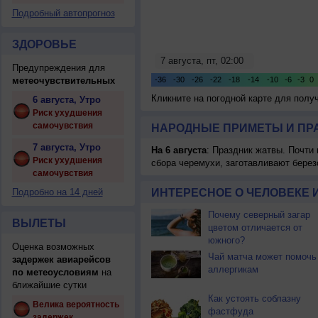
Подробный автопрогноз
ЗДОРОВЬЕ
Предупреждения для
метеочувствительных
Кликните на погодной карте для пол
6 августа, Утро
Риск ухудшения
самочувствия
НАРОДНЫЕ ПРИМЕТЫ И ПР
7 августа, Утро
На 6 августа
: Праздник жатвы. Почти
Риск ухудшения
сбора черемухи, заготавливают берез
самочувствия
Подробно на 14 дней
ИНТЕРЕСНОЕ О ЧЕЛОВЕКЕ 
Почему северный загар
ВЫЛЕТЫ
цветом отличается от
южного?
Оценка возможных
Чай матча может помочь
задержек авиарейсов
аллергикам
по метеоусловиям
на
ближайшие сутки
Как устоять соблазну
Велика вероятность
фастфуда
задержек