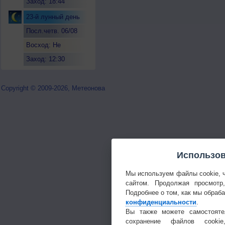
Заход: 18:44
23-й лунный день
Посл.четв. 06/08
Восход: Не
восходит
Заход: 12:30
Copyright © 2009-2026, Метеонова
Использов
Мы используем файлы cookie, 
сайтом. Продолжая просмотр
Подробнее о том, как мы обраб
конфиденциальности
.
Вы также можете самостояте
сохранение файлов cookie