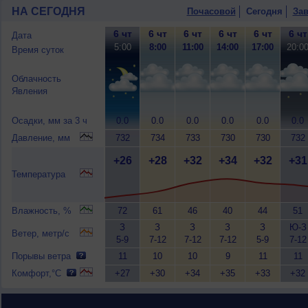
НА СЕГОДНЯ
Почасовой
Сегодня
Зав
6 чт
6 чт
6 чт
6 чт
6 чт
6 чт
Дата
5:00
8:00
11:00
14:00
17:00
20:0
Время суток
Облачность
Явления
Осадки, мм за 3 ч
0.0
0.0
0.0
0.0
0.0
0.0
Давление, мм
732
734
733
730
730
732
+26
+28
+32
+34
+32
+31
Температура
Влажность, %
72
61
46
40
44
51
З
З
З
З
З
Ю-З
Ветер, метр/с
5-9
7-12
7-12
7-12
5-9
7-12
Порывы ветра
11
10
10
9
11
11
Комфорт,°C
+27
+30
+34
+35
+33
+32