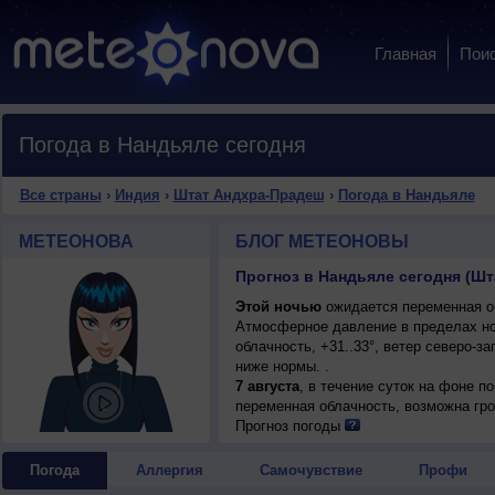
Главная
Пои
Погода в Нандьяле сегодня
Все страны
›
Индия
›
Штат Андхра-Прадеш
›
Погода в Нандьяле
МЕТЕОНОВА
БЛОГ МЕТЕОНОВЫ
Прогноз в Нандьяле сегодня (Ш
Этой ночью
ожидается переменная об
Атмосферное давление в пределах н
облачность, +31..33°, ветер северо-з
ниже нормы. .
7 августа
, в течение суток на фоне 
переменная облачность, возможна гроз
северо-западный, умеренный.
Прогноз погоды
Погода
Аллергия
Самочувствие
Профи