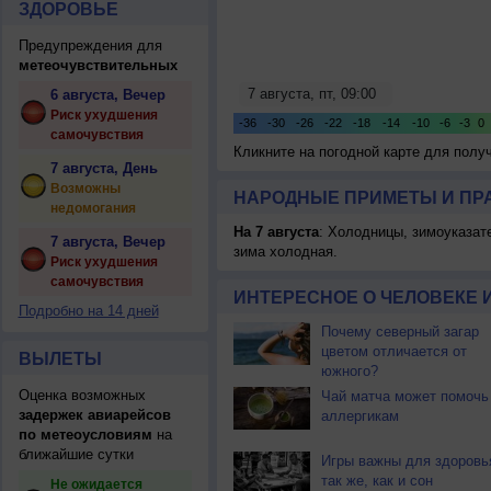
ЗДОРОВЬЕ
Предупреждения для
метеочувствительных
6 августа, Вечер
Риск ухудшения
самочувствия
Кликните на погодной карте для пол
7 августа, День
Возможны
НАРОДНЫЕ ПРИМЕТЫ И ПР
недомогания
На 7 августа
: Холодницы, зимоуказат
7 августа, Вечер
зима холодная.
Риск ухудшения
самочувствия
ИНТЕРЕСНОЕ О ЧЕЛОВЕКЕ 
Подробно на 14 дней
Почему северный загар
цветом отличается от
ВЫЛЕТЫ
южного?
Оценка возможных
Чай матча может помочь
задержек авиарейсов
аллергикам
по метеоусловиям
на
ближайшие сутки
Игры важны для здоровь
так же, как и сон
Не ожидается