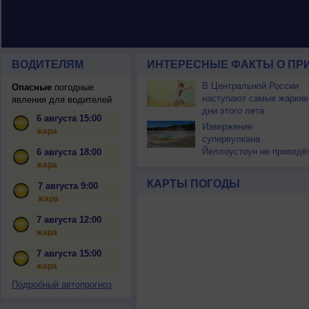
ВОДИТЕЛЯМ
ИНТЕРЕСНЫЕ ФАКТЫ О ПР
В Центральной России
Опасные
погодные
наступают самые жаркие
явления для водителей
дни этого лета
6 августа 15:00
Извержение
жара
супервулкана
Йеллоустоун не приведё
6 августа 18:00
к уничтожению
жара
цивилизации
КАРТЫ ПОГОДЫ
7 августа 9:00
жара
7 августа 12:00
жара
7 августа 15:00
жара
Подробный автопрогноз