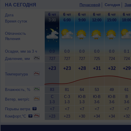
НА СЕГОДНЯ
Почасовой
Сегодня
Зав
6 чт
6 чт
6 чт
6 чт
6 чт
6 чт
Дата
3:00
6:00
9:00
12:00
15:00
18:0
Время суток
Облачность
Явления
Осадки, мм за 3 ч
0.0
0.0
0.0
0.0
0.0
0.1
Давление, мм
727
727
727
725
724
724
+23
+23
+28
+31
+32
+29
Температура
Влажность, %
83
81
64
53
49
61
С
С-З
Ю-В
Ю-В
Ю-В
В
Ветер, метр/с
1-3
1-3
1-3
3-6
3-6
3-6
Порывы ветра
<7
<7
<7
<7
<7
<7
Комфорт,°C
+23
+23
+30
+34
+34
+32