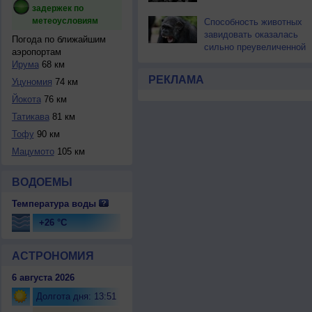
задержек по
метеоусловиям
Способность животных
завидовать оказалась
Погода по ближайшим
сильно преувеличенной
аэропортам
Ирума
68 км
РЕКЛАМА
Уцуномия
74 км
Йокота
76 км
Татикава
81 км
Тофу
90 км
Мацумото
105 км
ВОДОЕМЫ
Температура воды
+26 °C
АСТРОНОМИЯ
6 августа 2026
Долгота дня: 13:51