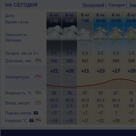
НА СЕГОДНЯ
Почасовой
Сегодня
Зав
6 чт
6 чт
6 чт
6 чт
6 чт
6 чт
Дата
1:00
4:00
7:00
10:00
13:00
16:0
Время суток
Облачность
Явления
Осадки, мм за 3 ч
0.1
0.1
0.3
0.5
0.3
1.0
Давление, мм
696
695
697
697
694
694
+21
+20
+21
+23
+27
+26
Температура
Влажность, %
98
98
97
93
67
81
Ю-З
Ю-З
Ю-З
Ю-З
Ю-З
В
Ветер, метр/с
1-3
1-3
1-3
2-5
3-6
3-6
Порывы ветра
<7
<7
<7
<7
7
<7
Комфорт,°C
+16
+16
+17
+21
+29
+27