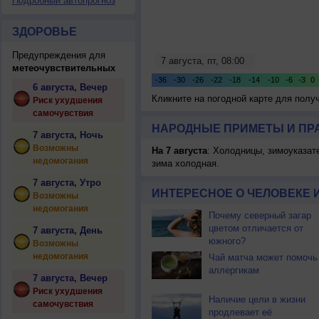
Подробный автопрогноз
ЗДОРОВЬЕ
Предупреждения для
метеочувствительных
6 августа, Вечер
Кликните на погодной карте для пол
Риск ухудшения
самочувствия
НАРОДНЫЕ ПРИМЕТЫ И ПР
7 августа, Ночь
Возможны
На 7 августа
: Холодницы, зимоуказат
недомогания
зима холодная.
7 августа, Утро
ИНТЕРЕСНОЕ О ЧЕЛОВЕКЕ 
Возможны
недомогания
Почему северный загар
цветом отличается от
7 августа, День
южного?
Возможны
недомогания
Чай матча может помочь
аллергикам
7 августа, Вечер
Риск ухудшения
Наличие цели в жизни
самочувствия
продлевает её