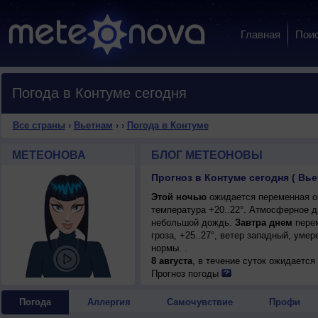
Главная
Пои
Погода в Контуме сегодня
Все страны
›
Вьетнам
›
›
Погода в Контуме
МЕТЕОНОВА
БЛОГ МЕТЕОНОВЫ
Прогноз в Контуме сегодня ( Вье
Этой ночью
ожидается переменная об
температура +20..22°. Атмосферное д
небольшой дождь.
Завтра днем
перем
гроза, +25..27°, ветер западный, ум
нормы. .
8 августа
, в течение суток ожидаетс
возможна гроза, возможен туман; ночь
Прогноз погоды
умеренный.
Погода
Аллергия
Самочувствие
Профи