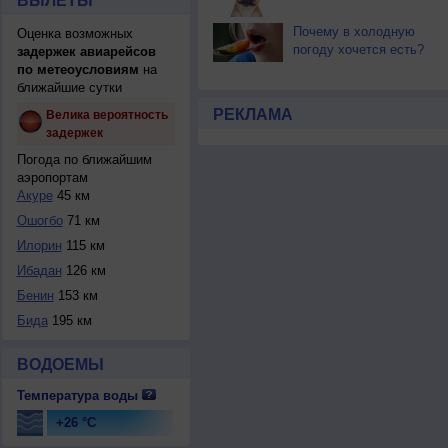
ВЫЛЕТЫ
Почему в холодную
Оценка возможных
погоду хочется есть?
задержек авиарейсов
по метеоусловиям
на
ближайшие сутки
РЕКЛАМА
Велика вероятность
задержек
Погода по ближайшим
аэропортам
Акуре
45 км
Ошогбо
71 км
Илорин
115 км
Ибадан
126 км
Бенин
153 км
Бида
195 км
ВОДОЕМЫ
Температура воды
+26 °C