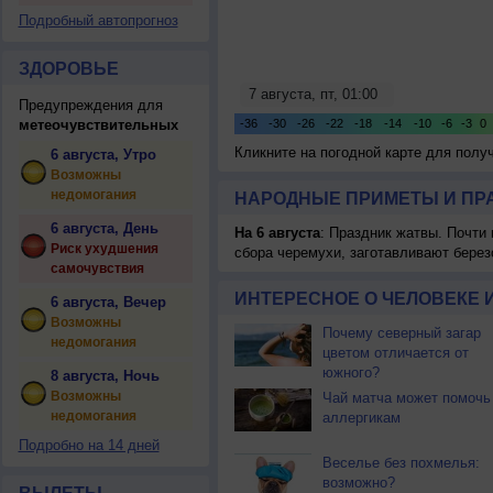
Подробный автопрогноз
ЗДОРОВЬЕ
Предупреждения для
метеочувствительных
Кликните на погодной карте для пол
6 августа, Утро
Возможны
недомогания
НАРОДНЫЕ ПРИМЕТЫ И ПР
6 августа, День
На 6 августа
: Праздник жатвы. Почти
Риск ухудшения
сбора черемухи, заготавливают берез
самочувствия
ИНТЕРЕСНОЕ О ЧЕЛОВЕКЕ 
6 августа, Вечер
Возможны
Почему северный загар
недомогания
цветом отличается от
южного?
8 августа, Ночь
Возможны
Чай матча может помочь
недомогания
аллергикам
Подробно на 14 дней
Веселье без похмелья:
возможно?