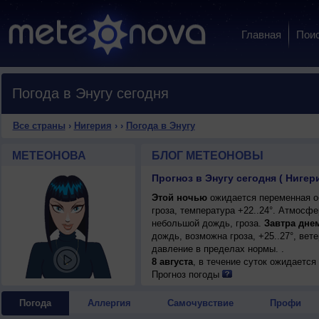
Главная
Пои
Погода в Энугу сегодня
Все страны
›
Нигерия
›
›
Погода в Энугу
МЕТЕОНОВА
БЛОГ МЕТЕОНОВЫ
Прогноз в Энугу сегодня ( Нигер
Этой ночью
ожидается переменная о
гроза, температура +22..24°. Атмосф
небольшой дождь, гроза.
Завтра дне
дождь, возможна гроза, +25..27°, ве
давление в пределах нормы. .
8 августа
, в течение суток ожидаетс
возможна гроза; ночью +22..24°, днем
Прогноз погоды
Погода
Аллергия
Самочувствие
Профи