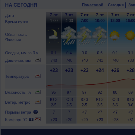
НА СЕГОДНЯ
Почасовой
Сегодня
Зав
7 пт
7 пт
7 пт
7 пт
7 пт
7 пт
Дата
1:00
4:00
7:00
10:00
13:00
16:0
Время суток
Облачность
Явления
Осадки, мм за 3 ч
0.1
0.4
0.0
0.5
0.1
0.1
Давление, мм
740
740
740
741
740
738
+23
+23
+23
+24
+26
+28
Температура
Влажность, %
96
97
97
92
80
69
Ю-З
Ю-З
Ю-З
Ю-З
Ю-З
Ю-З
Ветер, метр/с
2-5
2-5
2-5
2-5
3-6
3-6
Порывы ветра
7
7
<7
<7
<7
<7
Комфорт,°C
+20
+20
+20
+23
+28
+31