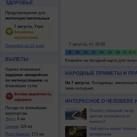
ЗДОРОВЬЕ
Предупреждения для
метеочувствительных
7 августа, Утро
Возможны
недомогания
Подробно на 14 дней
ВЫЛЕТЫ
Кликните на погодной карте для пол
Оценка возможных
НАРОДНЫЕ ПРИМЕТЫ И ПР
задержек авиарейсов
по метеоусловиям
на
На 7 августа
: Холодницы, зимоуказат
ближайшие сутки
зима холодная.
Велика вероятность
задержек
ИНТЕРЕСНОЕ О ЧЕЛОВЕКЕ 
Погода по ближайшим
Почему северный загар
аэропортам
цветом отличается от
Энугу
6 км
южного?
Оверри
119 км
Чай матча может помочь
Порт-Харкорт
171 км
аллергикам