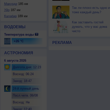
Макурди
185 км
Так ли плохо есть одно и
Уйо
187 км
тоже каждый день?
Калабар
189 км
Как заставить гостей
ВОДОЕМЫ
думать, что у вас дома
чисто
Температура воды
+26 °C
РЕКЛАМА
АСТРОНОМИЯ
6 августа 2026
Долгота дня: 12:23
Восход: 06:24
Заход: 18:47
24-й лунный день
Посл.четв. 06/08
Восход: Не
восходит
Заход: 12:40