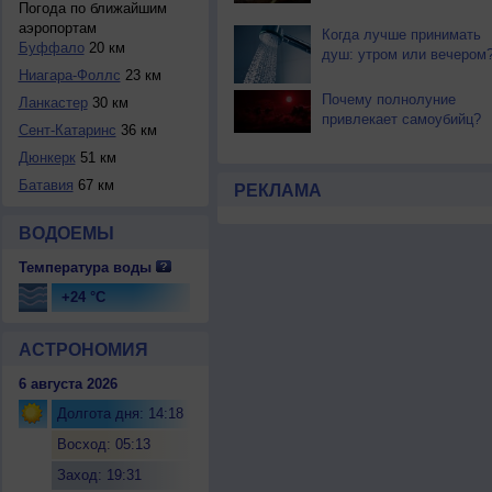
Погода по ближайшим
аэропортам
Когда лучше принимать
Буффало
20 км
душ: утром или вечером
Ниагара-Фоллс
23 км
Почему полнолуние
Ланкастер
30 км
привлекает самоубийц?
Сент-Катаринс
36 км
Дюнкерк
51 км
Батавия
67 км
РЕКЛАМА
ВОДОЕМЫ
Температура воды
+24 °C
АСТРОНОМИЯ
6 августа 2026
Долгота дня: 14:18
Восход: 05:13
Заход: 19:31