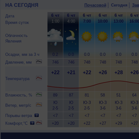
НА СЕГОДНЯ
Почасовой
Сегодня
Зав
6 чт
6 чт
6 чт
6 чт
6 чт
6 чт
Дата
1:00
4:00
7:00
10:00
13:00
16:0
Время суток
Облачность
Явления
Осадки, мм за 3 ч
0.2
0.0
0.0
0.0
0.0
0.0
Давление, мм
746
746
748
748
748
748
+22
+21
+22
+26
+28
+26
Температура
Влажность, %
89
87
81
58
51
64
Ю
Ю
Ю-З
Ю-З
Ю-З
Ю-З
Ветер, метр/с
2-5
2-5
2-5
3-6
3-6
3-6
Порывы ветра
<7
<7
<7
<7
<7
<7
Комфорт,°C
+20
+20
+22
+27
+29
+27