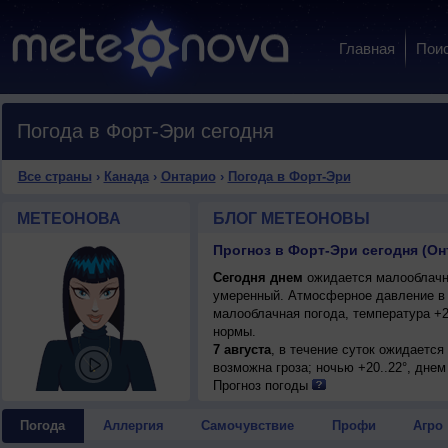
Главная
Пои
Погода в Форт-Эри сегодня
Все страны
›
Канада
›
Онтарио
›
Погода в Форт-Эри
МЕТЕОНОВА
БЛОГ МЕТЕОНОВЫ
Прогноз в Форт-Эри сегодня (Он
Сегодня днем
ожидается малооблачная
умеренный. Атмосферное давление в 
малооблачная погода, температура +2
нормы.
7 августа
, в течение суток ожидаетс
возможна гроза; ночью +20..22°, днем
Прогноз погоды
Погода
Аллергия
Самочувствие
Профи
Агро