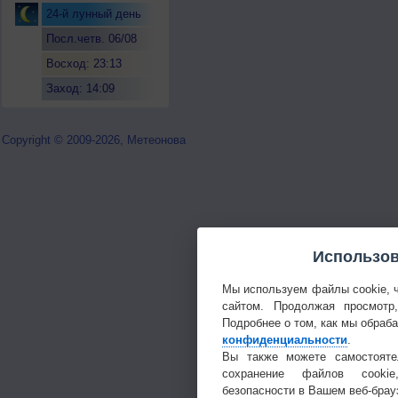
24-й лунный день
Посл.четв. 06/08
Восход: 23:13
Заход: 14:09
Copyright © 2009-2026, Метеонова
Использов
Мы используем файлы cookie, 
сайтом. Продолжая просмотр
Подробнее о том, как мы обраб
конфиденциальности
.
Вы также можете самостояте
сохранение файлов cookie
безопасности в Вашем веб-брау