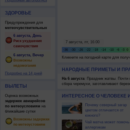
Подробный автопрогноз
ЗДОРОВЬЕ
Предупреждения для
метеочувствительных
6 августа, День
Риск ухудшения
самочувствия
6 августа, Вечер
Кликните на погодной карте для пол
Возможны
недомогания
НАРОДНЫЕ ПРИМЕТЫ И ПР
Подробно на 14 дней
На 6 августа
: Праздник жатвы. Почти
сбора черемухи, заготавливают берез
ВЫЛЕТЫ
Оценка возможных
ИНТЕРЕСНОЕ О ЧЕЛОВЕКЕ 
задержек авиарейсов
Почему северный загар
по метеоусловиям
на
цветом отличается от
ближайшие сутки
южного?
Возможны задержки
Чай матча может помочь
по метеоустовиям
аллергикам