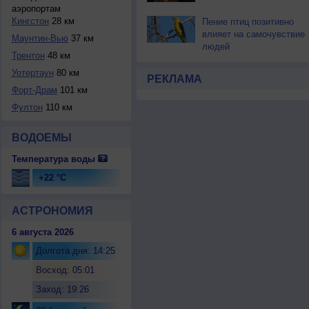
аэропортам
Кингстон
28 км
Пение птиц позитивно
влияет на самочувствие
Маунтин-Вью
37 км
людей
Трентон
48 км
Уотертаун
80 км
РЕКЛАМА
Форт-Драм
101 км
Фултон
110 км
ВОДОЕМЫ
Температура воды
+22 °C
АСТРОНОМИЯ
6 августа 2026
Долгота дня: 14:25
Восход: 05:01
Заход: 19:26