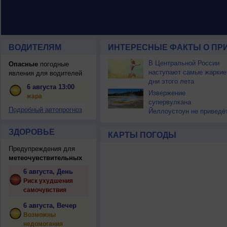
ВОДИТЕЛЯМ
ИНТЕРЕСНЫЕ ФАКТЫ О ПР
В Центральной России
Опасные
погодные
наступают самые жаркие
явления для водителей
дни этого лета
6 августа 13:00
Извержение
жара
супервулкана
Подробный автопрогноз
Йеллоустоун не приведё
к уничтожению
цивилизации
ЗДОРОВЬЕ
КАРТЫ ПОГОДЫ
Предупреждения для
метеочувствительных
6 августа, День
Риск ухудшения
самочувствия
6 августа, Вечер
Возможны
недомогания