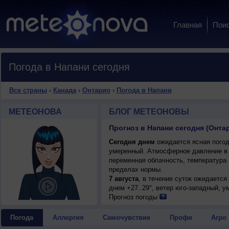
Главная
Пои
Погода в Напани сегодня
Все страны
›
Канада
›
Онтарио
›
Погода в Напани
МЕТЕОНОВА
БЛОГ МЕТЕОНОВЫ
Прогноз в Напани сегодня (Онта
Сегодня днем
ожидается ясная погода
умеренный. Атмосферное давление в 
переменная облачность, температура 
пределах нормы.
7 августа
, в течение суток ожидается
днем +27..29°, ветер юго-западный, у
Прогноз погоды
Погода
Аллергия
Самочувствие
Профи
Агро