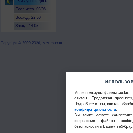
23-й лунный день
Посл.четв. 06/08
Восход: 22:59
Заход: 14:05
Copyright © 2009-2026, Метеонова
Использов
Мы используем файлы cookie, 
сайтом. Продолжая просмотр
Подробнее о том, как мы обраб
конфиденциальности
.
Вы также можете самостояте
сохранение файлов cookie
безопасности в Вашем веб-брау