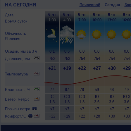
НА СЕГОДНЯ
Почасовой
Сегодня
Зав
6 чт
6 чт
6 чт
6 чт
6 чт
6 чт
Дата
1:00
4:00
7:00
10:00
13:00
16:0
Время суток
Облачность
Явления
Осадки, мм за 3 ч
0.1
0.5
0.0
0.0
0.0
0.0
Давление, мм
753
753
754
754
754
754
+21
+19
+22
+27
+30
+29
Температура
Влажность, %
77
87
78
59
48
49
С
С-З
С-З
Ю
Ю
Ю-З
Ветер, метр/с
1-3
1-3
1-3
3-6
3-6
3-6
Порывы ветра
<7
<7
<7
<7
<7
<7
Комфорт,°C
+22
+19
+22
+28
+30
+30