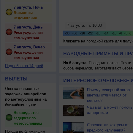
7 августа, Ночь
Возможны
недомогания
7 августа, День
Риск ухудшения
самочувствия
Кликните на погодной карте для пол
7 августа, Вечер
Риск ухудшения
НАРОДНЫЕ ПРИМЕТЫ И ПР
самочувствия
На 6 августа
: Праздник жатвы. Почти
Подробно на 14 дней
сбора черемухи, заготавливают берез
ВЫЛЕТЫ
ИНТЕРЕСНОЕ О ЧЕЛОВЕКЕ 
Оценка возможных
Почему северный загар
задержек авиарейсов
цветом отличается от
по метеоусловиям
на
южного?
ближайшие сутки
Чай матча может помочь
аллергикам
Не ожидается
задержек по
метеоусловиям
Спасают ли кактусы от
вредного излучения?
Погода по ближайшим