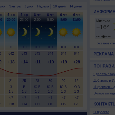
дня
Завтра
3 дня
Неделя
10 дней
14 дней
ИНФОРМЕ
р
5 ср
5 ср
6 чт
6 чт
6 чт
6 чт
00
20:00
23:00
2:00
5:00
8:00
11:00
Установите
0
0.0
0.0
0.0
0.0
0.0
0.0
2
642
643
643
644
644
644
РЕКЛАМА
9
+18
+14
+11
+10
+19
+28
ПОНРАВИ
Сделать стар
Добавить в И
21
25
28
30
20
12
З
В
Ю-В
Ю-В
Ю-В
Ю-З
Информеры д
6
1-3
1-3
1-3
1-3
1-3
1-3
Экпорт погод
<7
<7
<7
<7
<7
<7
КОНТАКТ
7
+18
+14
+11
+10
+19
+26
О проекте