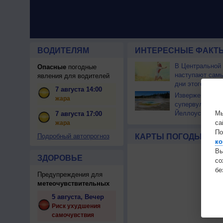
ВОДИТЕЛЯМ
ИНТЕРЕСНЫЕ ФАКТЫ
В Центральной
Опасные
погодные
наступают сам
явления для водителей
дни этого лета
7 августа 14:00
Извержение
жара
супервулкана
Мы
Йеллоустоун не
7 августа 17:00
к уничтожению
са
жара
цивилизации
По
Подробный автопрогноз
КАРТЫ ПОГОДЫ
ко
Вы
ЗДОРОВЬЕ
с
бе
Предупреждения для
метеочувствительных
5 августа, Вечер
Риск ухудшения
самочувствия