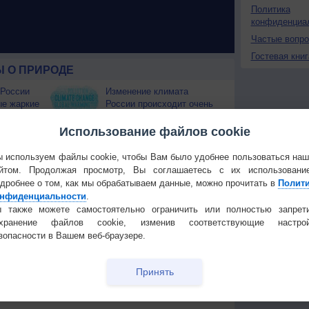
Политика
конфиденциа
Частые вопр
Гостевая книг
 О ПРИРОДЕ
 России
Изменение климата
ые жаркие
России происходит очень
быстро
Использование файлов cookie
Штат Вашингтон охватили
лесные пожары
 используем файлы cookie, чтобы Вам было удобнее пользоваться на
 приведёт
йтом. Продолжая просмотр, Вы соглашаетесь с их использовани
дробнее о том, как мы обрабатываем данные, можно прочитать в
Полит
Температура
Облачность
Осадки
нфиденциальности
.
 также можете самостоятельно ограничить или полностью запрет
охранение файлов cookie, изменив соответствующие настрой
зопасности в Вашем веб-браузере.
Принять