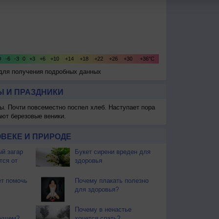
 для получения подробных данных
 И ПРАЗДНИКИ
ы. Почти повсеместно поспел хлеб. Наступает пора
ают березовые веники.
ВЕКЕ И ПРИРОДЕ
й загар
Букет сирени вреден для
тся от
здоровья
т помочь
Почему плакать полезно
для здоровья?
Почему в ненастье
дущем?
хочется спать?