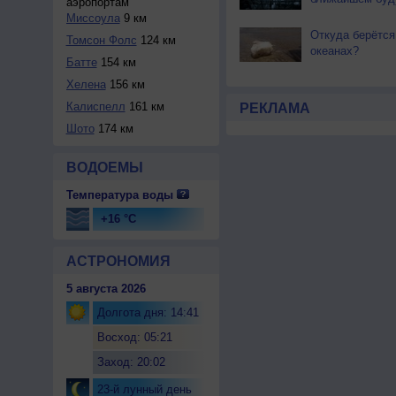
аэропортам
Миссоула
9 км
Откуда берётся
Томсон Фолс
124 км
океанах?
Батте
154 км
Хелена
156 км
Калиспелл
161 км
РЕКЛАМА
Шото
174 км
ВОДОЕМЫ
Температура воды
+16 °C
АСТРОНОМИЯ
5 августа 2026
Долгота дня: 14:41
Восход: 05:21
Заход: 20:02
23-й лунный день