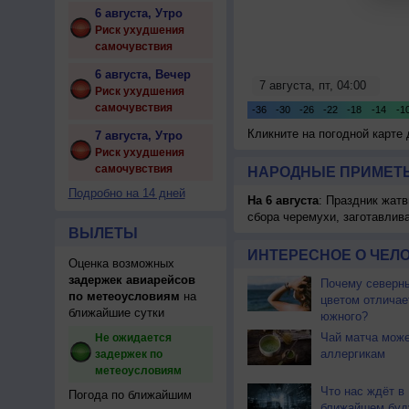
6 августа, Утро
Риск ухудшения
самочувствия
6 августа, Вечер
Риск ухудшения
самочувствия
Кликните на погодной карте
7 августа, Утро
Риск ухудшения
самочувствия
НАРОДНЫЕ ПРИМЕТЫ
Подробно на 14 дней
На 6 августа
: Праздник жатв
сбора черемухи, заготавлив
ВЫЛЕТЫ
ИНТЕРЕСНОЕ О ЧЕЛО
Оценка возможных
задержек авиарейсов
Почему северны
по метеоусловиям
на
цветом отличае
ближайшие сутки
южного?
Чай матча може
Не ожидается
аллергикам
задержек по
метеоусловиям
Что нас ждёт в
Погода по ближайшим
ближайшем бу