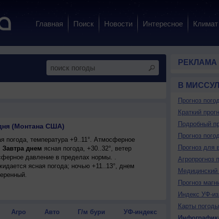
Главная
Поиск
Новости
Интересное
Климат
РЕКЛАМА
В МИССУ
Прогноз пого
Краткий прогн
Подробный пр
дня (Монтана США)
Прогноз пого
я погода, температура +9..11°. Атмосферное
Прогноз для 
.
Завтра днем
ясная погода, +30..32°, ветер
ферное давление в пределах нормы. .
Агропрогноз 
ожидается ясная погода; ночью +11..13°, днем
Медицинский 
меренный.
Прогноз магн
Индекс УФ-из
Карты погоды
Агро
Авто
Г/м бури
УФ-индекс
Инфографик