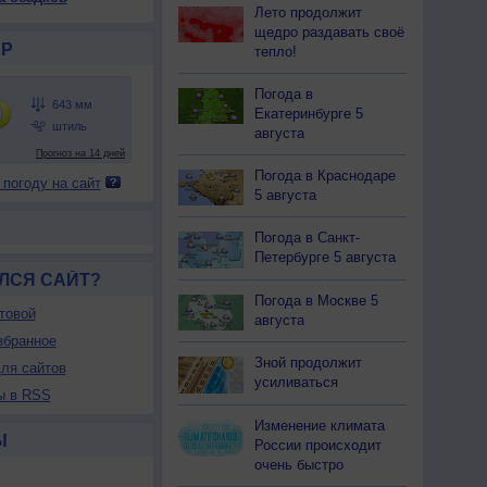
Лето продолжит
щедро раздавать своё
Р
тепло!
Погода в
Екатеринбурге 5
августа
Погода в Краснодаре
 погоду на сайт
5 августа
Погода в Санкт-
Петербурге 5 августа
ЛСЯ САЙТ?
Погода в Москве 5
товой
августа
збранное
Зной продолжит
ля сайтов
усиливаться
ы в RSS
Изменение климата
Ы
России происходит
очень быстро