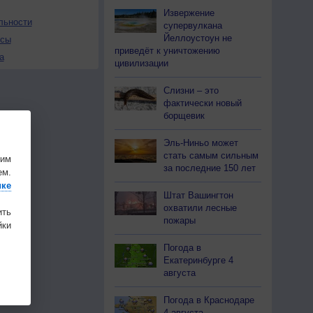
Извержение
льности
супервулкана
Йеллоустоун не
осы
приведёт к уничтожению
а
цивилизации
Слизни – это
фактически новый
борщевик
Эль-Ниньо может
стать самым сильным
шим
за последние 150 лет
ем.
ике
Штат Вашингтон
охватили лесные
ить
пожары
ки
Погода в
Екатеринбурге 4
августа
Погода в Краснодаре
4 августа