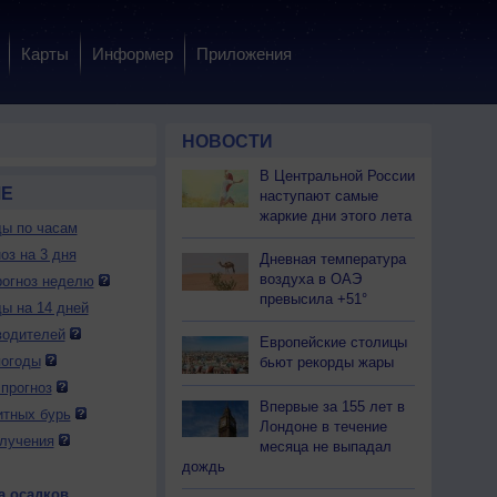
Карты
Информер
Приложения
НОВОСТИ
В Центральной России
ЛЕ
наступают самые
жаркие дни этого лета
ды по часам
оз на 3 дня
Дневная температура
воздуха в ОАЭ
огноз неделю
превысила +51°
ды на 14 дней
водителей
Европейские столицы
погоды
бьют рекорды жары
прогноз
Впервые за 155 лет в
итных бурь
Лондоне в течение
лучения
месяца не выпадал
дождь
а осадков