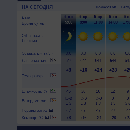
НА СЕГОДНЯ
Почасовой
Сего
5 ср
5 ср
5 ср
5 ср
5 с
Дата
5:00
8:00
11:00
14:00
17:
Время суток
Облачность
Явления
Осадки, мм за 3 ч
0.0
0.0
0.0
0.0
0.
Давление, мм
644
644
644
644
64
+8
+16
+24
+28
+2
Температура
Влажность, %
45
28
16
12
9
Ю-В
Ю-В
Ю-З
З
З
Ветер, метр/с
1-3
1-3
1-3
1-3
3-
Порывы ветра
<7
<7
<7
<7
<7
Комфорт,°C
+8
+16
+24
+26
+2