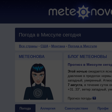
Погода в Миссуле сегодня
Все страны
›
США
›
Монтана
›
Погода в Миссуле
МЕТЕОНОВА
БЛОГ МЕТЕОНОВЫ
Прогноз в Миссуле сего
Этой ночью
ожидается ясна
давление в пределах нормы
западный, умеренный. Атмос
7 августа
, в течение суток 
+31..33°, ветер западный, у
Прогноз погоды
Погода
Аллергия
Самочувствие
Профи