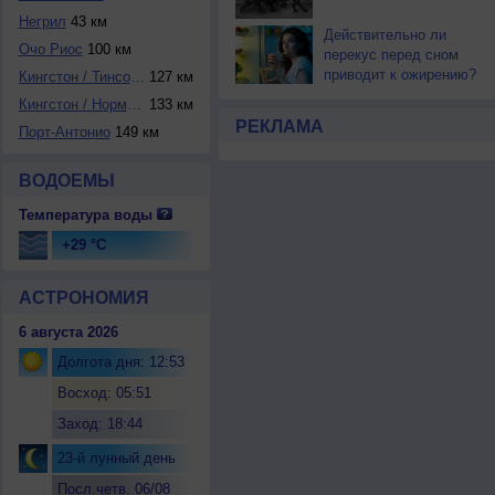
Негрил
43 км
Действительно ли
Очо Риос
100 км
перекус перед сном
приводит к ожирению?
Кингстон / Тинсон...
127 км
Кингстон / Норман...
133 км
РЕКЛАМА
Порт-Антонио
149 км
ВОДОЕМЫ
Температура воды
+29 °C
АСТРОНОМИЯ
6 августа 2026
Долгота дня: 12:53
Восход: 05:51
Заход: 18:44
23-й лунный день
Посл.четв. 06/08