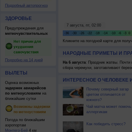
Подробный автопрогноз
ЗДОРОВЬЕ
Предупреждения для
метеочувствительных
Кликните на погодной карте для пол
Нет причин для
ухудшения
самочувствия
НАРОДНЫЕ ПРИМЕТЫ И ПР
Подробно на 14 дней
На 6 августа
: Праздник жатвы. Почти
сбора черемухи, заготавливают берез
ВЫЛЕТЫ
ИНТЕРЕСНОЕ О ЧЕЛОВЕКЕ 
Оценка возможных
задержек авиарейсов
Почему северный загар
по метеоусловиям
на
цветом отличается от
ближайшие сутки
южного?
Чай матча может помочь
Возможны задержки
аллергикам
по метеоустовиям
Погода по ближайшим
Как победить стресс?
аэропортам
Монтего-Бей
4 км