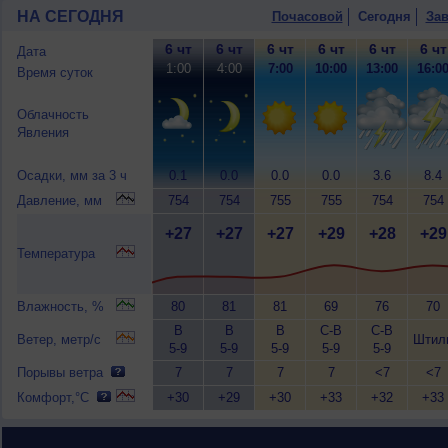
НА СЕГОДНЯ
Почасовой
Сегодня
Зав
6 чт
6 чт
6 чт
6 чт
6 чт
6 чт
Дата
1:00
4:00
7:00
10:00
13:00
16:0
Время суток
Облачность
Явления
Осадки, мм за 3 ч
0.1
0.0
0.0
0.0
3.6
8.4
Давление, мм
754
754
755
755
754
754
+27
+27
+27
+29
+28
+29
Температура
Влажность, %
80
81
81
69
76
70
В
В
В
С-В
С-В
Ветер, метр/с
Штил
5-9
5-9
5-9
5-9
5-9
Порывы ветра
7
7
7
7
<7
<7
Комфорт,°C
+30
+29
+30
+33
+32
+33