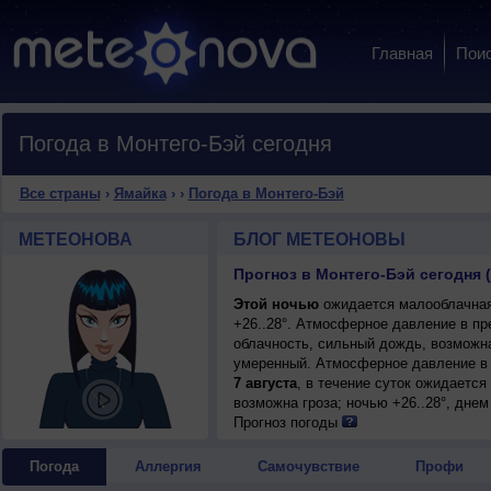
Главная
Пои
Погода в Монтего-Бэй сегодня
Все страны
›
Ямайка
›
›
Погода в Монтего-Бэй
МЕТЕОНОВА
БЛОГ МЕТЕОНОВЫ
Прогноз в Монтего-Бэй сегодня (
Этой ночью
ожидается малооблачная
+26..28°. Атмосферное давление в п
облачность, сильный дождь, возможна 
умеренный. Атмосферное давление в 
7 августа
, в течение суток ожидаетс
возможна гроза; ночью +26..28°, днем
сильный, порывы до 7 м/с.
Прогноз погоды
Погода
Аллергия
Самочувствие
Профи