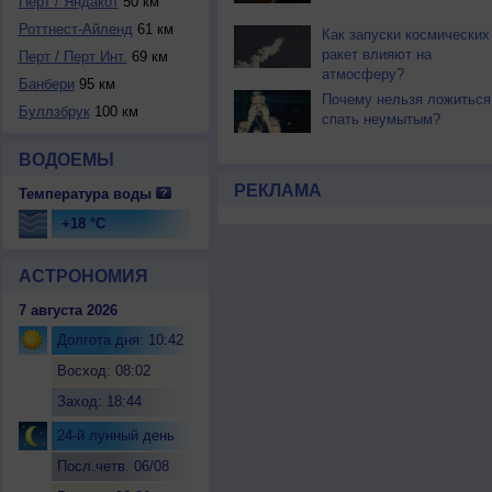
Перт / Яндакот
50 км
Роттнест-Айленд
61 км
Как запуски космических
ракет влияют на
Перт / Перт Инт.
69 км
атмосферу?
Банбери
95 км
Почему нельзя ложиться
Буллзбрук
100 км
спать неумытым?
ВОДОЕМЫ
РЕКЛАМА
Температура воды
+18 °C
АСТРОНОМИЯ
7 августа 2026
Долгота дня: 10:42
Восход: 08:02
Заход: 18:44
24-й лунный день
Посл.четв. 06/08