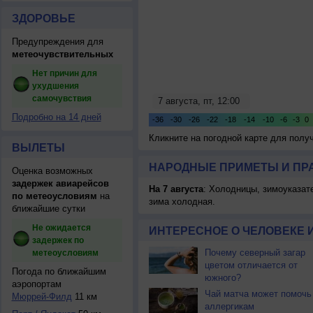
ЗДОРОВЬЕ
Предупреждения для
метеочувствительных
Нет причин для
ухудшения
самочувствия
Подробно на 14 дней
Кликните на погодной карте для пол
ВЫЛЕТЫ
НАРОДНЫЕ ПРИМЕТЫ И ПР
Оценка возможных
задержек авиарейсов
На 7 августа
: Холодницы, зимоуказат
по метеоусловиям
на
зима холодная.
ближайшие сутки
Не ожидается
ИНТЕРЕСНОЕ О ЧЕЛОВЕКЕ 
задержек по
Почему северный загар
метеоусловиям
цветом отличается от
Погода по ближайшим
южного?
аэропортам
Чай матча может помочь
Мюррей-Филд
11 км
аллергикам