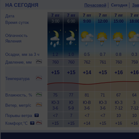
НА СЕГОДНЯ
Почасовой
Сегодня
Зав
7 пт
7 пт
7 пт
7 пт
7 пт
7 пт
Дата
3:00
6:00
9:00
12:00
15:00
18:0
Время суток
Облачность
Явления
Осадки, мм за 3 ч
1.2
1.0
0.5
0.7
0.8
0.3
Давление, мм
760
760
762
761
760
759
+15
+15
+14
+15
+16
+16
Температура
Влажность, %
75
77
81
71
67
64
Ю-З
Ю
Ю-В
Ю-З
Ю-З
З
Ветер, метр/с
3-6
5-9
3-6
3-6
7-12
7-12
Порывы ветра
<7
7
<7
<7
10
10
Комфорт,°C
+15
+15
+14
+15
+16
+16