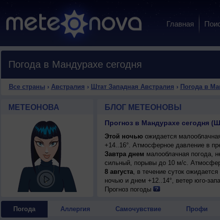
Главная
Пои
Погода в Мандурахе сегодня
Все страны
›
Австралия
›
Штат Западная Австралия
›
Погода в Ма
МЕТЕОНОВА
БЛОГ МЕТЕОНОВЫ
Прогноз в Мандурахе сегодня (
Этой ночью
ожидается малооблачная
+14..16°. Атмосферное давление в пр
Завтра днем
малооблачная погода, не
сильный, порывы до 10 м/с. Атмосфер
8 августа
, в течение суток ожидаетс
ночью и днем +12..14°, ветер юго-зап
будьте внимательны!.
Прогноз погоды
Погода
Аллергия
Самочувствие
Профи