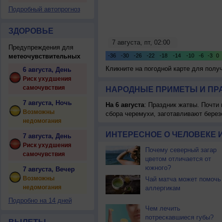
Подробный автопрогноз
ЗДОРОВЬЕ
Предупреждения для
метеочувствительных
Кликните на погодной карте для пол
6 августа, День
Риск ухудшения
самочувствия
НАРОДНЫЕ ПРИМЕТЫ И ПР
7 августа, Ночь
На 6 августа
: Праздник жатвы. Почти
Возможны
сбора черемухи, заготавливают берез
недомогания
ИНТЕРЕСНОЕ О ЧЕЛОВЕКЕ 
7 августа, День
Риск ухудшения
Почему северный загар
самочувствия
цветом отличается от
южного?
7 августа, Вечер
Возможны
Чай матча может помочь
недомогания
аллергикам
Подробно на 14 дней
Чем лечить
потрескавшиеся губы?