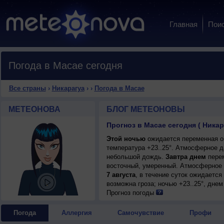
Главная
Пои
Погода в Масае сегодня
Все страны
›
Никарагуа
›
›
Погода в Масае
МЕТЕОНОВА
БЛОГ МЕТЕОНОВЫ
Прогноз в Масае сегодня ( Никар
Этой ночью
ожидается переменная об
температура +23..25°. Атмосферное д
небольшой дождь.
Завтра днем
перем
восточный, умеренный. Атмосферное 
7 августа
, в течение суток ожидаетс
возможна гроза; ночью +23..25°, днем
порывы до 11 м/с.
Прогноз погоды
Погода
Аллергия
Самочувствие
Профи