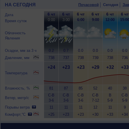
НА СЕГОДНЯ
Почасовой
Сегодня
Зав
6 чт
6 чт
6 чт
6 чт
6 чт
6 чт
Дата
0:00
3:00
6:00
9:00
12:00
15:0
Время суток
Облачность
Явления
Осадки, мм за 3 ч
0.2
0.7
0.0
0.0
0.0
0.0
Давление, мм
738
737
738
739
738
736
+24
+23
+23
+29
+32
+33
Температура
Влажность, %
81
87
85
52
40
38
С-В
С-В
С-В
С-В
В
С-В
Ветер, метр/с
3-6
3-6
3-6
7-12
5-9
5-9
Порывы ветра
11
11
11
12
11
9
Комфорт,°C
+25
+23
+23
+30
+33
+34