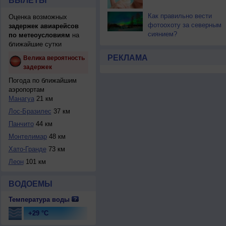
ВЫЛЕТЫ
Как правильно вести
Оценка возможных
фотоохоту за северным
задержек авиарейсов
сиянием?
по метеоусловиям
на
ближайшие сутки
РЕКЛАМА
Велика вероятность
задержек
Погода по ближайшим
аэропортам
Манагуа
21 км
Лос-Бразилес
37 км
Панчито
44 км
Монтелимар
48 км
Хато-Гранде
73 км
Леон
101 км
ВОДОЕМЫ
Температура воды
+29 °C