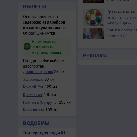
ВЫЛЕТЫ
Грязнейшие вещ
Оценка возможных
которые вы тро
задержек авиарейсов
каждый день
по метеоусловиям
на
Как кислород с
ближайшие сутки
человеку?
Не ожидается
задержек по
метеоусловиям
РЕКЛАМА
Погода по ближайшим
аэропортам
Днепропетровск
23 км
Запорожье
50 км
Кривой Рог
125 км
Кременчуг
145 км
Полтава (Супрунов...
155 км
Кировоград
195 км
ВОДОЕМЫ
Температура воды