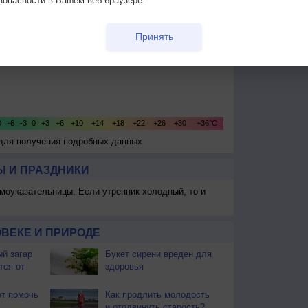
зопасности в Вашем веб-браузере.
Принять
 для получения подробных данных
 И ПРАЗДНИКИ
моуказательницы. Если утренник холодный, то и
ВЕКЕ И ПРИРОДЕ
й загар
Букет сирени вреден для
тся от
здоровья
т помочь
Как продлить молодость
и отодвинуть старость?