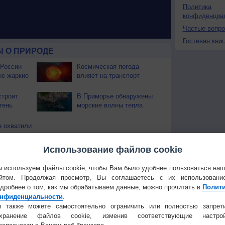
Политика
конфиденциа
Частые вопр
Гостевая книг
 О ПРИРОДЕ
 России
Космическая погода
ые жаркие
влияет на транспорт
строит
В Приморье обнаружены
тень
морские волны тепла
 охватили
Использование файлов cookie
Температура
Облачность
Осадки
 используем файлы cookie, чтобы Вам было удобнее пользоваться на
йтом. Продолжая просмотр, Вы соглашаетесь с их использовани
дробнее о том, как мы обрабатываем данные, можно прочитать в
Полит
нфиденциальности
.
 также можете самостоятельно ограничить или полностью запрет
охранение файлов cookie, изменив соответствующие настрой