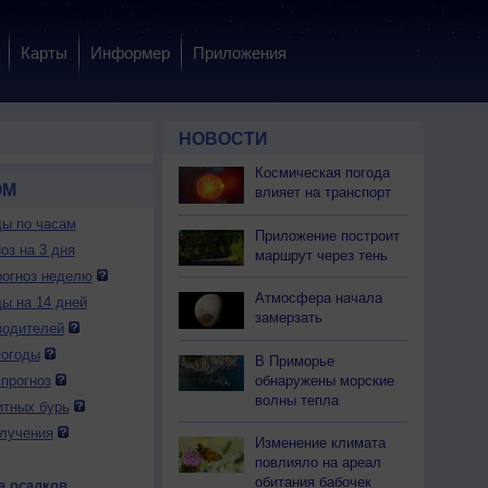
Карты
Информер
Приложения
НОВОСТИ
Космическая погода
ОМ
влияет на транспорт
ды по часам
Приложение построит
оз на 3 дня
маршрут через тень
огноз неделю
Атмосфера начала
ды на 14 дней
замерзать
водителей
погоды
В Приморье
обнаружены морские
прогноз
волны тепла
итных бурь
лучения
Изменение климата
повлияло на ареал
обитания бабочек
а осадков