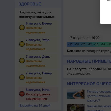
бе
ЗДОРОВЬЕ
Предупреждения для
метеочувствительных
6 августа, Вечер
Возможны
недомогания
7 августа, Утро
Возможны
недомогания
Кликните на погодной карте
7 августа, День
НАРОДНЫЕ ПРИМЕТЫ
Возможны
недомогания
На 7 августа
: Холодницы, зи
7 августа, Вечер
зима холодная.
Возможны
недомогания
ИНТЕРЕСНОЕ О ЧЕЛО
8 августа, Ночь
Почему северны
Риск ухудшения
цветом отличае
самочувствия
южного?
Подробно на 14 дней
Чай матча може
аллергикам