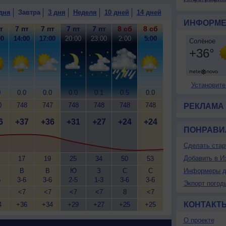
дня
Завтра
3 дня
Неделя
10 дней
14 дней
ИНФОРМЕ
т
7 пт
7 пт
7 пт
7 пт
8 сб
8 сб
00
14:00
17:00
20:00
23:00
2:00
5:00
Установите
0
0.0
0.0
0.0
0.1
0.5
0.0
0
748
747
748
748
748
748
РЕКЛАМА
6
+37
+36
+31
+27
+24
+24
ПОНРАВИ
Сделать стар
Добавить в И
17
19
25
34
50
53
В
В
Ю
З
С
С
Информеры д
6
3-6
3-6
2-5
1-3
3-6
3-6
Экпорт погод
<7
<7
<7
<7
8
<7
КОНТАКТ
4
+36
+34
+29
+27
+25
+25
О проекте