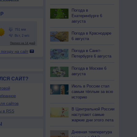
Погода в
Р
Екатеринбурге 6
августа
Погода в Краснодаре
6 августа
Погода в Санкт-
 погоду на сайт
Петербурге 6 августа
Погода в Москве 6
августа
ЛСЯ САЙТ?
Июль в России стал
товой
самым тёплым за всю
збранное
историю
ля сайтов
В Центральной России
ы в RSS
наступают самые
жаркие дни этого лета
Ы
Дневная температура