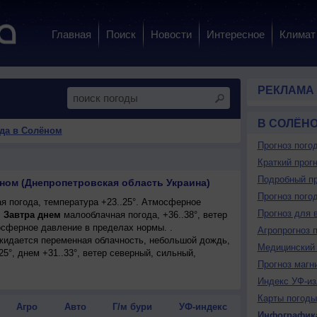
Главная
Поиск
Новости
Интересное
Климат
РЕКЛАМА
В СОЛЁН
да в Солёном
Прогноз пого
Краткий прогн
Подробный пр
ёном (Днепропетровская область Украина)
Прогноз пого
я погода, температура +23..25°. Атмосферное
Прогноз для 
.
Завтра днем
малооблачная погода, +36..38°, ветер
сферное давление в пределах нормы. .
Агропрогноз 
ожидается переменная облачность, небольшой дождь,
Медицинский 
25°, днем +31..33°, ветер северный, сильный,
Прогноз магн
Индекс УФ-из
Карты погоды
Агро
Авто
Г/м бури
УФ-индекс
Инфографик