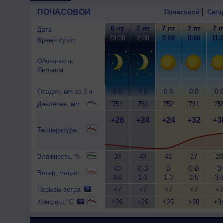
ПОЧАСОВОЙ
Почасовой
Сего
6 чт
7 пт
7 пт
7 пт
7 п
Дата
23:00
2:00
5:00
8:00
11:
Время суток
Облачность
Явления
Осадки, мм за 3 ч
0.0
0.0
0.0
0.0
0.
Давление, мм
751
751
752
751
75
+26
+24
+24
+32
+3
Температура
Влажность, %
38
43
43
27
20
Ю
С-З
В
С-В
В
Ветер, метр/с
3-6
1-3
1-3
2-5
3-
Порывы ветра
<7
<7
<7
<7
<7
Комфорт,°C
+26
+26
+25
+30
+3