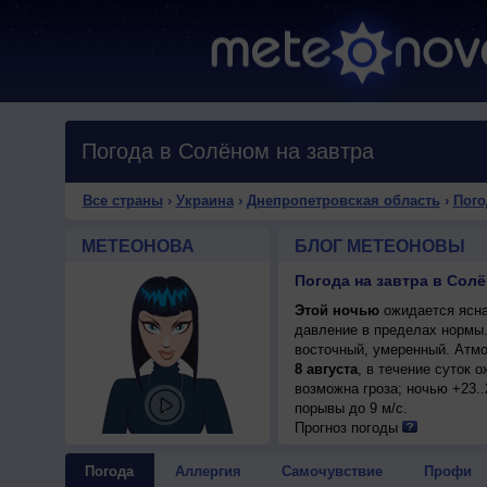
Погода в Солёном на завтра
Все страны
›
Украина
›
Днепропетровская область
›
Пого
МЕТЕОНОВА
БЛОГ МЕТЕОНОВЫ
Погода на завтра в Сол
Этой ночью
ожидается ясна
давление в пределах нормы
восточный, умеренный. Атмо
8 августа
, в течение суток 
возможна гроза; ночью +23..
порывы до 9 м/с.
Прогноз погоды
Погода
Аллергия
Самочувствие
Профи