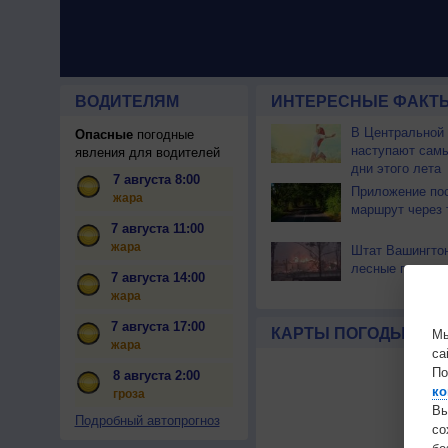
ВОДИТЕЛЯМ
ИНТЕРЕСНЫЕ ФАКТЫ
В Центральной
Опасные
погодные
наступают сам
явления для водителей
дни этого лета
7 августа 8:00
Приложение по
жара
маршрут через 
7 августа 11:00
жара
Штат Вашингтон
лесные пожары
7 августа 14:00
жара
7 августа 17:00
КАРТЫ ПОГОДЫ
Мы
жара
са
По
8 августа 2:00
ко
гроза
Вы
Подробный автопрогноз
с