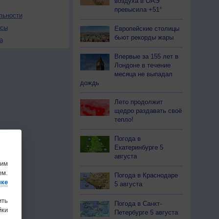
воздуха в ОАЭ
превысила +51°
льности
осы
Европейские столицы
бьют рекорды жары
а
Впервые за 155 лет в
Лондоне в течение
месяца не выпадал
дождь
Лето продолжит
щедро раздавать своё
тепло!
Погода в
Екатеринбурге 5
августа
шим
ем.
Погода в Краснодаре
ике
5 августа
ить
Погода в Санкт-
ки
Петербурге 5 августа