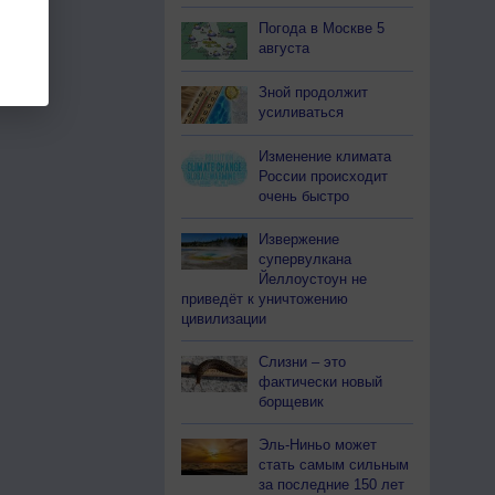
Погода в Москве 5
августа
Зной продолжит
усиливаться
Изменение климата
России происходит
очень быстро
Извержение
супервулкана
Йеллоустоун не
приведёт к уничтожению
цивилизации
Слизни – это
фактически новый
борщевик
Эль-Ниньо может
стать самым сильным
за последние 150 лет