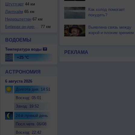
Штуттгарт
44 км
Как холод помогает
Лаупхайм
65 км
похудеть?
Нидерштеттен
67 км
Биберах-ан-дер-Ри...
77 км
Выявлена связь между
жарой и плохим зрением
ВОДОЕМЫ
Температура воды
РЕКЛАМА
+25 °C
АСТРОНОМИЯ
6 августа 2026
Долгота дня: 14:51
Восход: 05:01
Заход: 19:52
24-й лунный день
Посл.четв. 06/08
Восход: 22:42