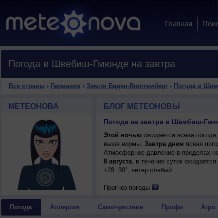
Главная
Пои
Погода в Швебиш-Гмюнде на завтра
Все страны
›
Германия
›
Земля Баден-Вюртемберг
›
Погода в Шв
МЕТЕОНОВА
БЛОГ МЕТЕОНОВЫ
Этой ночью
ожидается ясная погода,
выше нормы.
Завтра днем
ясная пого
Атмосферное давление в пределах но
8 августа
, в течение суток ожидается
+28..30°, ветер слабый.
Прогноз погоды
Погода
Аллергия
Самочувствие
Профи
Агро