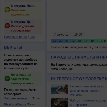
8 августа, Ночь
Возможны
недомогания
8 августа, День
Риск ухудшения
самочувствия
Подробно на 14 дней
ВЫЛЕТЫ
Кликните на погодной карте для пол
Оценка возможных
НАРОДНЫЕ ПРИМЕТЫ И ПР
задержек авиарейсов
по метеоусловиям
на
На 7 августа
: Холодницы, зимоуказат
ближайшие сутки
зима холодная.
Не ожидается
ИНТЕРЕСНОЕ О ЧЕЛОВЕКЕ 
задержек по
метеоусловиям
Почему северный загар
Погода по ближайшим
цветом отличается от
аэропортам
южного?
Хайденхайм-ан-дер...
34 км
Чай матча может помочь
Швебиш-Халль
35 км
аллергикам