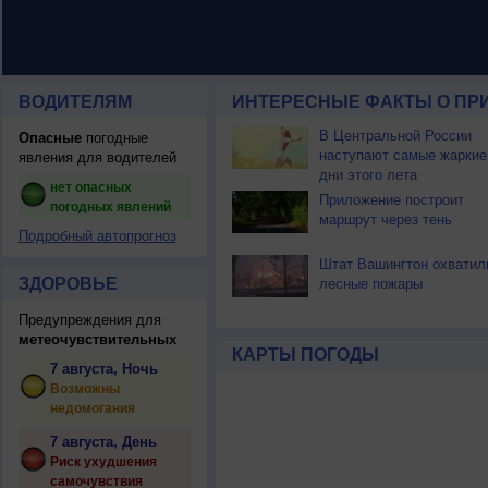
ВОДИТЕЛЯМ
ИНТЕРЕСНЫЕ ФАКТЫ О ПР
В Центральной России
Опасные
погодные
наступают самые жаркие
явления для водителей
дни этого лета
нет опасных
Приложение построит
погодных явлений
маршрут через тень
Подробный автопрогноз
Штат Вашингтон охватил
ЗДОРОВЬЕ
лесные пожары
Предупреждения для
метеочувствительных
КАРТЫ ПОГОДЫ
7 августа, Ночь
Возможны
недомогания
7 августа, День
Риск ухудшения
самочувствия