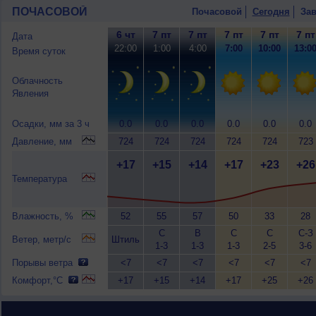
ПОЧАСОВОЙ
Почасовой
Сегодня
Зав
6 чт
7 пт
7 пт
7 пт
7 пт
7 пт
Дата
22:00
1:00
4:00
7:00
10:00
13:0
Время суток
Облачность
Явления
Осадки, мм за 3 ч
0.0
0.0
0.0
0.0
0.0
0.0
Давление, мм
724
724
724
724
724
723
+17
+15
+14
+17
+23
+26
Температура
Влажность, %
52
55
57
50
33
28
С
В
С
С
С-З
Ветер, метр/с
Штиль
1-3
1-3
1-3
2-5
3-6
Порывы ветра
<7
<7
<7
<7
<7
<7
Комфорт,°C
+17
+15
+14
+17
+25
+26