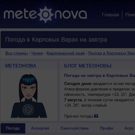
Главная
Пои
Погода в Карловых Варах на завтра
Все страны
›
Чехия
›
Карловарский край
›
Погода в Карловых Вар
МЕТЕОНОВА
БЛОГ МЕТЕОНОВЫ
Погода на завтра в Карловых Ва
Сегодня днем
ожидается ясная погода
Атмосферное давление в пределах но
облачность, температура +13..15°. Д
7 августа
, в течение суток ожидается
+24..26°, ветер слабый.
Прогноз погоды
Погода
Аллергия
Самочувствие
Профи
Агро