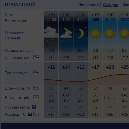
ПОЧАСОВОЙ
Почасовой
Сегодня
Зав
6 чт
7 пт
7 пт
7 пт
7 пт
7 пт
Дата
22:00
1:00
4:00
7:00
10:00
13:0
Время суток
Облачность
Явления
Осадки, мм за 3 ч
0.0
0.0
0.0
0.0
0.0
0.0
Давление, мм
712
712
712
713
713
712
+16
+14
+13
+17
+23
+25
Температура
Влажность, %
50
60
66
54
34
25
С-З
С-З
З
С-З
Ю-З
Ветер, метр/с
Штиль
2-5
1-3
1-3
1-3
1-3
Порывы ветра
<7
<7
<7
<7
<7
<7
Комфорт,°C
+16
+14
+13
+17
+25
+25