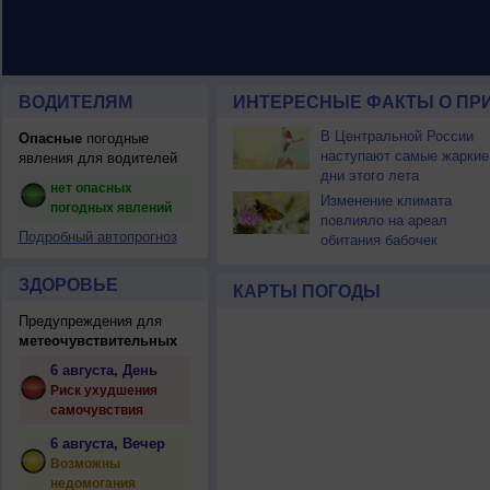
ВОДИТЕЛЯМ
ИНТЕРЕСНЫЕ ФАКТЫ О ПР
В Центральной России
Опасные
погодные
наступают самые жаркие
явления для водителей
дни этого лета
нет опасных
Изменение климата
погодных явлений
повлияло на ареал
Подробный автопрогноз
обитания бабочек
ЗДОРОВЬЕ
КАРТЫ ПОГОДЫ
Предупреждения для
метеочувствительных
6 августа, День
Риск ухудшения
самочувствия
6 августа, Вечер
Возможны
недомогания