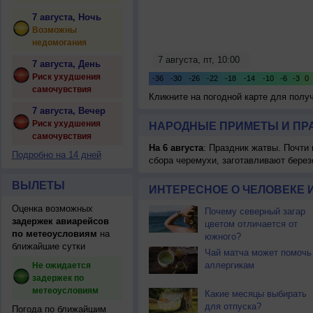
7 августа, Ночь
Возможны
недомогания
7 августа, День
Риск ухудшения
самочувствия
Кликните на погодной карте для пол
7 августа, Вечер
Риск ухудшения
НАРОДНЫЕ ПРИМЕТЫ И ПР
самочувствия
На 6 августа
: Праздник жатвы. Почти
Подробно на 14 дней
сбора черемухи, заготавливают берез
ВЫЛЕТЫ
ИНТЕРЕСНОЕ О ЧЕЛОВЕКЕ 
Оценка возможных
Почему северный загар
задержек авиарейсов
цветом отличается от
по метеоусловиям
на
южного?
ближайшие сутки
Чай матча может помочь
аллергикам
Не ожидается
задержек по
метеоусловиям
Какие месяцы выбирать
для отпуска?
Погода по ближайшим