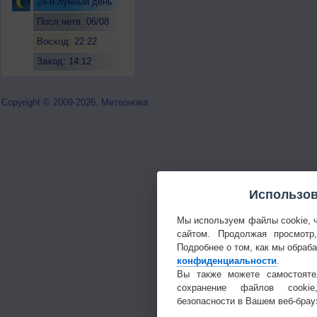
24-й лунный день
Посл.четв. 06/08
Восход: 22:22
Заход: 14:12
Copyright © 2009-2026, Метеонова
Использов
Мы используем файлы cookie, 
сайтом. Продолжая просмотр
Подробнее о том, как мы обраб
конфиденциальности
.
Вы также можете самостояте
сохранение файлов cookie
безопасности в Вашем веб-брау