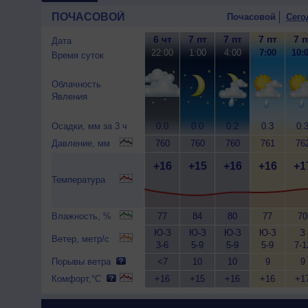
ПОЧАСОВОЙ
Почасовой
Сего
6 чт
7 пт
7 пт
7 пт
7 п
Дата
22:00
1:00
4:00
7:00
10:
Время суток
Облачность
Явления
Осадки, мм за 3 ч
0.0
0.0
0.2
0.3
0.
Давление, мм
760
760
760
761
76
+16
+15
+16
+16
+1
Температура
Влажность, %
77
84
80
77
70
Ю-З
Ю-З
Ю-З
Ю-З
З
Ветер, метр/с
3-6
5-9
5-9
5-9
7-1
Порывы ветра
<7
10
10
9
9
Комфорт,°C
+16
+15
+16
+16
+1