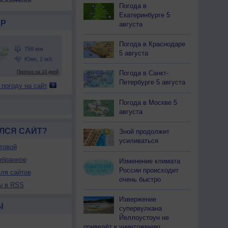
Погода в
Екатеринбурге 5
Р
августа
Погода в Краснодаре
5 августа
Погода в Санкт-
Петербурге 5 августа
 погоду на сайт
Погода в Москве 5
августа
ЛСЯ САЙТ?
Зной продолжит
усиливаться
товой
збранное
Изменение климата
России происходит
ля сайтов
очень быстро
ы в RSS
Извержение
Ы
супервулкана
Йеллоустоун не
приведёт к уничтожению