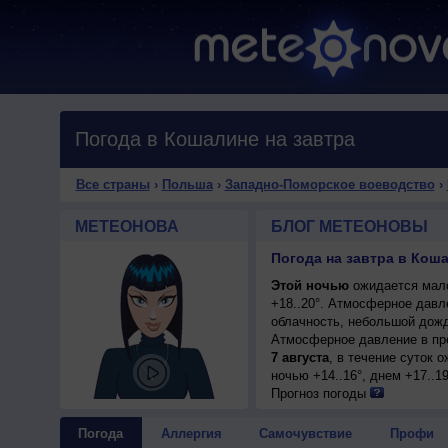
Погода в Кошалине на завтра
Все страны
›
Польша
›
Западно-Поморское воеводство
›
МЕТЕОНОВА
БЛОГ МЕТЕОНОВЫ
Этой ночью
ожидается мало
+18..20°. Атмосферное давл
облачность, небольшой дождь
Атмосферное давление в пр
7 августа
, в течение суток 
ночью +14..16°, днем +17..1
Прогноз погоды
Погода
Аллергия
Самочувствие
Профи