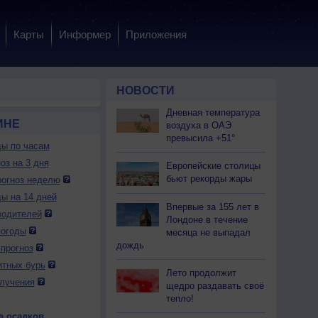
Карты
Информер
Приложения
НОВОСТИ
Дневная температура
ИНЕ
воздуха в ОАЭ
превысила +51°
ды по часам
оз на 3 дня
Европейские столицы
бьют рекорды жары
огноз неделю
ды на 14 дней
Впервые за 155 лет в
водителей
Лондоне в течение
погоды
месяца не выпадал
дождь
прогноз
итных бурь
Лето продолжит
лучения
щедро раздавать своё
тепло!
а осадков