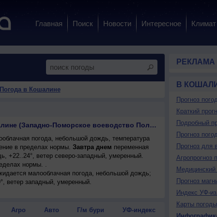
Главная
Поиск
Новости
Интересное
Климат
РЕКЛАМА
В КОШАЛ
Погода в Кошалине
Прогноз пого
Краткий прогн
Подробный пр
Погода на завтра в Кошалине (Западно-Поморское воеводство Польша)
Прогноз пого
облачная погода, небольшой дождь, температура
Прогноз для 
ение в пределах нормы.
Завтра днем
переменная
, +22..24°, ветер северо-западный, умеренный.
Агропрогноз 
еделах нормы. .
Медицинский 
ожидается малооблачная погода, небольшой дождь;
Прогноз магн
9°, ветер западный, умеренный.
Индекс УФ-из
Карты погоды
Агро
Авто
Г/м бури
УФ-индекс
Инфографик