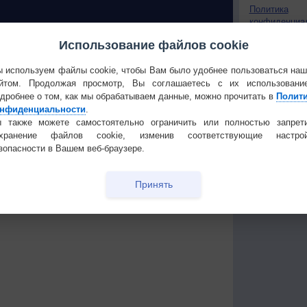
Политика
конфиденциа
Частые вопр
Использование файлов cookie
Гостевая книг
 О ПРИРОДЕ
 используем файлы cookie, чтобы Вам было удобнее пользоваться на
йтом. Продолжая просмотр, Вы соглашаетесь с их использовани
т
Изменение климата
дробнее о том, как мы обрабатываем данные, можно прочитать в
Полит
России происходит очень
нфиденциальности
.
быстро
 также можете самостоятельно ограничить или полностью запрет
Штат Вашингтон охватили
охранение файлов cookie, изменив соответствующие настрой
лесные пожары
зопасности в Вашем веб-браузере.
 приведёт
Принять
Температура
Облачность
Осадки