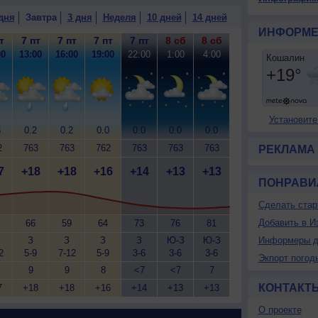
дня
Завтра
3 дня
Неделя
10 дней
14 дней
ИНФОРМЕ
т
7 пт
7 пт
7 пт
7 пт
8 сб
8 сб
00
13:00
16:00
19:00
22:00
1:00
4:00
Установите
3
0.2
0.2
0.0
0.0
0.0
0.0
2
763
763
762
763
763
763
РЕКЛАМА
7
+18
+18
+16
+14
+13
+13
ПОНРАВИ
Сделать стар
Добавить в И
66
59
64
73
76
81
З
З
З
З
Ю-З
Ю-З
Информеры д
2
5-9
7-12
5-9
3-6
3-6
3-6
Экпорт погод
9
9
8
<7
<7
7
КОНТАКТ
7
+18
+18
+16
+14
+13
+13
О проекте