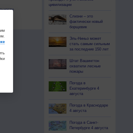
цивилизации
льности
Слизни – это
осы
фактически новый
а
борщевик
шим
ем.
Эль-Ниньо может
ике
стать самым сильным
за последние 150 лет
ить
ки
Штат Вашингтон
охватили лесные
пожары
Погода в
Екатеринбурге 4
августа
Погода в Краснодаре
4 августа
Погода в Санкт-
Петербурге 4 августа