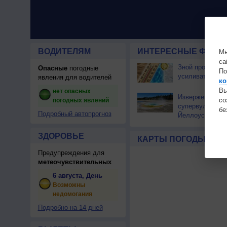
ВОДИТЕЛЯМ
ИНТЕРЕСНЫЕ ФАКТЫ
Мы
са
Зной продолжи
Опасные
погодные
По
усиливаться
явления для водителей
ко
Вы
нет опасных
Извержение
с
погодных явлений
супервулкана
бе
Подробный автопрогноз
Йеллоустоун не
к уничтожению
цивилизации
ЗДОРОВЬЕ
КАРТЫ ПОГОДЫ
Предупреждения для
метеочувствительных
6 августа, День
Возможны
недомогания
Подробно на 14 дней