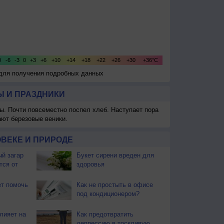
 для получения подробных данных
 И ПРАЗДНИКИ
ы. Почти повсеместно поспел хлеб. Наступает пора
ают березовые веники.
ВЕКЕ И ПРИРОДЕ
й загар
Букет сирени вреден для
тся от
здоровья
т помочь
Как не простыть в офисе
под кондиционером?
лияет на
Как предотвратить
депрессию в тоскливую