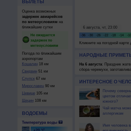
ВЫЛЕТЫ
Оценка возможных
задержек авиарейсов
по метеоусловиям
на
ближайшие сутки
Не ожидается
задержек по
Кликните на погодной карте
метеоусловиям
Погода по ближайшим
НАРОДНЫЕ ПРИМЕТЫ
аэропортам
Кошалин
18 км
На 6 августа
: Праздник жатв
сбора черемухи, заготавлив
Свидвин
51 км
Слупск
67 км
ИНТЕРЕСНОЕ О ЧЕЛО
Мирославец
90 км
Почему северны
Цевице
105 км
цветом отличае
Щецин
108 км
южного?
Чай матча може
ВОДОЕМЫ
аллергикам
Температура воды
Имя человека в
+20 °C
его внешность