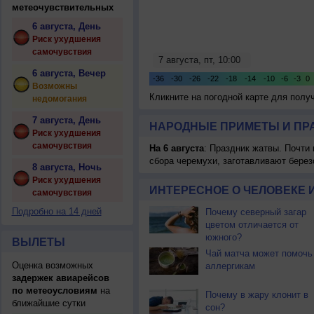
метеочувствительных
6 августа, День
Риск ухудшения
самочувствия
6 августа, Вечер
Возможны
Кликните на погодной карте для пол
недомогания
7 августа, День
НАРОДНЫЕ ПРИМЕТЫ И ПР
Риск ухудшения
самочувствия
На 6 августа
: Праздник жатвы. Почти
сбора черемухи, заготавливают берез
8 августа, Ночь
Риск ухудшения
ИНТЕРЕСНОЕ О ЧЕЛОВЕКЕ 
самочувствия
Подробно на 14 дней
Почему северный загар
цветом отличается от
южного?
ВЫЛЕТЫ
Чай матча может помочь
Оценка возможных
аллергикам
задержек авиарейсов
по метеоусловиям
на
Почему в жару клонит в
ближайшие сутки
сон?