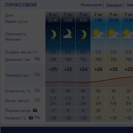
ПОЧАСОВОЙ
Почасовой
Сегодня
Зав
6 чт
7 пт
7 пт
7 пт
7 пт
7 пт
Дата
22:00
1:00
4:00
7:00
10:00
13:0
Время суток
Облачность
Явления
Осадки, мм за 3 ч
0.0
0.0
0.0
0.0
0.0
0.0
Давление, мм
748
749
751
752
752
752
+25
+25
+24
+26
+30
+33
Температура
Влажность, %
32
46
60
54
39
33
С-З
С-З
С
С
С
С
Ветер, метр/с
2-5
3-6
3-6
3-6
5-9
3-6
Порывы ветра
<7
9
8
10
7
<7
Комфорт,°C
+25
+26
+25
+27
+30
+32