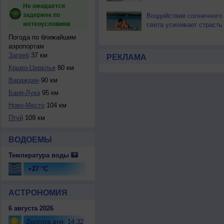
Не ожидается
задержек по
Воздействие солнечного
метеоусловиям
света усиливает страсть
Погода по ближайшим
аэропортам
Загреб
37 км
РЕКЛАМА
Кршко-Церклье
80 км
Вараждин
90 км
Баня-Лука
95 км
Ново-Место
104 км
Птуй
109 км
ВОДОЕМЫ
Температура воды
+27 °C
АСТРОНОМИЯ
6 августа 2026
Долгота дня: 14:32