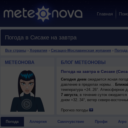
Главная
Пои
Погода в Сисаке на завтра
Все страны
›
Хорватия
›
Сисацко-Мославинская жупания
›
Погода
МЕТЕОНОВА
БЛОГ МЕТЕОНОВЫ
Сегодня днем
ожидается ясная погод
давление в пределах нормы. .
Ближа
температура +24..26°. Атмосферное 
7 августа
, в течение суток ожидается
днем +32..34°, ветер северо-восточны
Прогноз погоды
Погода
Аллергия
Самочувствие
Профи
Агро