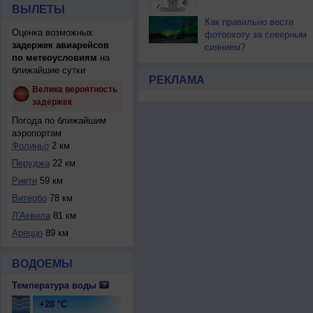
ВЫЛЕТЫ
Как правильно вести
Оценка возможных
фотоохоту за северным
задержек авиарейсов
сиянием?
по метеоусловиям
на
ближайшие сутки
РЕКЛАМА
Велика вероятность
задержек
Погода по ближайшим
аэропортам
Фолиньо
2 км
Перуджа
22 км
Риети
59 км
Витербо
78 км
Л'Аквила
81 км
Ареццо
89 км
ВОДОЕМЫ
Температура воды
+28 °C