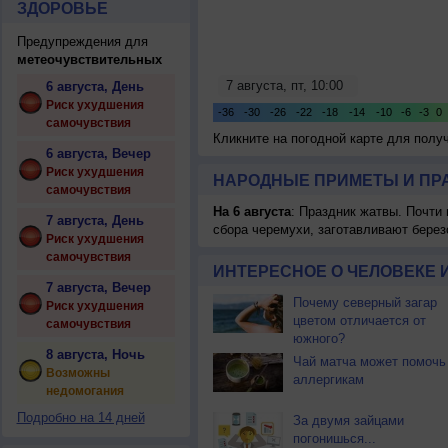
ЗДОРОВЬЕ
Предупреждения для
метеочувствительных
6 августа, День
Риск ухудшения
самочувствия
Кликните на погодной карте для пол
6 августа, Вечер
Риск ухудшения
НАРОДНЫЕ ПРИМЕТЫ И ПР
самочувствия
На 6 августа
: Праздник жатвы. Почти
7 августа, День
сбора черемухи, заготавливают берез
Риск ухудшения
самочувствия
ИНТЕРЕСНОЕ О ЧЕЛОВЕКЕ 
7 августа, Вечер
Почему северный загар
Риск ухудшения
цветом отличается от
самочувствия
южного?
8 августа, Ночь
Чай матча может помочь
Возможны
аллергикам
недомогания
Подробно на 14 дней
За двумя зайцами
погонишься...