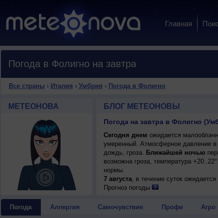
Главная
Пои
Погода в Фолигно на завтра
Все страны
›
Италия
›
Умбрия
›
Погода в Фолигно
МЕТЕОНОВА
БЛОГ МЕТЕОНОВЫ
Погода на завтра в Фолигно (Ум
Сегодня днем
ожидается малооблачная
умеренный. Атмосферное давление в 
дождь, гроза.
Ближайшей ночью
пер
возможна гроза, температура +20..22
нормы.
7 августа
, в течение суток ожидаетс
гроза; ночью +20..22°, днем +35..37°,
Прогноз погоды
Погода
Аллергия
Самочувствие
Профи
Агро