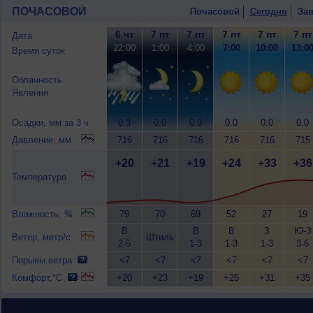
ПОЧАСОВОЙ
Почасовой
Сегодня
Зав
6 чт
7 пт
7 пт
7 пт
7 пт
7 пт
Дата
22:00
1:00
4:00
7:00
10:00
13:0
Время суток
Облачность
Явления
Осадки, мм за 3 ч
0.3
0.0
0.0
0.0
0.0
0.0
Давление, мм
716
716
716
716
716
715
+20
+21
+19
+24
+33
+36
Температура
Влажность, %
79
70
69
52
27
19
В
В
В
З
Ю-З
Ветер, метр/с
Штиль
2-5
1-3
1-3
1-3
3-6
Порывы ветра
<7
<7
<7
<7
<7
<7
Комфорт,°C
+20
+23
+19
+25
+31
+35