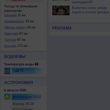
календарной?
Погода по ближайшим
Выявлена связь между
аэропортам
жарой и плохим зрением
Кальяри
11 км
Децимоманну
23 км
Пердасдефогу
55 км
РЕКЛАМА
Ористано
87 км
Тортоли
87 км
Альгеро
173 км
ВОДОЕМЫ
Температура воды
+28 °C
АСТРОНОМИЯ
6 августа 2026
Долгота дня: 14:02
Восход: 05:28