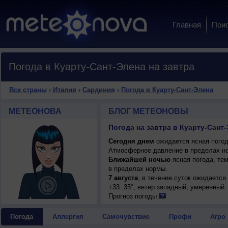
Главная
Пои
Погода в Куарту-Сант-Элена на завтра
Все страны
›
Италия
›
Сардиния
›
Погода в Куарту-Сант-Элена
МЕТЕОНОВА
БЛОГ МЕТЕОНОВЫ
Погода на завтра в Куарту-Сант
Сегодня днем
ожидается ясная погод
Атмосферное давление в пределах нор
Ближайшей ночью
ясная погода, те
в пределах нормы.
7 августа
, в течение суток ожидается
+33..35°, ветер западный, умеренный.
Прогноз погоды
Погода
Аллергия
Самочувствие
Профи
Агро