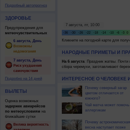
Подробный автопрогноз
ЗДОРОВЬЕ
Предупреждения для
метеочувствительных
Кликните на погодной карте для пол
6 августа, День
Возможны
недомогания
НАРОДНЫЕ ПРИМЕТЫ И ПР
7 августа, День
На 6 августа
: Праздник жатвы. Почти
Риск ухудшения
сбора черемухи, заготавливают берез
самочувствия
Подробно на 14 дней
ИНТЕРЕСНОЕ О ЧЕЛОВЕКЕ 
Почему северный загар
ВЫЛЕТЫ
цветом отличается от
южного?
Оценка возможных
Чай матча может помочь
задержек авиарейсов
аллергикам
по метеоусловиям
на
ближайшие сутки
Почему астрономическая
Велика вероятность
весна наступает позже
задержек