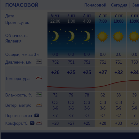
ПОЧАСОВОЙ
Почасовой
Сегодня
Зав
6 чт
7 пт
7 пт
7 пт
7 пт
7 пт
Дата
22:00
1:00
4:00
7:00
10:00
13:0
Время суток
Облачность
Явления
Осадки, мм за 3 ч
0.0
0.0
0.0
0.0
0.0
0.0
Давление, мм
752
751
751
751
751
750
+26
+25
+25
+27
+32
+34
Температура
Влажность, %
72
79
78
62
38
39
С-З
С-З
С-З
С-З
С-З
З
Ветер, метр/с
3-6
3-6
3-6
3-6
5-9
5-9
Порывы ветра
<7
<7
<7
<7
<7
7
Комфорт,°C
+28
+27
+25
+28
+33
+35