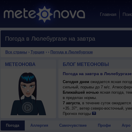
Главная
Пои
Погода в Люлебургазе на завтра
Все страны
›
Турция
›
›
Погода в Люлебургазе
МЕТЕОНОВА
БЛОГ МЕТЕОНОВЫ
Погода на завтра в Люлебургазе 
Сегодня днем
ожидается ясная погода
сильный, порывы до 7 м/с. Атмосферн
Ближайшей ночью
ясная погода, те
в пределах нормы.
7 августа
, в течение суток ожидается
+35..37°, ветер северо-восточный, ум
Прогноз погоды
Погода
Аллергия
Самочувствие
Профи
Агро