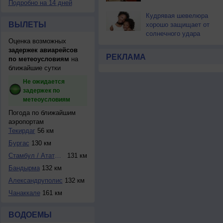
Подробно на 14 дней
Кудрявая шевелюра
ВЫЛЕТЫ
хорошо защищает от
солнечного удара
Оценка возможных
задержек авиарейсов
РЕКЛАМА
по метеоусловиям
на
ближайшие сутки
Не ожидается
задержек по
метеоусловиям
Погода по ближайшим
аэропортам
Текирдаг
56 км
Бургас
130 км
Стамбул / Ататюрк
131 км
Бандырма
132 км
Александруполис
132 км
Чанаккале
161 км
ВОДОЕМЫ