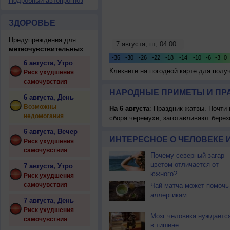
Подробный автопрогноз
ЗДОРОВЬЕ
Предупреждения для
метеочувствительных
6 августа, Утро
Кликните на погодной карте для пол
Риск ухудшения
самочувствия
НАРОДНЫЕ ПРИМЕТЫ И ПР
6 августа, День
Возможны
На 6 августа
: Праздник жатвы. Почти
недомогания
сбора черемухи, заготавливают берез
6 августа, Вечер
ИНТЕРЕСНОЕ О ЧЕЛОВЕКЕ 
Риск ухудшения
самочувствия
Почему северный загар
цветом отличается от
7 августа, Утро
южного?
Риск ухудшения
самочувствия
Чай матча может помочь
аллергикам
7 августа, День
Риск ухудшения
Мозг человека нуждаетс
самочувствия
в тишине