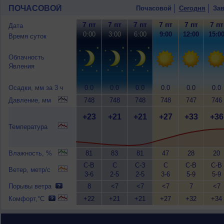
ПОЧАСОВОЙ
Почасовой
Сегодня
Зав
7 пт
7 пт
7 пт
7 пт
7 пт
7 пт
Дата
0:00
3:00
6:00
9:00
12:00
15:0
Время суток
Облачность
Явления
Осадки, мм за 3 ч
0.0
0.0
0.0
0.0
0.0
0.0
Давление, мм
748
748
748
748
747
746
+23
+21
+21
+27
+33
+36
Температура
Влажность, %
81
83
81
47
28
20
С-В
С
С-З
С
С-В
С-В
Ветер, метр/с
3-6
2-5
2-5
3-6
5-9
5-9
Порывы ветра
8
<7
<7
<7
7
<7
Комфорт,°C
+22
+21
+21
+27
+32
+34