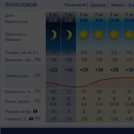
ПОЧАСОВОЙ
Почасовой
Сегодня
Завтра
3 
7 пт
7 пт
7 пт
7 пт
7 пт
7 пт
Дата
0:00
3:00
6:00
9:00
12:00
15:0
Время суток
Облачность
Явления
Осадки, мм за 3 ч
0.0
0.0
0.0
0.0
0.0
0.0
Давление, мм
729
728
729
728
728
727
+23
+19
+19
+26
+29
+30
Температура
Влажность, %
59
73
73
54
41
41
В
В
В
В
В
В
Ветер, метр/с
5-9
3-6
3-6
7-12
10-15
10-1
Порывы ветра
15
8
11
13
12
12
Комфорт,°C
+25
+19
+19
+26
+29
+30