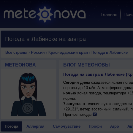
Главная
Пои
Погода в Лабинске на завтра
Все страны
›
Россия
›
Краснодарский край
›
Погода в Лабинске
МЕТЕОНОВА
БЛОГ МЕТЕОНОВЫ
Погода на завтра в Лабинске (К
Сегодня днем
ожидается ясная погода
порывы до 10 м/с. Атмосферное давле
ночью
ясная погода, температура +1
нормы.
7 августа
, в течение суток ожидается
+29..31°, ветер восточный, сильный, 
Прогноз погоды
Погода
Аллергия
Самочувствие
Профи
Агро
Ав