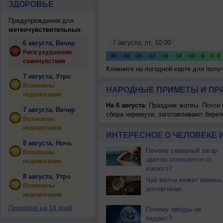
ЗДОРОВЬЕ
Предупреждения для
метеочувствительных
6 августа, Вечер
Риск ухудшения
самочувствия
Кликните на погодной карте для пол
7 августа, Утро
Возможны
НАРОДНЫЕ ПРИМЕТЫ И ПР
недомогания
На 6 августа
: Праздник жатвы. Почти
7 августа, Вечер
сбора черемухи, заготавливают берез
Возможны
недомогания
ИНТЕРЕСНОЕ О ЧЕЛОВЕКЕ 
8 августа, Ночь
Почему северный загар
Возможны
цветом отличается от
недомогания
южного?
8 августа, Утро
Чай матча может помочь
Возможны
аллергикам
недомогания
Подробно на 14 дней
Почему звёзды не
падают?