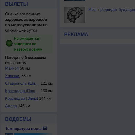
ВЫЛЕТЫ
Мозг предвидит будущее
Оценка возможных
задержек авиарейсов
по метеоусловиям
на
ближайшие сутки
РЕКЛАМА
Не ожидается
задержек по
метеоусловиям
Погода по ближайшим
аэропортам
Майкоп
50 км
Ханская
55 км
Ставрополь (Шпако...
121 км
Краснодар (Пашков...
130 км
Краснодар (Энем)
144 км
Адлер
145 км
ВОДОЕМЫ
Температура воды