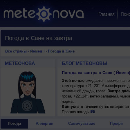
Главная
Пои
Погода в Сане на завтра
Все страны
›
Йемен
›
›
Погода в Сане
МЕТЕОНОВА
БЛОГ МЕТЕОНОВЫ
Погода на завтра в Сане ( Йемен
Этой ночью
ожидается переменная об
температура +21..23°. Атмосферное д
небольшой дождь, гроза.
Завтра дне
гроза, +22..24°, ветер западный, ум
нормы. .
8 августа
, в течение суток ожидаетс
возможна гроза; ночью +21..23°, днем
Прогноз погоды
Погода
Аллергия
Самочувствие
Профи