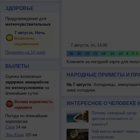
ЗДОРОВЬЕ
Предупреждения для
метеочувствительных
7 августа, Ночь
Возможны
недомогания
Подробно на 14 дней
Кликните на погодной карте для пол
ВЫЛЕТЫ
НАРОДНЫЕ ПРИМЕТЫ И ПР
Оценка возможных
задержек авиарейсов
На 7 августа
: Холодницы, зимоуказат
по метеоусловиям
на
зима холодная.
ближайшие сутки
Велика вероятность
ИНТЕРЕСНОЕ О ЧЕЛОВЕКЕ 
задержек
Почему северный загар
Погода по ближайшим
цветом отличается от
аэропортам
южного?
Сана
14 км
Чай матча может помочь
Эль-Хазм
115 км
аллергикам