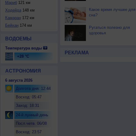
Мариб
121 км
Какое время лучшее для
Ходейда
148 км
сна?
Камаран
172 км
Бейхан
174 км
Ругаться полезно для
здоровья
ВОДОЕМЫ
Температура воды
РЕКЛАМА
+28 °C
АСТРОНОМИЯ
6 августа 2026
Долгота дня: 12:44
Восход: 05:47
Заход: 18:31
24-й лунный день
Посл.четв. 06/08
Восход: 23:57