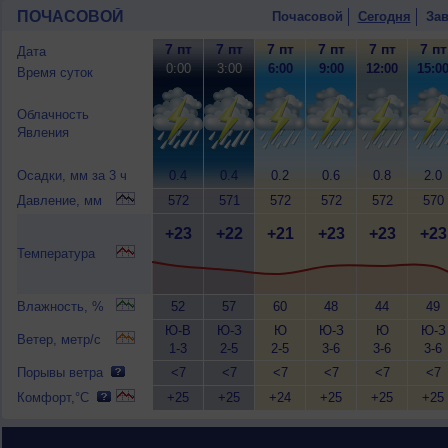
ПОЧАСОВОЙ
Почасовой
Сегодня
Зав
7 пт
7 пт
7 пт
7 пт
7 пт
7 пт
Дата
0:00
3:00
6:00
9:00
12:00
15:0
Время суток
Облачность
Явления
Осадки, мм за 3 ч
0.4
0.4
0.2
0.6
0.8
2.0
Давление, мм
572
571
572
572
572
570
+23
+22
+21
+23
+23
+23
Температура
Влажность, %
52
57
60
48
44
49
Ю-В
Ю-З
Ю
Ю-З
Ю
Ю-З
Ветер, метр/с
1-3
2-5
2-5
3-6
3-6
3-6
Порывы ветра
<7
<7
<7
<7
<7
<7
Комфорт,°C
+25
+25
+24
+25
+25
+25