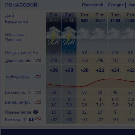
ПОЧАСОВОЙ
Почасовой
Сегодня
Зав
7 пт
7 пт
7 пт
7 пт
7 пт
7 пт
Дата
2:00
5:00
8:00
11:00
14:00
17:0
Время суток
Облачность
Явления
Осадки, мм за 3 ч
0.6
0.6
0.0
0.0
0.0
0.0
Давление, мм
748
748
750
749
747
748
+29
+28
+28
+33
+34
+32
Температура
Влажность, %
69
71
69
50
46
57
З
З
З
З
С-З
С-З
Ветер, метр/с
3-6
5-9
5-9
7-12
5-9
3-6
Порывы ветра
10
12
12
10
9
7
Комфорт,°C
+32
+31
+31
+37
+37
+36