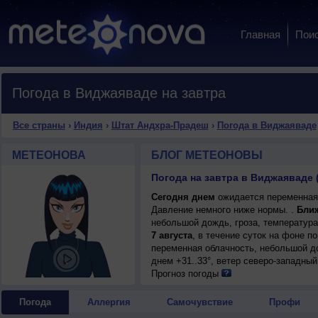
Главная
Пои
Погода в Виджаяваде на завтра
Все страны
›
Индия
›
Штат Андхра-Прадеш
›
Погода в Виджаяваде
МЕТЕОНОВА
БЛОГ МЕТЕОНОВЫ
Погода на завтра в Виджаяваде
Сегодня днем
ожидается переменная о
Давление немного ниже нормы. .
Ближ
небольшой дождь, гроза, температура
7 августа
, в течение суток на фоне 
переменная облачность, небольшой до
днем +31..33°, ветер северо-западный
Прогноз погоды
Погода
Аллергия
Самочувствие
Профи