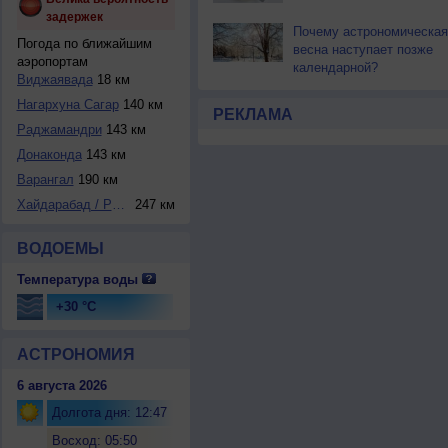
задержек
Почему астрономическая
Погода по ближайшим
весна наступает позже
аэропортам
календарной?
Виджаявада
18 км
Нагархуна Сагар
140 км
РЕКЛАМА
Раджамандри
143 км
Донаконда
143 км
Варангал
190 км
Хайдарабад / Радж...
247 км
ВОДОЕМЫ
Температура воды
+30 °C
АСТРОНОМИЯ
6 августа 2026
Долгота дня: 12:47
Восход: 05:50