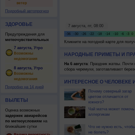
ветер
Подробный автопрогноз
ЗДОРОВЬЕ
Предупреждения для
метеочувствительных
Кликните на погодной карте для пол
7 августа, Утро
Возможны
НАРОДНЫЕ ПРИМЕТЫ И ПР
недомогания
На 6 августа
: Праздник жатвы. Почти
8 августа, Утро
сбора черемухи, заготавливают берез
Возможны
недомогания
ИНТЕРЕСНОЕ О ЧЕЛОВЕКЕ 
Подробно на 14 дней
Почему северный загар
цветом отличается от
ВЫЛЕТЫ
южного?
Чай матча может помочь
Оценка возможных
аллергикам
задержек авиарейсов
по метеоусловиям
на
ближайшие сутки
Что не нужно есть, чтоб
не болеть?
Велика вероятность