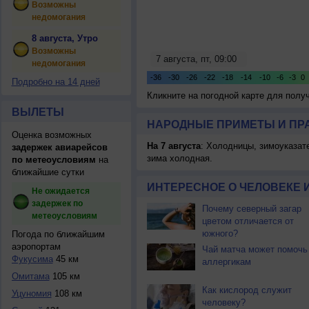
Возможны
недомогания
8 августа, Утро
Возможны
недомогания
Подробно на 14 дней
Кликните на погодной карте для пол
ВЫЛЕТЫ
НАРОДНЫЕ ПРИМЕТЫ И ПР
Оценка возможных
На 7 августа
: Холодницы, зимоуказат
задержек авиарейсов
зима холодная.
по метеоусловиям
на
ближайшие сутки
ИНТЕРЕСНОЕ О ЧЕЛОВЕКЕ 
Не ожидается
задержек по
Почему северный загар
метеоусловиям
цветом отличается от
южного?
Погода по ближайшим
аэропортам
Чай матча может помочь
Фукусима
45 км
аллергикам
Омитама
105 км
Как кислород служит
Уцуномия
108 км
человеку?