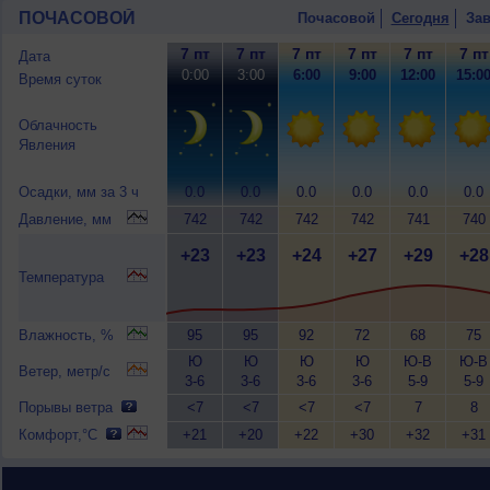
ПОЧАСОВОЙ
Почасовой
Сегодня
Зав
7 пт
7 пт
7 пт
7 пт
7 пт
7 пт
Дата
0:00
3:00
6:00
9:00
12:00
15:0
Время суток
Облачность
Явления
Осадки, мм за 3 ч
0.0
0.0
0.0
0.0
0.0
0.0
Давление, мм
742
742
742
742
741
740
+23
+23
+24
+27
+29
+28
Температура
Влажность, %
95
95
92
72
68
75
Ю
Ю
Ю
Ю
Ю-В
Ю-В
Ветер, метр/с
3-6
3-6
3-6
3-6
5-9
5-9
Порывы ветра
<7
<7
<7
<7
7
8
Комфорт,°C
+21
+20
+22
+30
+32
+31