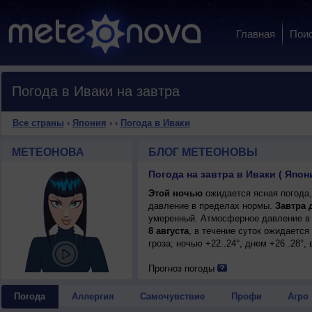
Главная
Пои
Погода в Иваки на завтра
Все страны
›
Япония
›
›
Погода в Иваки
МЕТЕОНОВА
БЛОГ МЕТЕОНОВЫ
Погода на завтра в Иваки ( Япон
Этой ночью
ожидается ясная погода,
давление в пределах нормы.
Завтра 
умеренный. Атмосферное давление в 
8 августа
, в течение суток ожидаетс
гроза; ночью +22..24°, днем +26..28°
Прогноз погоды
Погода
Аллергия
Самочувствие
Профи
Агро