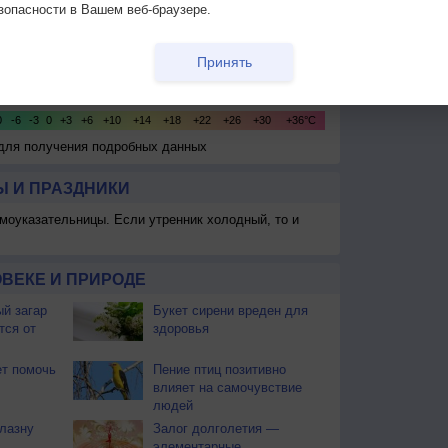
зопасности в Вашем веб-браузере.
Принять
 для получения подробных данных
 И ПРАЗДНИКИ
моуказательницы. Если утренник холодный, то и
ВЕКЕ И ПРИРОДЕ
й загар
Букет сирени вреден для
тся от
здоровья
т помочь
Пение птиц позитивно
влияет на самочувствие
людей
блазну
Залог долголетия —
элементарные