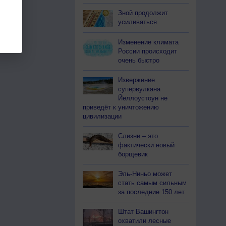
Зной продолжит
усиливаться
Изменение климата
России происходит
очень быстро
Извержение
супервулкана
Йеллоустоун не
приведёт к уничтожению
цивилизации
Слизни – это
фактически новый
борщевик
Эль-Ниньо может
стать самым сильным
за последние 150 лет
Штат Вашингтон
охватили лесные