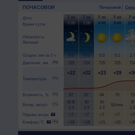
ПОЧАСОВОЙ
Почасовой
Сего
7 пт
7 пт
7 пт
7 пт
7 п
Дата
0:00
3:00
6:00
9:00
12:
Время суток
Облачность
Явления
Осадки, мм за 3 ч
0.0
0.0
0.0
0.1
2.
Давление, мм
725
724
725
725
72
+22
+22
+23
+29
+3
Температура
Влажность, %
97
97
94
70
73
Ю-В
Ю
Ю
В
Ветер, метр/с
Штиль
1-3
1-3
1-3
1-
Порывы ветра
<7
<7
<7
<7
<7
Комфорт,°C
+19
+18
+21
+33
+3