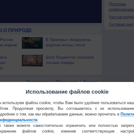
Политика
конфиденциа
Частые вопр
Гостевая книг
 О ПРИРОДЕ
 России
В Приморье обнаружены
ые жаркие
морские волны тепла
мата
Штат Вашингтон охватили
еал
лесные пожары
ек
Температура
Облачность
Осадки
Использование файлов cookie
 используем файлы cookie, чтобы Вам было удобнее пользоваться на
йтом. Продолжая просмотр, Вы соглашаетесь с их использовани
дробнее о том, как мы обрабатываем данные, можно прочитать в
Полит
нфиденциальности
.
 также можете самостоятельно ограничить или полностью запрет
охранение файлов cookie, изменив соответствующие настрой