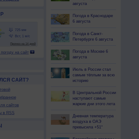
августа
Р
Погода в Краснодаре
6 августа
Погода в Санкт-
Петербурге 6 августа
Погода в Москве 6
 погоду на сайт
августа
Июль в России стал
самым тёплым за всю
ЛСЯ САЙТ?
историю
товой
В Центральной России
збранное
наступают самые
жаркие дни этого лета
ля сайтов
ы в RSS
Дневная температура
воздуха в ОАЭ
Ы
превысила +51°