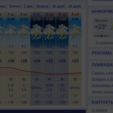
дня
Завтра
3 дня
Неделя
10 дней
14 дней
ИНФОРМЕ
т
7 пт
7 пт
7 пт
8 сб
8 сб
8 сб
00
15:00
18:00
21:00
0:00
3:00
6:00
Установите
7
3.4
4.1
0.2
5.2
0.8
0.2
4
724
724
724
724
724
724
РЕКЛАМА
0
+30
+26
+24
+22
+22
+23
ПОНРАВИ
Сделать стар
Добавить в И
69
86
92
96
96
95
С-В
С
Ю-В
Ю
Информеры д
Штиль
Штиль
3
1-3
1-3
1-3
1-3
Экпорт погод
<7
<7
<7
<7
<7
<7
КОНТАКТ
6
+36
+28
+22
+19
+18
+20
О проекте