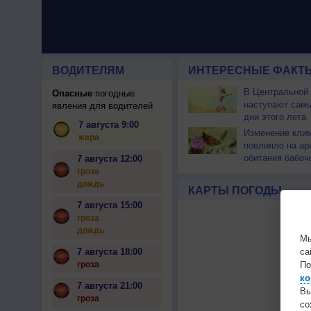
ВОДИТЕЛЯМ
ИНТЕРЕСНЫЕ ФАКТЫ
В Центральной
Опасные
погодные
наступают сам
явления для водителей
дни этого лета
7 августа 9:00
Изменение кли
жара
повлияло на ар
обитания бабоч
7 августа 12:00
гроза
дождь
КАРТЫ ПОГОДЫ
7 августа 15:00
гроза
дождь
Мы
са
7 августа 18:00
По
гроза
ко
7 августа 21:00
Вы
гроза
с