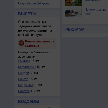
Подробно на 14 дней
Почему в жару 
ВЫЛЕТЫ
сон?
Оценка возможных
задержек авиарейсов
РЕКЛАМА
по метеоусловиям
на
ближайшие сутки
Велика вероятность
задержек
Погода по ближайшим
аэропортам
Ямагата
18 км
Касуминоме
51 км
Сендай
52 км
Саката
78 км
Мацухима
79 км
Ниигата
112 км
ВОДОЕМЫ