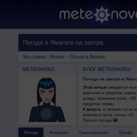
Погода в Ямагате на завтра
Все страны
›
Япония
›
›
Погода в Ямагате
МЕТЕОНОВА
БЛОГ МЕТЕОНОВЫ
Погода на завтра в Ямаг
Этой ночью
ожидается ясна
давление в пределах нормы
дождь, возможна гроза, +29
пределах нормы. .
8 августа
, в течение суток 
возможна гроза; ночью +21..
Прогноз погоды
Погода
Аллергия
Самочувствие
Профи