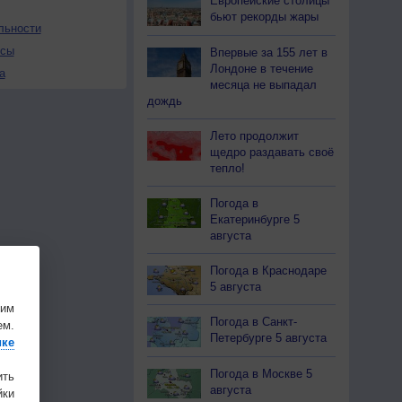
Европейские столицы
бьют рекорды жары
льности
осы
Впервые за 155 лет в
Лондоне в течение
а
месяца не выпадал
дождь
Лето продолжит
щедро раздавать своё
тепло!
Погода в
Екатеринбурге 5
августа
Погода в Краснодаре
5 августа
шим
Погода в Санкт-
ем.
Петербурге 5 августа
ике
Погода в Москве 5
ить
августа
ки