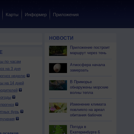
Карты
Информер
Приложения
НОВОСТИ
Приложение построит
Е
маршрут через тень
ды по часам
Атмосфера начала
оз на 3 дня
замерзать
огноз неделю
В Приморье
ды на 14 дней
обнаружены морские
водителей
волны тепла
погоды
Изменение климата
прогноз
повлияло на ареал
итных бурь
обитания бабочек
лучения
Погода в
Екатеринбурге 6
а осадков