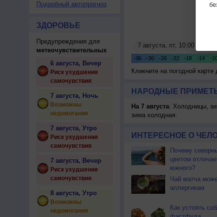
Подробный автопрогноз
бе
ЗДОРОВЬЕ
Предупреждения для
метеочувствительных
6 августа, Вечер
Кликните на погодной карте
Риск ухудшения
самочувствия
НАРОДНЫЕ ПРИМЕТЫ
7 августа, Ночь
Возможны
На 7 августа
: Холодницы, зи
недомогания
зима холодная.
7 августа, Утро
ИНТЕРЕСНОЕ О ЧЕЛО
Риск ухудшения
самочувствия
Почему северны
цветом отличае
7 августа, Вечер
южного?
Риск ухудшения
самочувствия
Чай матча може
аллергикам
8 августа, Утро
Возможны
Как устоять со
недомогания
фастфуда