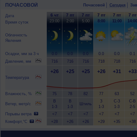
ПОЧАСОВОЙ
Почасовой
Сегодня
Зав
6 чт
7 пт
7 пт
7 пт
7 пт
7 пт
Дата
23:00
2:00
5:00
8:00
11:00
14:0
Время суток
Облачность
Явления
Осадки, мм за 3 ч
0.0
0.0
0.0
0.0
0.0
0.1
Давление, мм
716
716
716
718
718
716
+26
+25
+25
+26
+31
+33
Температура
Влажность, %
75
78
82
77
63
52
В
В
З
С-З
С-В
Ветер, метр/с
Штиль
1-3
1-3
1-3
1-3
2-5
Порывы ветра
<7
<7
<7
<7
<7
<7
Комфорт,°C
+28
+26
+26
+29
+35
+38