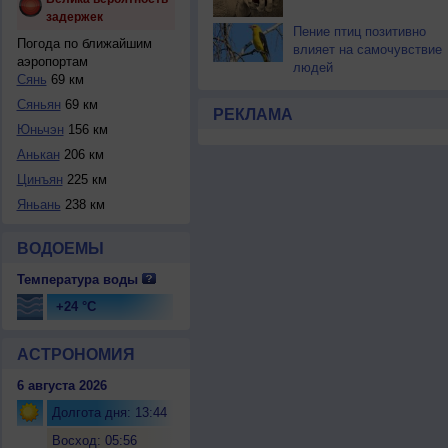
задержек
Пение птиц позитивно
Погода по ближайшим
влияет на самочувствие
аэропортам
людей
Сянь
69 км
Сяньян
69 км
РЕКЛАМА
Юньчэн
156 км
Анькан
206 км
Цинъян
225 км
Яньань
238 км
ВОДОЕМЫ
Температура воды
+24 °C
АСТРОНОМИЯ
6 августа 2026
Долгота дня: 13:44
Восход: 05:56