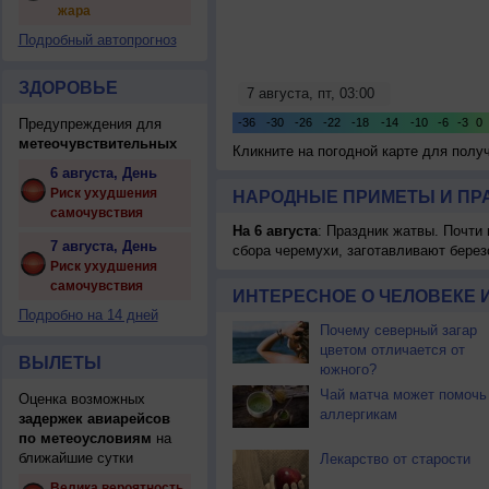
жара
Подробный автопрогноз
ЗДОРОВЬЕ
Предупреждения для
метеочувствительных
Кликните на погодной карте для пол
6 августа, День
Риск ухудшения
НАРОДНЫЕ ПРИМЕТЫ И ПР
самочувствия
На 6 августа
: Праздник жатвы. Почти
7 августа, День
сбора черемухи, заготавливают берез
Риск ухудшения
самочувствия
ИНТЕРЕСНОЕ О ЧЕЛОВЕКЕ 
Подробно на 14 дней
Почему северный загар
цветом отличается от
ВЫЛЕТЫ
южного?
Чай матча может помочь
Оценка возможных
аллергикам
задержек авиарейсов
по метеоусловиям
на
ближайшие сутки
Лекарство от старости
Велика вероятность