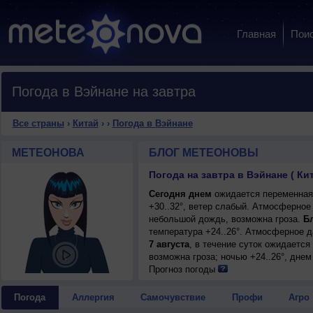
Главная
Пои
Погода в Вэйнане на завтра
Все страны
›
Китай
›
›
Погода в Вэйнане
МЕТЕОНОВА
БЛОГ МЕТЕОНОВЫ
Погода на завтра в Вэйнане ( Ки
Сегодня днем
ожидается переменная 
+30..32°, ветер слабый. Атмосферное
небольшой дождь, возможна гроза.
Бл
температура +24..26°. Атмосферное 
7 августа
, в течение суток ожидаетс
возможна гроза; ночью +24..26°, днем 
Прогноз погоды
Погода
Аллергия
Самочувствие
Профи
Агро