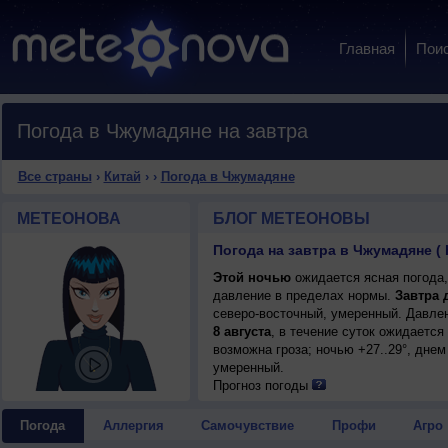
Главная
Пои
Погода в Чжумадяне на завтра
Все страны
›
Китай
›
›
Погода в Чжумадяне
МЕТЕОНОВА
БЛОГ МЕТЕОНОВЫ
Погода на завтра в Чжумадяне ( 
Этой ночью
ожидается ясная погода,
давление в пределах нормы.
Завтра 
северо-восточный, умеренный. Давлен
8 августа
, в течение суток ожидаетс
возможна гроза; ночью +27..29°, днем
умеренный.
Прогноз погоды
Погода
Аллергия
Самочувствие
Профи
Агро