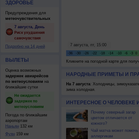
ЗДОРОВЬЕ
Предупреждения для
метеочувствительных
7 августа, День
Риск ухудшения
самочувствия
Подробно на 14 дней
ВЫЛЕТЫ
Кликните на погодной карте для пол
Оценка возможных
НАРОДНЫЕ ПРИМЕТЫ И ПР
задержек авиарейсов
по метеоусловиям
на
На 7 августа
: Холодницы, зимоуказат
ближайшие сутки
зима холодная.
Не ожидается
задержек по
ИНТЕРЕСНОЕ О ЧЕЛОВЕКЕ 
метеоусловиям
Почему северный загар
Погода по ближайшим
цветом отличается от
аэропортам
южного?
Наньян
132 км
Чай матча может помочь
Фуян
159 км
аллергикам