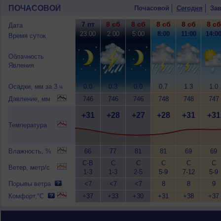
ПОЧАСОВОЙ
Почасовой
Сегодня
Зав
7 пт
8 сб
8 сб
8 сб
8 сб
8 сб
Дата
23:00
2:00
5:00
8:00
11:00
14:0
Время суток
Облачность
Явления
Осадки, мм за 3 ч
0.0
0.3
0.0
0.7
1.3
1.0
Давление, мм
746
746
746
748
748
747
+31
+28
+27
+28
+31
+31
Температура
Влажность, %
66
77
81
81
69
69
С-В
С
С
С
С
С
Ветер, метр/с
1-3
1-3
2-5
5-9
7-12
5-9
Порывы ветра
<7
<7
<7
8
8
9
Комфорт,°C
+37
+33
+30
+31
+38
+37