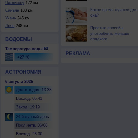
Чжэнчжоу
172 км
Какое время лучшее для
Сянъян
188 км
сна?
Ухань
245 км
Лоян
248 км
Простые способы
употреблять меньше
ВОДОЕМЫ
сладкого
Температура воды
РЕКЛАМА
+27 °C
АСТРОНОМИЯ
6 августа 2026
Долгота дня: 13:38
Восход: 05:41
Заход: 19:19
24-й лунный день
Посл.четв. 06/08
Восход: 23:30