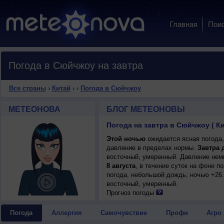
Главная
Пои
Погода в Сюйчжоу на завтра
Все страны
›
Китай
›
›
Погода в Сюйчжоу
МЕТЕОНОВА
БЛОГ МЕТЕОНОВЫ
Погода на завтра в Сюйчжоу ( К
Этой ночью
ожидается ясная погода,
давление в пределах нормы.
Завтра 
восточный, умеренный. Давление немн
8 августа
, в течение суток на фоне 
погода, небольшой дождь; ночью +26..
восточный, умеренный.
Прогноз погоды
Погода
Аллергия
Самочувствие
Профи
Агро