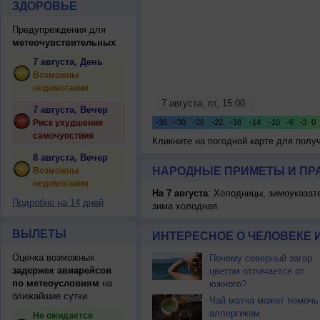
ЗДОРОВЬЕ
Предупреждения для
метеочувствительных
7 августа, День
Возможны
недомогания
7 августа, Вечер
Риск ухудшения
самочувствия
Кликните на погодной карте для пол
8 августа, Вечер
НАРОДНЫЕ ПРИМЕТЫ И ПР
Возможны
недомогания
На 7 августа
: Холодницы, зимоуказат
Подробно на 14 дней
зима холодная.
ВЫЛЕТЫ
ИНТЕРЕСНОЕ О ЧЕЛОВЕКЕ 
Оценка возможных
Почему северный загар
задержек авиарейсов
цветом отличается от
по метеоусловиям
на
южного?
ближайшие сутки
Чай матча может помочь
аллергикам
Не ожидается