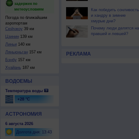
задержек по
метеоусловиям
Как победить сонливость
и хандру в зимние
Погода по ближайшим
хмурые дни?
аэропортам
Почему люди делятся на
Сюйчжоу
39 км
правшей и левшей?
Цзинин
139 км
Линьи
140 км
Ляньюньган
157 км
РЕКЛАМА
Бэнбу
157 км
Хуайань
187 км
ВОДОЕМЫ
Температура воды
+28 °C
АСТРОНОМИЯ
6 августа 2026
Долгота дня: 13:43