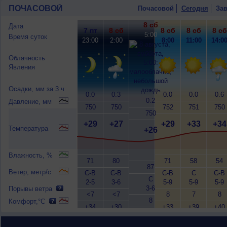
ПОЧАСОВОЙ
Почасовой
Сегодня
Зав
8 сб
Дата
7 пт
8 сб
8 сб
8 сб
8 сб
5:00
Время суток
23:00
2:00
8:00
11:00
14:0
Облачность
Явления
Осадки, мм за 3 ч
0.0
0.3
0.0
0.0
0.6
0.2
Давление, мм
750
750
752
751
750
750
+29
+27
+29
+33
+34
Температура
+26
Влажность, %
71
80
71
58
54
87
Ветер, метр/с
С-В
С-В
С-В
С
С-В
С
2-5
3-6
5-9
5-9
5-9
3-6
Порывы ветра
<7
<7
8
7
8
8
Комфорт,°C
+34
+30
+33
+39
+40
+29