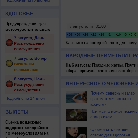
Подробный автопрогноз
ЗДОРОВЬЕ
Предупреждения для
метеочувствительных
7 августа, День
Кликните на погодной карте для пол
Риск ухудшения
самочувствия
НАРОДНЫЕ ПРИМЕТЫ И ПР
7 августа, Вечер
Возможны
На 6 августа
: Праздник жатвы. Почти
недомогания
сбора черемухи, заготавливают берез
8 августа, Ночь
ИНТЕРЕСНОЕ О ЧЕЛОВЕКЕ 
Риск ухудшения
самочувствия
Почему северный загар
Подробно на 14 дней
цветом отличается от
южного?
Чай матча может помочь
ВЫЛЕТЫ
аллергикам
Оценка возможных
задержек авиарейсов
Сдерживать чихание
по метеоусловиям
на
опасно для здоровья