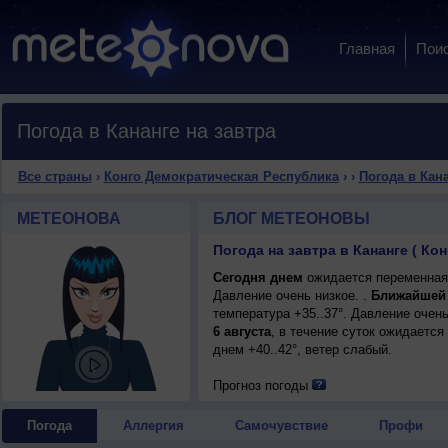
Главная
Пои
Погода в Кананге на завтра
Все страны
›
Конго Демократическая Республика
›
›
Погода в Кан
МЕТЕОНОВА
БЛОГ МЕТЕОНОВЫ
Погода на завтра в Кананге ( Ко
Сегодня днем
ожидается переменная о
Давление очень низкое. .
Ближайшей
температура +35..37°. Давление очень
6 августа
, в течение суток ожидается
днем +40..42°, ветер слабый.
Прогноз погоды
Погода
Аллергия
Самочувствие
Профи