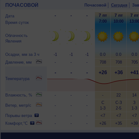
ПОЧАСОВОЙ
Почасовой
Сегодня
Зав
-
-
-
7 пт
7 пт
7 пт
Дата
-
-
-
7:00
10:00
13:0
Время суток
Облачность
Явления
Осадки, мм за 3 ч
-1
-1
-1
0.0
0.0
0.0
Давление, мм
-
-
-
708
708
705
-
-
-
+26
+36
+41
Температура
Влажность, %
-
-
-
-
22
14
С
С-З
З
Ветер, метр/с
-
-
-
1-3
2-5
1-3
Порывы ветра
-
-
-
<7
<7
<7
Комфорт,°C
-
-
-
+26
+35
+39