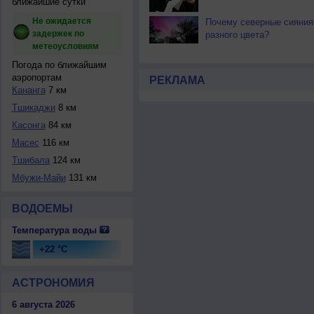
ближайшие сутки
Не ожидается
Почему северные сияния
задержек по
разного цвета?
метеоусловиям
Погода по ближайшим
аэропортам
РЕКЛАМА
Кананга
7 км
Тшикаджи
8 км
Касонга
84 км
Масес
116 км
Тшибала
124 км
Мбужи-Майи
131 км
ВОДОЕМЫ
Температура воды
+22 °C
АСТРОНОМИЯ
6 августа 2026