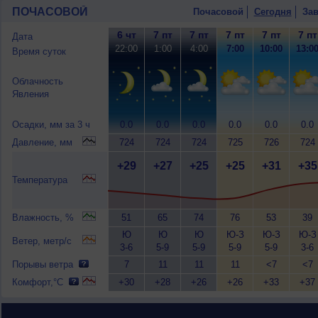
ПОЧАСОВОЙ
Почасовой
Сегодня
Зав
6 чт
7 пт
7 пт
7 пт
7 пт
7 пт
Дата
22:00
1:00
4:00
7:00
10:00
13:0
Время суток
Облачность
Явления
Осадки, мм за 3 ч
0.0
0.0
0.0
0.0
0.0
0.0
Давление, мм
724
724
724
725
726
724
+29
+27
+25
+25
+31
+35
Температура
Влажность, %
51
65
74
76
53
39
Ю
Ю
Ю
Ю-З
Ю-З
Ю-З
Ветер, метр/с
3-6
5-9
5-9
5-9
5-9
3-6
Порывы ветра
7
11
11
11
<7
<7
Комфорт,°C
+30
+28
+26
+26
+33
+37