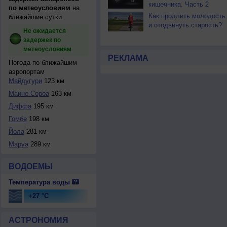
кишечника. Часть 2
по метеоусловиям
на
Как продлить молодость
ближайшие сутки
и отодвинуть старость?
Не ожидается
задержек по
метеоусловиям
РЕКЛАМА
Погода по ближайшим
аэропортам
Майдугури
123 км
Маине-Сороа
163 км
Диффа
195 км
Гомбе
198 км
Йола
281 км
Маруа
289 км
ВОДОЕМЫ
Температура воды
+27 °C
АСТРОНОМИЯ