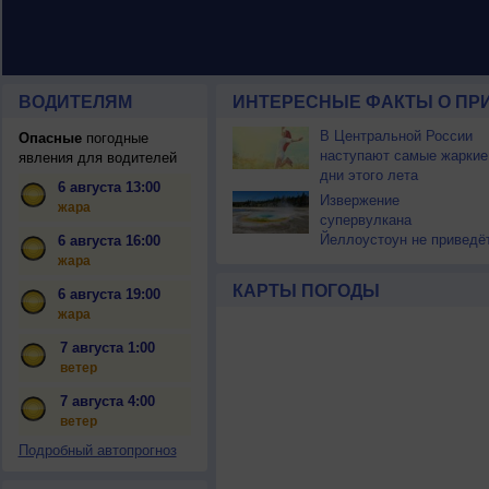
ВОДИТЕЛЯМ
ИНТЕРЕСНЫЕ ФАКТЫ О ПР
В Центральной России
Опасные
погодные
наступают самые жаркие
явления для водителей
дни этого лета
6 августа 13:00
Извержение
жара
супервулкана
Йеллоустоун не приведё
6 августа 16:00
к уничтожению
жара
цивилизации
КАРТЫ ПОГОДЫ
6 августа 19:00
жара
7 августа 1:00
ветер
7 августа 4:00
ветер
Подробный автопрогноз