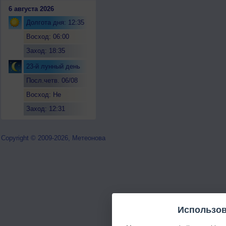
6 августа 2026
Долгота дня: 12:35
Восход: 06:00
Заход: 18:35
23-й лунный день
Посл.четв. 06/08
Восход: Не
восходит
Заход: 12:31
Copyright © 2009-2026, Метеонова
Использов