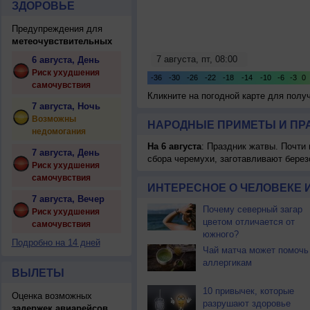
ЗДОРОВЬЕ
Предупреждения для
метеочувствительных
6 августа, День
Риск ухудшения
самочувствия
Кликните на погодной карте для пол
7 августа, Ночь
Возможны
НАРОДНЫЕ ПРИМЕТЫ И ПР
недомогания
На 6 августа
: Праздник жатвы. Почти
7 августа, День
сбора черемухи, заготавливают берез
Риск ухудшения
самочувствия
ИНТЕРЕСНОЕ О ЧЕЛОВЕКЕ 
7 августа, Вечер
Почему северный загар
Риск ухудшения
цветом отличается от
самочувствия
южного?
Подробно на 14 дней
Чай матча может помочь
аллергикам
ВЫЛЕТЫ
10 привычек, которые
Оценка возможных
разрушают здоровье
задержек авиарейсов