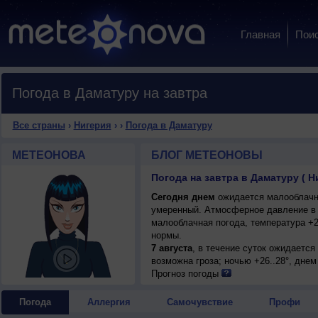
Главная
Пои
Погода в Даматуру на завтра
Все страны
›
Нигерия
›
›
Погода в Даматуру
МЕТЕОНОВА
БЛОГ МЕТЕОНОВЫ
Погода на завтра в Даматуру ( Н
Сегодня днем
ожидается малооблачная
умеренный. Атмосферное давление в 
малооблачная погода, температура +2
нормы.
7 августа
, в течение суток ожидаетс
возможна гроза; ночью +26..28°, днем
Прогноз погоды
Погода
Аллергия
Самочувствие
Профи