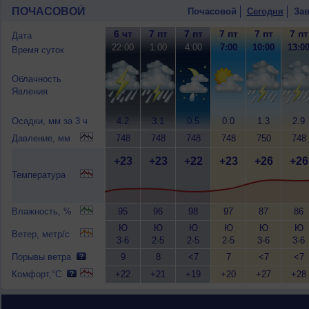
ПОЧАСОВОЙ
Почасовой
Сегодня
Зав
6 чт
7 пт
7 пт
7 пт
7 пт
7 пт
Дата
22:00
1:00
4:00
7:00
10:00
13:0
Время суток
Облачность
Явления
Осадки, мм за 3 ч
4.2
3.1
0.5
0.0
1.3
2.9
Давление, мм
748
748
748
748
750
748
+23
+23
+22
+23
+26
+26
Температура
Влажность, %
95
96
98
97
87
86
Ю
Ю
Ю
Ю
Ю
Ю
Ветер, метр/с
3-6
2-5
2-5
2-5
3-6
3-6
Порывы ветра
9
8
<7
7
<7
<7
Комфорт,°C
+22
+21
+19
+20
+27
+28