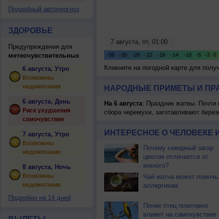
Подробный автопрогноз
ЗДОРОВЬЕ
Предупреждения для
метеочувствительных
Кликните на погодной карте для пол
6 августа, Утро
Возможны
недомогания
НАРОДНЫЕ ПРИМЕТЫ И ПР
6 августа, День
На 6 августа
: Праздник жатвы. Почти
Риск ухудшения
сбора черемухи, заготавливают берез
самочувствия
ИНТЕРЕСНОЕ О ЧЕЛОВЕКЕ 
7 августа, Утро
Возможны
Почему северный загар
недомогания
цветом отличается от
южного?
8 августа, Ночь
Возможны
Чай матча может помочь
недомогания
аллергикам
Подробно на 14 дней
Пение птиц позитивно
влияет на самочувствие