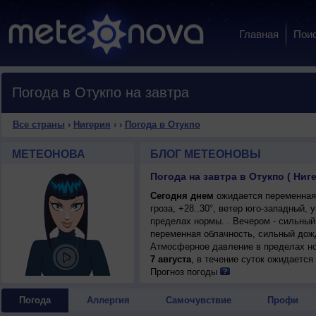
Главная
Пои
Погода в Отукпо на завтра
Все страны
›
Нигерия
›
›
Погода в Отукпо
МЕТЕОНОВА
БЛОГ МЕТЕОНОВЫ
Погода на завтра в Отукпо ( Ниг
Сегодня днем
ожидается переменная
гроза, +28..30°, ветер юго-западный
пределах нормы. . Вечером - сильный
переменная облачность, сильный дожд
Атмосферное давление в пределах н
7 августа
, в течение суток ожидаетс
возможна гроза; ночью +22..24°, днем
Прогноз погоды
Погода
Аллергия
Самочувствие
Профи