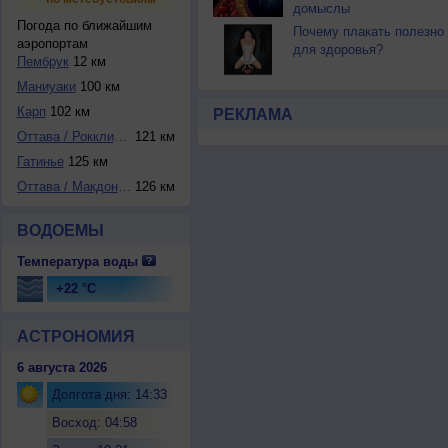
домыслы
Погода по ближайшим
Почему плакать полезно
аэропортам
для здоровья?
Пембрук
12 км
Мaниуаки
100 км
Карп
102 км
РЕКЛАМА
Оттава / Рокклифф
121 км
Гатинье
125 км
Оттава / Макдонал...
126 км
ВОДОЕМЫ
Температура воды
+22 °C
АСТРОНОМИЯ
6 августа 2026
Долгота дня: 14:33
Восход: 04:58