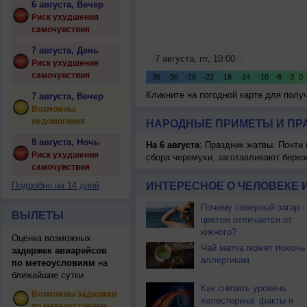
6 августа, Вечер
Риск ухудшения
самочувствия
7 августа, День
Риск ухудшения
самочувствия
Кликните на погодной карте для пол
7 августа, Вечер
Возможны
недомогания
НАРОДНЫЕ ПРИМЕТЫ И ПР
8 августа, Ночь
На 6 августа
: Праздник жатвы. Почти
Риск ухудшения
сбора черемухи, заготавливают берез
самочувствия
Подробно на 14 дней
ИНТЕРЕСНОЕ О ЧЕЛОВЕКЕ 
Почему северный загар
ВЫЛЕТЫ
цветом отличается от
южного?
Оценка возможных
Чай матча может помочь
задержек авиарейсов
аллергикам
по метеоусловиям
на
ближайшие сутки
Как снизить уровень
Возможны задержки
холестерина: факты и
по метеоустовиям