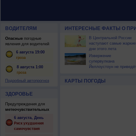
ВОДИТЕЛЯМ
ИНТЕРЕСНЫЕ ФАКТЫ О ПР
В Центральной России
Опасные
погодные
наступают самые жаркие
явления для водителей
дни этого лета
6 августа 19:00
Извержение
гроза
супервулкана
Йеллоустоун не приведё
8 августа 1:00
к уничтожению
гроза
цивилизации
Подробный автопрогноз
КАРТЫ ПОГОДЫ
ЗДОРОВЬЕ
Предупреждения для
метеочувствительных
6 августа, День
Риск ухудшения
самочувствия