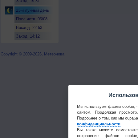
Заход: 19:31
23-й лунный день
Посл.четв. 06/08
Восход: 22:53
Заход: 14:12
Copyright © 2009-2026, Метеонова
Использов
Мы используем файлы cookie, 
сайтом. Продолжая просмотр
Подробнее о том, как мы обраб
конфиденциальности
.
Вы также можете самостояте
сохранение файлов cookie