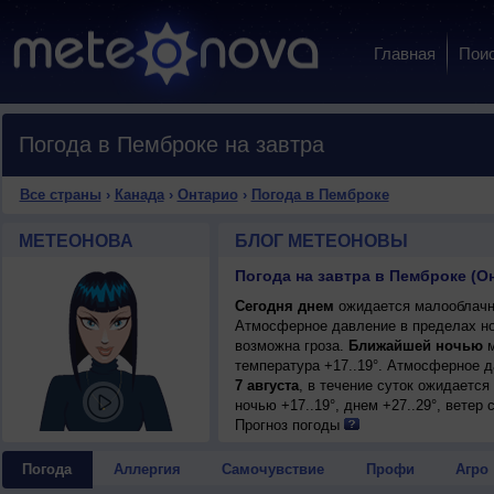
Главная
Пои
Погода в Пемброке на завтра
Все страны
›
Канада
›
Онтарио
›
Погода в Пемброке
МЕТЕОНОВА
БЛОГ МЕТЕОНОВЫ
Погода на завтра в Пемброке (О
Сегодня днем
ожидается малооблачная
Атмосферное давление в пределах но
возможна гроза.
Ближайшей ночью
м
температура +17..19°. Атмосферное 
7 августа
, в течение суток ожидаетс
ночью +17..19°, днем +27..29°, ветер 
Прогноз погоды
Погода
Аллергия
Самочувствие
Профи
Агро