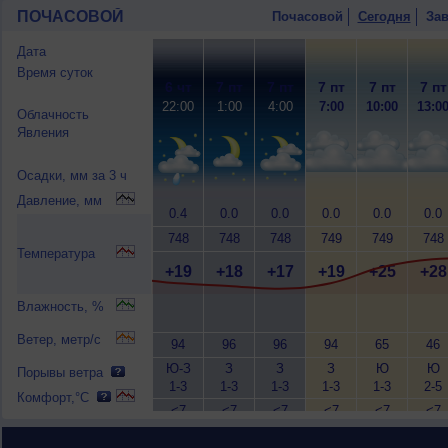
ПОЧАСОВОЙ
Почасовой
Сегодня
Зав
Дата
Время суток
6 чт
7 пт
7 пт
7 пт
7 пт
7 пт
22:00
1:00
4:00
7:00
10:00
13:0
Облачность
Явления
Осадки, мм за 3 ч
Давление, мм
0.4
0.0
0.0
0.0
0.0
0.0
748
748
748
749
749
748
Температура
+19
+18
+17
+19
+25
+28
Влажность, %
Ветер, метр/с
94
96
96
94
65
46
Ю-З
З
З
З
Ю
Ю
Порывы ветра
1-3
1-3
1-3
1-3
1-3
2-5
Комфорт,°C
<7
<7
<7
<7
<7
<7
+19
+18
+17
+19
+26
+29