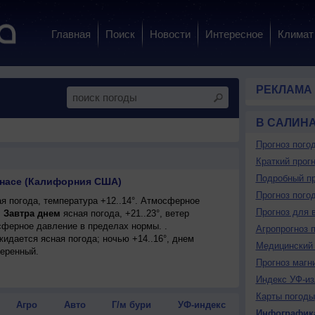
Главная
Поиск
Новости
Интересное
Климат
РЕКЛАМА
В САЛИН
Прогноз пого
Краткий прогн
Подробный пр
инасе (Калифорния США)
Прогноз пого
я погода, температура +12..14°. Атмосферное
Прогноз для 
.
Завтра днем
ясная погода, +21..23°, ветер
ферное давление в пределах нормы. .
Агропрогноз 
ожидается ясная погода; ночью +14..16°, днем
Медицинский 
меренный.
Прогноз магн
Индекс УФ-из
Карты погоды
Агро
Авто
Г/м бури
УФ-индекс
Инфографик