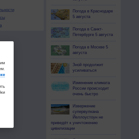
льности
Погода в Краснодаре
5 августа
осы
а
Погода в Санкт-
Петербурге 5 августа
Погода в Москве 5
августа
шим
Зной продолжит
ем.
усиливаться
ике
Изменение климата
ить
России происходит
ки
очень быстро
Извержение
супервулкана
Йеллоустоун не
приведёт к уничтожению
цивилизации