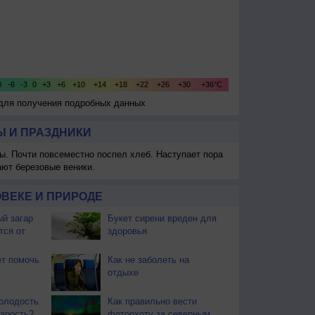
 для получения подробных данных
 И ПРАЗДНИКИ
ы. Почти повсеместно поспел хлеб. Наступает пора
ают березовые веники.
ВЕКЕ И ПРИРОДЕ
й загар
Букет сирени вреден для
тся от
здоровья
т помочь
Как не заболеть на
отдыхе
олодость
Как правильно вести
тарость?
фотоохоту за северным