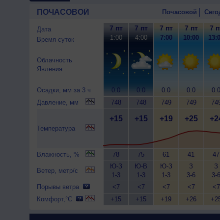
ПОЧАСОВОЙ
Почасовой
Сего
7 пт
7 пт
7 пт
7 пт
7 п
Дата
1:00
4:00
7:00
10:00
13:
Время суток
Облачность
Явления
Осадки, мм за 3 ч
0.0
0.0
0.0
0.0
0.
Давление, мм
748
748
749
749
74
+15
+15
+19
+25
+2
Температура
Влажность, %
78
75
61
41
47
Ю-З
Ю-В
Ю-З
З
З
Ветер, метр/с
1-3
1-3
1-3
3-6
3-
Порывы ветра
<7
<7
<7
<7
<7
Комфорт,°C
+15
+15
+19
+26
+2