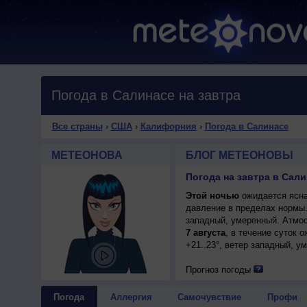
Погода в Салинасе на завтра
Все страны
›
США
›
Калифорния
›
Погода в Салинасе
МЕТЕОНОВА
БЛОГ МЕТЕОНОВЫ
Погода на завтра в Сал
Этой ночью
ожидается ясна
давление в пределах нормы
западный, умеренный. Атмос
7 августа
, в течение суток 
+21..23°, ветер западный, у
Прогноз погоды
Погода
Аллергия
Самочувствие
Профи