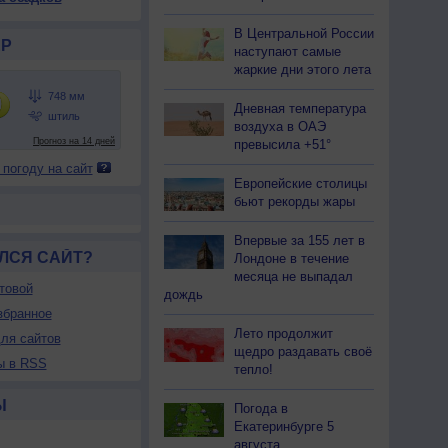
В Центральной России
Р
наступают самые
жаркие дни этого лета
Дневная температура
воздуха в ОАЭ
превысила +51°
 погоду на сайт
Европейские столицы
бьют рекорды жары
Впервые за 155 лет в
ЛСЯ САЙТ?
Лондоне в течение
месяца не выпадал
товой
дождь
збранное
Лето продолжит
ля сайтов
щедро раздавать своё
ы в RSS
тепло!
Ы
Погода в
Екатеринбурге 5
августа