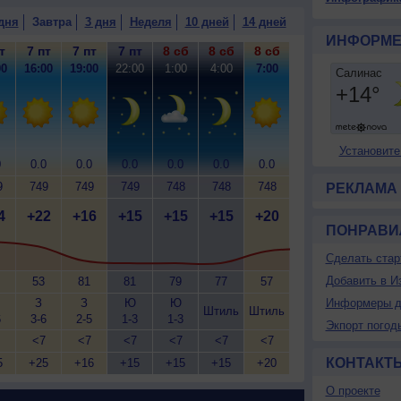
дня
Завтра
3 дня
Неделя
10 дней
14 дней
ИНФОРМЕ
т
7 пт
7 пт
7 пт
8 сб
8 сб
8 сб
00
16:00
19:00
22:00
1:00
4:00
7:00
Установите
0
0.0
0.0
0.0
0.0
0.0
0.0
9
749
749
749
748
748
748
РЕКЛАМА
4
+22
+16
+15
+15
+15
+20
ПОНРАВИ
Сделать стар
Добавить в И
53
81
81
79
77
57
З
З
Ю
Ю
Информеры д
Штиль
Штиль
6
3-6
2-5
1-3
1-3
Экпорт погод
<7
<7
<7
<7
<7
<7
КОНТАКТ
5
+25
+16
+15
+15
+15
+20
О проекте