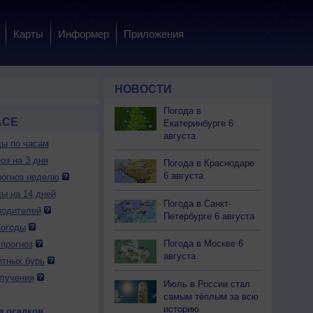
Карты
Информер
Приложения
НОВОСТИ
Погода в
АСЕ
Екатеринбурге 6
августа
ды по часам
оз на 3 дня
Погода в Краснодаре
6 августа
огноз неделю
ды на 14 дней
Погода в Санкт-
водителей
Петербурге 6 августа
погоды
Погода в Москве 6
прогноз
августа
итных бурь
лучения
Июль в России стал
самым тёплым за всю
историю
а осадков