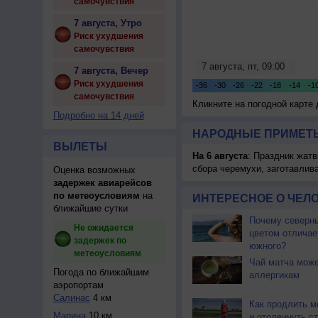
самочувствия
7 августа, Утро
Риск ухудшения
самочувствия
7 августа, Вечер
Риск ухудшения
самочувствия
Кликните на погодной карте
Подробно на 14 дней
НАРОДНЫЕ ПРИМЕТЫ
ВЫЛЕТЫ
На 6 августа
: Праздник жатв
сбора черемухи, заготавлив
Оценка возможных
задержек авиарейсов
по метеоусловиям
на
ИНТЕРЕСНОЕ О ЧЕЛО
ближайшие сутки
Почему северны
Не ожидается
цветом отличае
задержек по
южного?
метеоусловиям
Чай матча може
Погода по ближайшим
аллергикам
аэропортам
Салинас
4 км
Как продлить м
Марина
10 км
и отодвинуть с