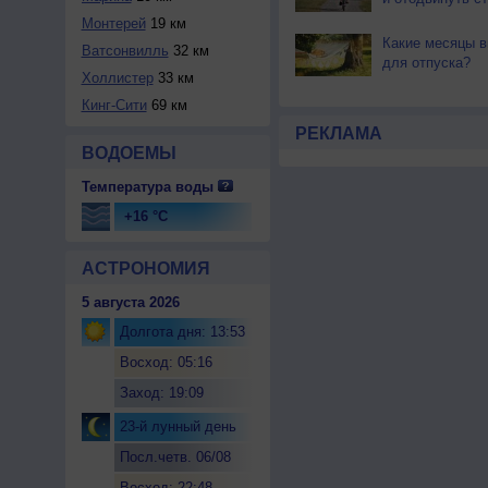
Монтерей
19 км
Какие месяцы в
Ватсонвилль
32 км
для отпуска?
Холлистер
33 км
Кинг-Сити
69 км
РЕКЛАМА
ВОДОЕМЫ
Температура воды
+16 °C
АСТРОНОМИЯ
5 августа 2026
Долгота дня: 13:53
Восход: 05:16
Заход: 19:09
23-й лунный день
Посл.четв. 06/08
Восход: 22:48