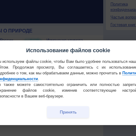
Политика
конфиденциа
Частые вопр
Гостевая книг
 О ПРИРОДЕ
 России
Изменение климата
ые жаркие
России происходит очень
Использование файлов cookie
быстро
Штат Вашингтон охватили
 используем файлы cookie, чтобы Вам было удобнее пользоваться на
лесные пожары
йтом. Продолжая просмотр, Вы соглашаетесь с их использовани
 приведёт
дробнее о том, как мы обрабатываем данные, можно прочитать в
Полит
нфиденциальности
.
Температура
Облачность
Осадки
 также можете самостоятельно ограничить или полностью запрет
охранение файлов cookie, изменив соответствующие настрой
зопасности в Вашем веб-браузере.
Принять