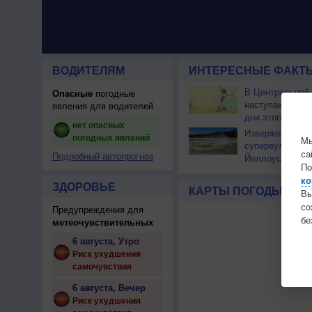
ВОДИТЕЛЯМ
ИНТЕРЕСНЫЕ ФАКТЫ
В Центральной
Опасные
погодные
наступают сам
явления для водителей
дни этого лета
нет опасных
Извержение
погодных явлений
Мы
супервулкана
са
Подробный автопрогноз
Йеллоустоун не
По
к уничтожению
ко
цивилизации
ЗДОРОВЬЕ
КАРТЫ ПОГОДЫ
Вы
с
Предупреждения для
бе
метеочувствительных
6 августа, Утро
Риск ухудшения
самочувствия
6 августа, Вечер
Риск ухудшения