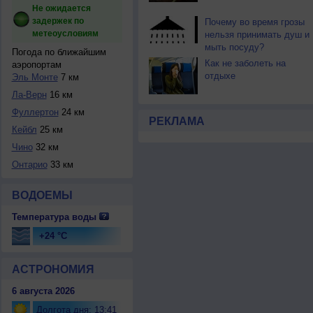
Не ожидается
задержек по
Почему во время грозы
метеоусловиям
нельзя принимать душ и
мыть посуду?
Погода по ближайшим
Как не заболеть на
аэропортам
отдыхе
Эль Монте
7 км
Ла-Верн
16 км
Фуллертон
24 км
РЕКЛАМА
Кейбл
25 км
Чино
32 км
Онтарио
33 км
ВОДОЕМЫ
Температура воды
+24 °C
АСТРОНОМИЯ
6 августа 2026
Долгота дня: 13:41