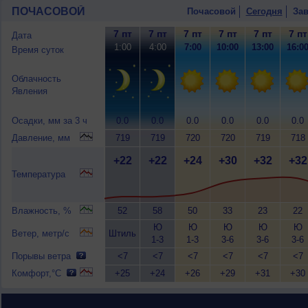
ПОЧАСОВОЙ
Почасовой
Сегодня
Зав
7 пт
7 пт
7 пт
7 пт
7 пт
7 пт
Дата
1:00
4:00
7:00
10:00
13:00
16:0
Время суток
Облачность
Явления
Осадки, мм за 3 ч
0.0
0.0
0.0
0.0
0.0
0.0
Давление, мм
719
719
720
720
719
718
+22
+22
+24
+30
+32
+32
Температура
Влажность, %
52
58
50
33
23
22
Ю
Ю
Ю
Ю
Ю
Ветер, метр/с
Штиль
1-3
1-3
3-6
3-6
3-6
Порывы ветра
<7
<7
<7
<7
<7
<7
Комфорт,°C
+25
+24
+26
+29
+31
+30