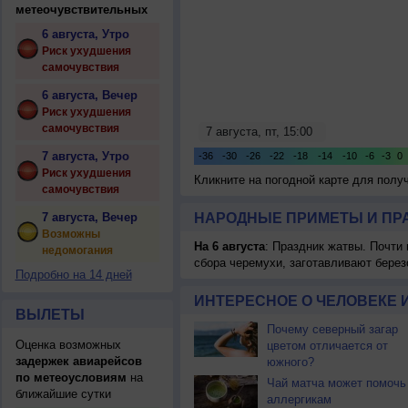
метеочувствительных
6 августа, Утро
Риск ухудшения
самочувствия
6 августа, Вечер
Риск ухудшения
самочувствия
7 августа, Утро
Риск ухудшения
Кликните на погодной карте для пол
самочувствия
7 августа, Вечер
НАРОДНЫЕ ПРИМЕТЫ И ПР
Возможны
На 6 августа
: Праздник жатвы. Почти
недомогания
сбора черемухи, заготавливают берез
Подробно на 14 дней
ИНТЕРЕСНОЕ О ЧЕЛОВЕКЕ 
ВЫЛЕТЫ
Почему северный загар
Оценка возможных
цветом отличается от
задержек авиарейсов
южного?
по метеоусловиям
на
Чай матча может помочь
ближайшие сутки
аллергикам