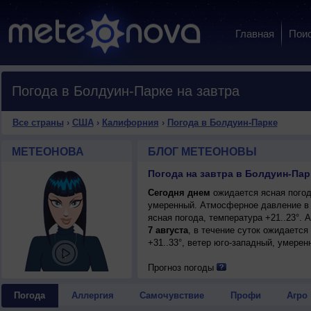
Главная
Пои
Погода в Болдуин-Парке на завтра
Все страны
›
США
›
Калифорния
›
Погода в Болдуин-Парке
МЕТЕОНОВА
БЛОГ МЕТЕОНОВЫ
Погода на завтра в Болдуин-Па
Сегодня днем
ожидается ясная погода
умеренный. Атмосферное давление в 
ясная погода, температура +21..23°.
7 августа
, в течение суток ожидается
+31..33°, ветер юго-западный, умерен
Прогноз погоды
Погода
Аллергия
Самочувствие
Профи
Агро