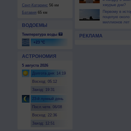
хмурые дни?
Сент-Катаринс
56 км
Первому в исто
Батавия
65 км
поцелую около 
миллионов лет
ВОДОЕМЫ
Температура воды
РЕКЛАМА
+23 °C
АСТРОНОМИЯ
5 августа 2026
Долгота дня: 14:19
Восход: 05:12
Заход: 19:31
23-й лунный день
Посл.четв. 06/08
Восход: 22:36
Заход: 12:51