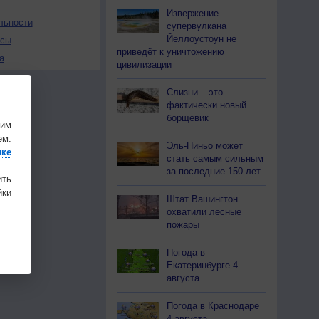
Извержение
льности
супервулкана
Йеллоустоун не
осы
приведёт к уничтожению
а
цивилизации
Слизни – это
фактически новый
борщевик
шим
ем.
Эль-Ниньо может
ике
стать самым сильным
за последние 150 лет
ить
ки
Штат Вашингтон
охватили лесные
пожары
Погода в
Екатеринбурге 4
августа
Погода в Краснодаре
4 августа