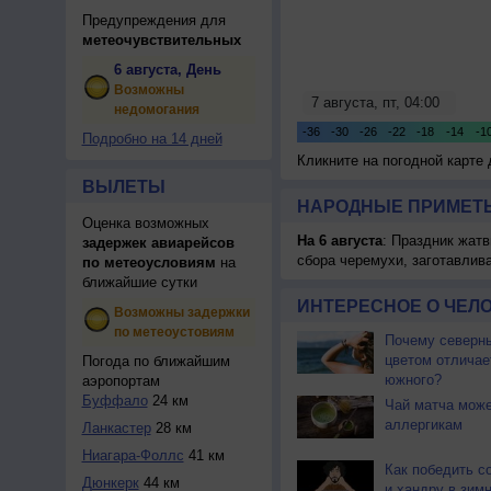
Предупреждения для
метеочувствительных
6 августа, День
Возможны
недомогания
Подробно на 14 дней
Кликните на погодной карте
ВЫЛЕТЫ
НАРОДНЫЕ ПРИМЕТЫ
Оценка возможных
На 6 августа
: Праздник жатв
задержек авиарейсов
сбора черемухи, заготавлив
по метеоусловиям
на
ближайшие сутки
ИНТЕРЕСНОЕ О ЧЕЛО
Возможны задержки
по метеоустовиям
Почему северны
цветом отличае
Погода по ближайшим
южного?
аэропортам
Буффало
24 км
Чай матча може
аллергикам
Ланкастер
28 км
Ниагара-Фоллс
41 км
Как победить с
Дюнкерк
44 км
и хандру в зим