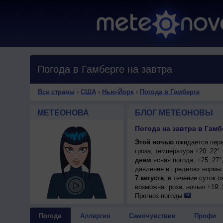
Погода в Гамберге на завтра
Все страны
›
США
›
Нью-Йорк
›
Погода в Гамберге
МЕТЕОНОВА
БЛОГ МЕТЕОНОВЫ
Погода на завтра в Гам
Этой ночью
ожидается пере
гроза, температура +20..22
днем
ясная погода, +25..27
давление в пределах нормы.
7 августа
, в течение суток 
возможна гроза; ночью +19..
Прогноз погоды
Погода
Аллергия
Самочувствие
Профи