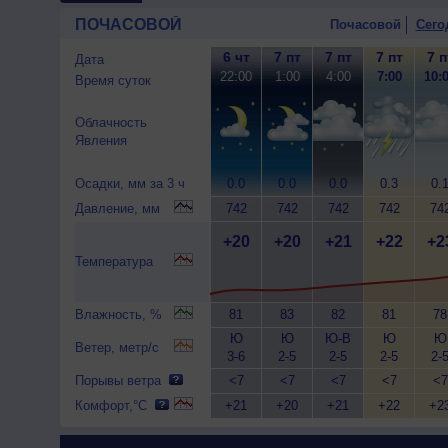
ПОЧАСОВОЙ
Почасовой
Сего
6 чт
7 пт
7 пт
7 пт
7 п
Дата
22:00
1:00
4:00
7:00
10:
Время суток
Облачность
Явления
Осадки, мм за 3 ч
0.0
0.0
0.0
0.3
0.
Давление, мм
742
742
742
742
74
+20
+20
+21
+22
+2
Температура
Влажность, %
81
83
82
81
78
Ю
Ю
Ю-В
Ю
Ю
Ветер, метр/с
3-6
2-5
2-5
2-5
2-
Порывы ветра
<7
<7
<7
<7
<7
Комфорт,°C
+21
+20
+21
+22
+2