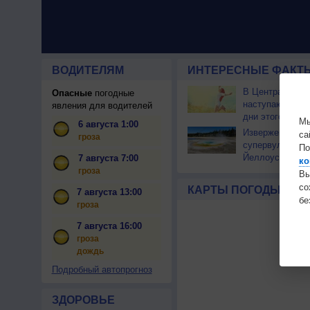
ВОДИТЕЛЯМ
ИНТЕРЕСНЫЕ ФАКТЫ
В Центральной
Опасные
погодные
наступают сам
явления для водителей
дни этого лета
Мы
6 августа 1:00
Извержение
са
гроза
супервулкана
По
Йеллоустоун не
7 августа 7:00
ко
к уничтожению
гроза
Вы
цивилизации
с
КАРТЫ ПОГОДЫ
7 августа 13:00
бе
гроза
7 августа 16:00
гроза
дождь
Подробный автопрогноз
ЗДОРОВЬЕ