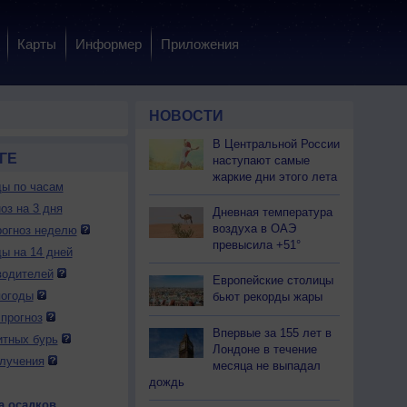
Карты
Информер
Приложения
НОВОСТИ
В Центральной России
ГЕ
наступают самые
жаркие дни этого лета
ды по часам
оз на 3 дня
Дневная температура
воздуха в ОАЭ
огноз неделю
превысила +51°
ды на 14 дней
водителей
Европейские столицы
погоды
бьют рекорды жары
прогноз
Впервые за 155 лет в
итных бурь
Лондоне в течение
лучения
месяца не выпадал
дождь
а осадков