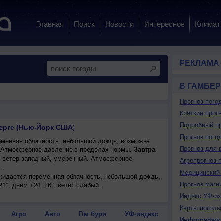
Главная
Поиск
Новости
Интересное
Климат
РЕКЛАМА
В ГАМБЕР
Прогноз пого
Краткий прогн
Подробный пр
берге (Нью-Йорк США)
Прогноз пого
менная облачность, небольшой дождь, возможна
Прогноз для 
°. Атмосферное давление в пределах нормы.
Завтра
°, ветер западный, умеренный. Атмосферное
Агропрогноз 
 .
Медицинский 
ожидается переменная облачность, небольшой дождь,
Прогноз магн
21°, днем +24..26°, ветер слабый.
Индекс УФ-из
Карты погоды
Агро
Авто
Г/м бури
УФ-индекс
Инфографик