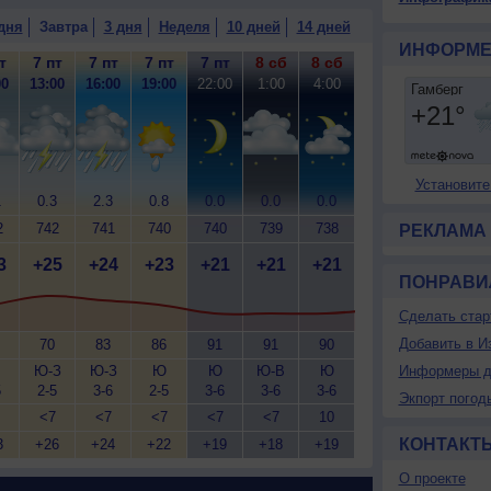
дня
Завтра
3 дня
Неделя
10 дней
14 дней
ИНФОРМЕ
т
7 пт
7 пт
7 пт
7 пт
8 сб
8 сб
00
13:00
16:00
19:00
22:00
1:00
4:00
Установите
1
0.3
2.3
0.8
0.0
0.0
0.0
2
742
741
740
740
739
738
РЕКЛАМА
3
+25
+24
+23
+21
+21
+21
ПОНРАВИ
Сделать стар
Добавить в И
70
83
86
91
91
90
Ю-З
Ю-З
Ю
Ю
Ю-В
Ю
Информеры д
5
2-5
3-6
2-5
3-6
3-6
3-6
Экпорт погод
<7
<7
<7
<7
<7
10
КОНТАКТ
3
+26
+24
+22
+19
+18
+19
О проекте