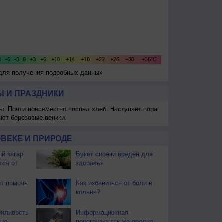
 для получения подробных данных
 И ПРАЗДНИКИ
ы. Почти повсеместно поспел хлеб. Наступает пора
ают березовые веники.
ВЕКЕ И ПРИРОДЕ
й загар
Букет сирени вреден для
тся от
здоровья
т помочь
Как избавиться от боли в
колене?
онливость
Информационная
ние
перегрузка так же вредна,