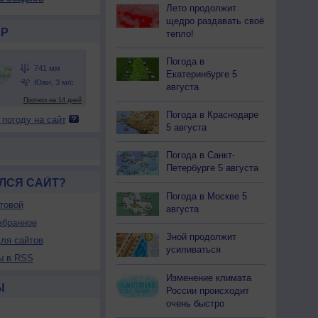
Лето продолжит
щедро раздавать своё
Р
тепло!
Погода в
Екатеринбурге 5
августа
Погода в Краснодаре
 погоду на сайт
5 августа
Погода в Санкт-
Петербурге 5 августа
ЛСЯ САЙТ?
Погода в Москве 5
товой
августа
збранное
Зной продолжит
ля сайтов
усиливаться
ы в RSS
Изменение климата
Ы
России происходит
очень быстро