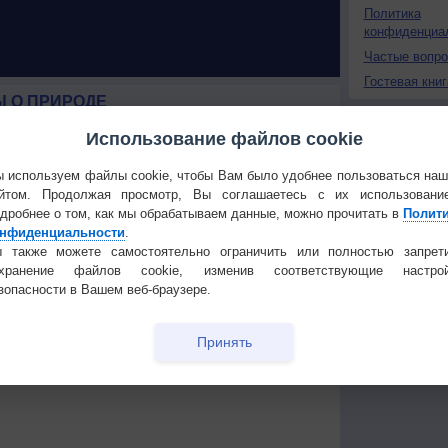
Политика
конфиденциа
Частые вопр
Гостевая книг
 О ПРИРОДЕ
 России
Изменение климата
Использование файлов cookie
ые жаркие
России происходит очень
быстро
 используем файлы cookie, чтобы Вам было удобнее пользоваться на
Штат Вашингтон охватили
йтом. Продолжая просмотр, Вы соглашаетесь с их использовани
лесные пожары
дробнее о том, как мы обрабатываем данные, можно прочитать в
Полит
 приведёт
нфиденциальности
.
 также можете самостоятельно ограничить или полностью запрет
охранение файлов cookie, изменив соответствующие настрой
Температура
Облачность
Осадки
зопасности в Вашем веб-браузере.
Принять