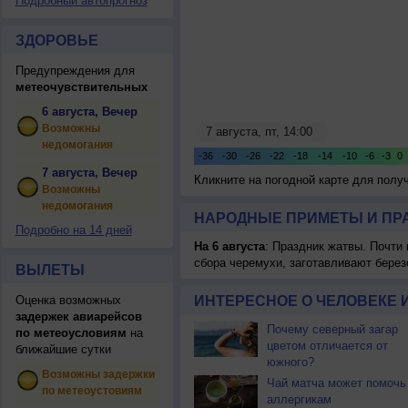
Подробный автопрогноз
ЗДОРОВЬЕ
Предупреждения для
метеочувствительных
6 августа, Вечер
Возможны
недомогания
7 августа, Вечер
Кликните на погодной карте для пол
Возможны
недомогания
НАРОДНЫЕ ПРИМЕТЫ И ПР
Подробно на 14 дней
На 6 августа
: Праздник жатвы. Почти
сбора черемухи, заготавливают берез
ВЫЛЕТЫ
Оценка возможных
ИНТЕРЕСНОЕ О ЧЕЛОВЕКЕ 
задержек авиарейсов
Почему северный загар
по метеоусловиям
на
цветом отличается от
ближайшие сутки
южного?
Возможны задержки
Чай матча может помочь
по метеоустовиям
аллергикам