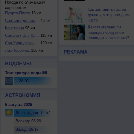
Погода по ближайшим
аэропортам
Как заставить гостей
Пуэрто-Плата
13 км
думать, что у вас дома
чисто
Сантьяго-де-лос-К...
43 км
Действительно ли
Констанца
98 км
перекус перед сном
Самана / Эль Кате...
115 км
приводит к ожирению?
Сан-Хуан-де-ла-Ма...
120 км
Лас-Терренас
136 км
РЕКЛАМА
ВОДОЕМЫ
Температура воды
+28 °C
АСТРОНОМИЯ
6 августа 2026
Долгота дня: 12:57
Восход: 06:20
Заход: 19:17