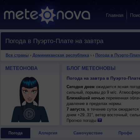
Главная
Пои
Погода в Пуэрто-Плате на завтра
Все страны
›
Доминиканская республика
›
›
Погода в Пуэрто-Плат
МЕТЕОНОВА
БЛОГ МЕТЕОНОВЫ
Погода на завтра в Пуэрто-Плат
Сегодня днем
ожидается ясная погода
сильный, порывы до 9 м/с. Атмосферн
Ближайшей ночью
переменная облач
давление в пределах нормы.
7 августа
, в течение суток ожидается
днем +29..31°, ветер восточный, силь
Прогноз погоды
Погода
Аллергия
Самочувствие
Профи