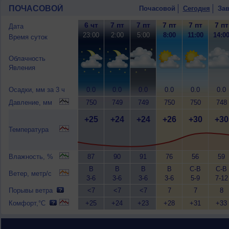
ПОЧАСОВОЙ
Почасовой
Сегодня
Зав
6 чт
7 пт
7 пт
7 пт
7 пт
7 пт
Дата
23:00
2:00
5:00
8:00
11:00
14:0
Время суток
Облачность
Явления
Осадки, мм за 3 ч
0.0
0.0
0.0
0.0
0.0
0.0
Давление, мм
750
749
749
750
750
748
+25
+24
+24
+26
+30
+30
Температура
Влажность, %
87
90
91
76
56
59
В
В
В
В
С-В
С-В
Ветер, метр/с
3-6
3-6
3-6
3-6
5-9
7-12
Порывы ветра
<7
<7
<7
7
7
8
Комфорт,°C
+25
+24
+23
+28
+31
+33