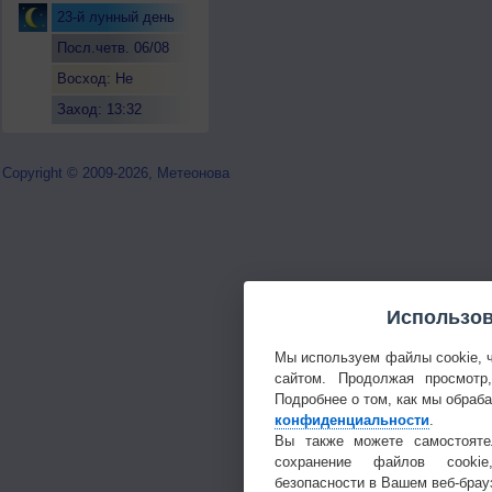
23-й лунный день
Посл.четв. 06/08
Восход: Не
восходит
Заход: 13:32
Copyright © 2009-2026, Метеонова
Использов
Мы используем файлы cookie, 
сайтом. Продолжая просмотр
Подробнее о том, как мы обраб
конфиденциальности
.
Вы также можете самостояте
сохранение файлов cookie
безопасности в Вашем веб-брау