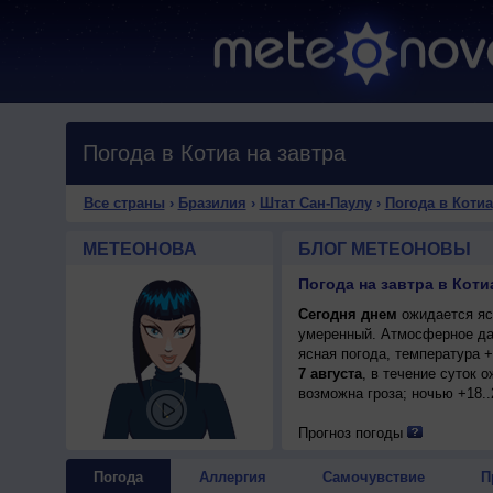
Погода в Котиа на завтра
Все страны
›
Бразилия
›
Штат Сан-Паулу
›
Погода в Котиа
МЕТЕОНОВА
БЛОГ МЕТЕОНОВЫ
Погода на завтра в Коти
Сегодня днем
ожидается ясн
умеренный. Атмосферное да
ясная погода, температура 
7 августа
, в течение суток 
возможна гроза; ночью +18..
Прогноз погоды
Погода
Аллергия
Самочувствие
П