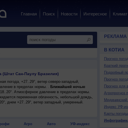
Главная
Поиск
Новости
Интересное
Климат
РЕКЛАМА
В КОТИА
Прогноз пого
Краткий прогн
Подробный пр
а (Штат Сан-Паулу Бразилия)
Прогноз пого
ая погода, +27..29°, ветер северо-западный,
Прогноз для 
вление в пределах нормы. .
Ближайшей ночью
+18..20°. Атмосферное давление в пределах нормы.
Агропрогноз 
ожидается переменная облачность, небольшой дождь,
Медицинский 
20°, днем +27..29°, ветер западный, умеренный.
Индекс УФ-из
Карты погоды
Инфографик
рофи
Агро
Авто
УФ-индекс