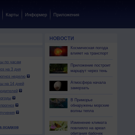
Карты
Информер
Приложения
НОВОСТИ
Космическая погода
влияет на транспорт
ды по часам
Приложение построит
оз на 3 дня
маршрут через тень
огноз неделю
Атмосфера начала
ды на 14 дней
замерзать
водителей
погоды
В Приморье
обнаружены морские
прогноз
волны тепла
лучения
Изменение климата
а осадков
повлияло на ареал
обитания бабочек