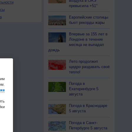
воздуха в ОАЭ
льности
превысила +51°
осы
а
Европейские столицы
бьют рекорды жары
Впервые за 155 лет в
Лондоне в течение
месяца не выпадал
дождь
Лето продолжит
щедро раздавать своё
тепло!
шим
Погода в
ем.
Екатеринбурге 5
ике
августа
ить
Погода в Краснодаре
ки
5 августа
Погода в Санкт-
Петербурге 5 августа