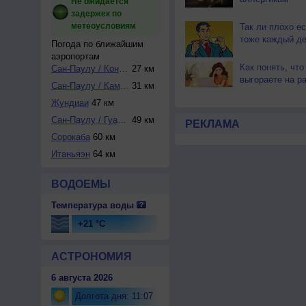
Не ожидается
задержек по
метеоусловиям
Так ли плохо ес
тоже каждый д
Погода по ближайшим
аэропортам
Как понять, что
Сан-Паулу / Конго...
27 км
выгораете на р
Сан-Паулу / Кампу...
31 км
Жундиаи
47 км
Сан-Паулу / Гуару...
49 км
РЕКЛАМА
Сорокаба
60 км
Итаньяэн
64 км
ВОДОЕМЫ
Температура воды
+21 °C
АСТРОНОМИЯ
6 августа 2026
Долгота дня: 11:07