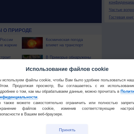
конфиденциа
Частые вопр
Гостевая книг
 О ПРИРОДЕ
 России
Космическая погода
ые жаркие
влияет на транспорт
строит
В Приморье обнаружены
тень
морские волны тепла
Использование файлов cookie
 охватили
 используем файлы cookie, чтобы Вам было удобнее пользоваться на
йтом. Продолжая просмотр, Вы соглашаетесь с их использовани
дробнее о том, как мы обрабатываем данные, можно прочитать в
Полит
нфиденциальности
.
Температура
Облачность
Осадки
 также можете самостоятельно ограничить или полностью запрет
охранение файлов cookie, изменив соответствующие настрой
зопасности в Вашем веб-браузере.
Принять