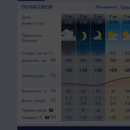
ПОЧАСОВОЙ
Почасовой
Сего
7 пт
7 пт
7 пт
7 пт
7 п
Дата
1:00
4:00
7:00
10:00
13:
Время суток
Облачность
Явления
Осадки, мм за 3 ч
0.0
0.0
0.0
0.0
0.
Давление, мм
689
688
688
689
68
+20
+19
+18
+24
+2
Температура
Влажность, %
50
52
55
36
29
С-З
С-З
С-З
С-З
З
Ветер, метр/с
2-5
3-6
3-6
5-9
5-
Порывы ветра
<7
8
11
15
13
Комфорт,°C
+20
+19
+18
+25
+2