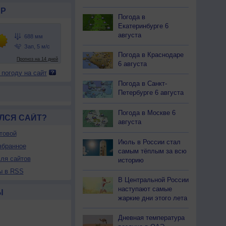
Р
Погода в
Екатеринбурге 6
августа
Погода в Краснодаре
6 августа
 погоду на сайт
Погода в Санкт-
Петербурге 6 августа
Погода в Москве 6
ЛСЯ САЙТ?
августа
товой
Июль в России стал
збранное
самым тёплым за всю
ля сайтов
историю
ы в RSS
В Центральной России
наступают самые
Ы
жаркие дни этого лета
Дневная температура