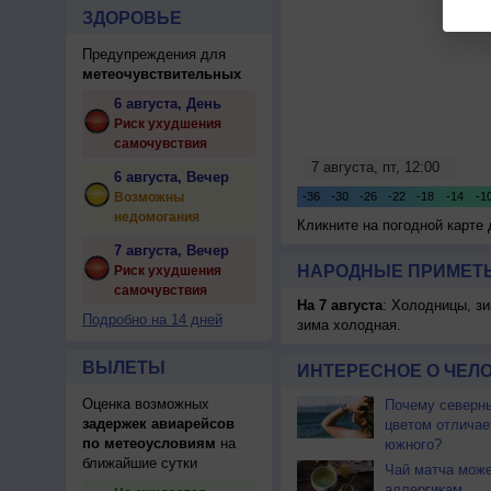
ЗДОРОВЬЕ
Предупреждения для
метеочувствительных
6 августа, День
Риск ухудшения
самочувствия
6 августа, Вечер
Возможны
недомогания
Кликните на погодной карте
7 августа, Вечер
НАРОДНЫЕ ПРИМЕТЫ
Риск ухудшения
самочувствия
На 7 августа
: Холодницы, зи
Подробно на 14 дней
зима холодная.
ВЫЛЕТЫ
ИНТЕРЕСНОЕ О ЧЕЛО
Оценка возможных
Почему северны
задержек авиарейсов
цветом отличае
по метеоусловиям
на
южного?
ближайшие сутки
Чай матча може
аллергикам