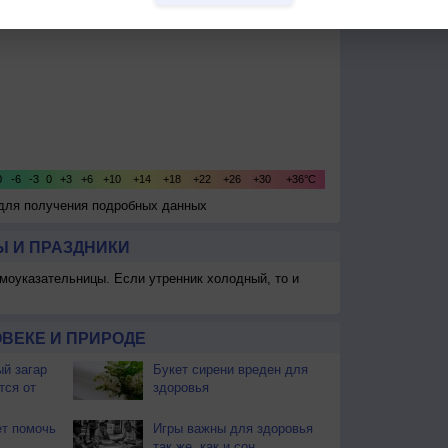
 для получения подробных данных
 И ПРАЗДНИКИ
моуказательницы. Если утренник холодный, то и
ВЕКЕ И ПРИРОДЕ
й загар
Букет сирени вреден для
тся от
здоровья
т помочь
Игры важны для здоровья
так же, как и сон