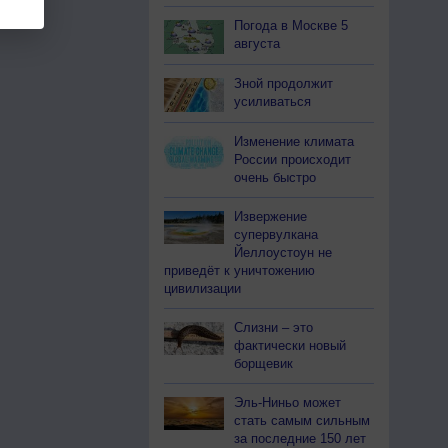
Погода в Москве 5
августа
Зной продолжит
усиливаться
Изменение климата
России происходит
очень быстро
Извержение
супервулкана
Йеллоустоун не
приведёт к уничтожению
цивилизации
Слизни – это
фактически новый
борщевик
Эль-Ниньо может
стать самым сильным
за последние 150 лет