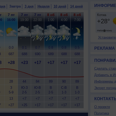
ИНФОРМЕ
дня
Завтра
3 дня
Неделя
10 дней
14 дней
т
7 пт
7 пт
7 пт
8 сб
8 сб
8 сб
00
16:00
19:00
22:00
1:00
4:00
7:00
Установите
0
0.0
0.1
0.7
0.8
0.8
0.5
РЕКЛАМА
8
687
688
690
689
688
688
ПОНРАВИ
8
+28
+23
+17
+17
+17
+17
Сделать стар
Добавить в И
28
44
84
89
90
89
Информеры д
З
Ю-З
Ю-В
В
С-В
В
Экпорт погод
9
5-9
2-5
2-5
2-5
1-3
1-3
13
<7
<7
<7
<7
<7
КОНТАКТ
7
+27
+25
+17
+17
+17
+17
О проекте
Политика